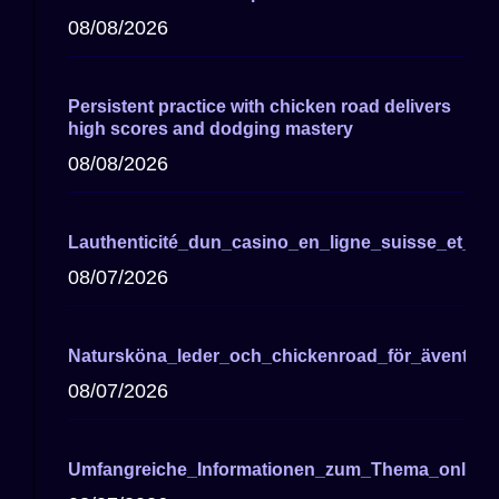
08/08/2026
Persistent practice with chicken road delivers
high scores and dodging mastery
08/08/2026
Lauthenticité_dun_casino_en_ligne_suisse_et_se
08/07/2026
Natursköna_leder_och_chickenroad_för_äventyrlig
08/07/2026
Umfangreiche_Informationen_zum_Thema_online_