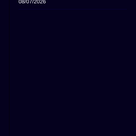
08/07/2026