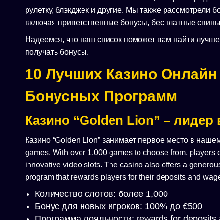
рулетку, блэкджек и другие. Мы также рассмотрели 
включая приветственные бонусы, бесплатные спины
Надеемся, что наш список поможет вам найти лучшее
получать бонусы.
10 Лучших Казино Онлайн
Бонусных Программ
Казино “Golden Lion” – лидер
Казино “Golden Lion” занимает первое место в нашем ре
games. With over 1,000 games to choose from, players ca
innovative video slots. The casino also offers a genero
program that rewards players for their deposits and wage
Количество слотов: более 1,000
Бонус для новых игроков: 100% до €500
Программа лояльности: rewards for deposits