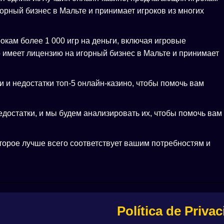
орный бизнес в Мальте и принимает игроков из многих
рокам более 1 000 игр на деньги, включая игровые
о имеет лицензию на игорный бизнес в Мальте и принимает
 и недостатки топ-5 онлайн-казино, чтобы помочь вам
едостатки, и мы будем анализировать их, чтобы помочь вам
торое лучше всего соответствует вашим потребностям и
Política de Priva