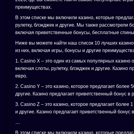
преимуществах.
В этом списке мы включили казино, которые предла
рулетку, блэкджек и другие. Мы также рассмотрели 
включая приветственные бонусы, бесплатные спины
Ниже вы можете найти наш список 10 лучших казино
из них, включая игры, бонусы и другие преимуществ
1. Casino X – это один из самых популярных казино
включая слоты, рулетку, блэкджек и другие. Казино 
евро.
2. Casino Y – это казино, которое предлагает более 
другие. Казино предлагает приветственный бонус в 
3. Casino Z – это казино, которое предлагает более 
и другие. Казино предлагает приветственный бонус 
…
В этом списке мы включили казино, которые предла