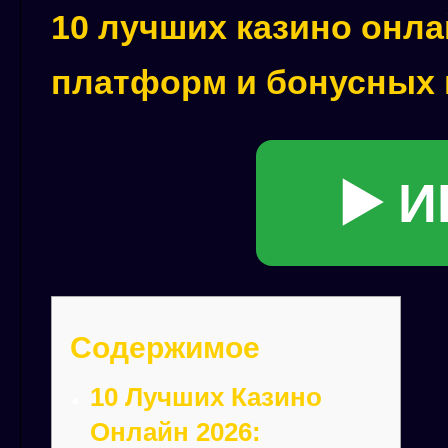
10 лучших казино онла
платформ и бонусных
▶️ 
Содержимое
10 Лучших Казино
Онлайн 2026: