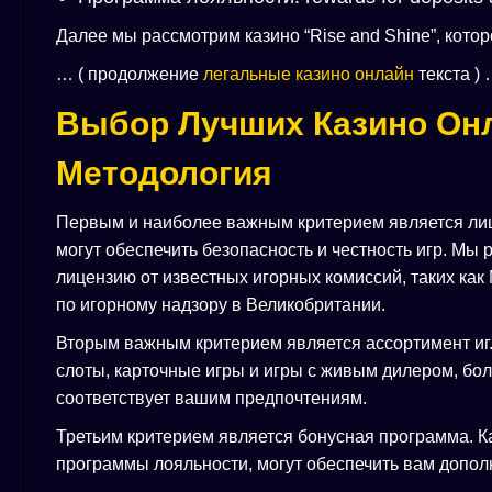
Далее мы рассмотрим казино “Rise and Shine”, кото
… ( продолжение
легальные казино онлайн
текста )
Выбор Лучших Казино Онл
Методология
Первым и наиболее важным критерием является лиц
могут обеспечить безопасность и честность игр. Мы
лицензию от известных игорных комиссий, таких как
по игорному надзору в Великобритании.
Вторым важным критерием является ассортимент иг.
слоты, карточные игры и игры с живым дилером, боле
соответствует вашим предпочтениям.
Третьим критерием является бонусная программа. К
программы лояльности, могут обеспечить вам допо