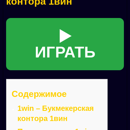
контора 1вин
▶️
ИГРАТЬ
Содержимое
1win – Букмекерская
контора 1вин