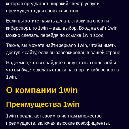
которая предлагает широкий спектр услуг и
преимуществ для своих клиентов.
Если вы хотите начать делать ставки на спорт и
киберспорт, то 1win – ваш выбор. Вход на сайт 1win
можно сделать, перейдя по ссылке 1win вход.
Также, вы можете найти зеркало 1win, чтобы иметь
доступ к сайту, если он заблокирован в вашей стране.
Надеемся, что вы найдете нашу статью полезной и
что вы будете делать ставки на спорт и киберспорт в
1win.
О компании 1win
Преимущества 1win
1win предлагает своим клиентам множество
преимуществ, включая высокие коэффициенты,