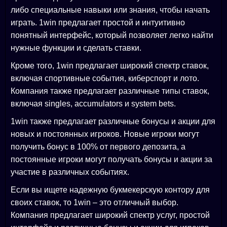
либо специальные навыки или знания, чтобы начать
играть. 1win предлагает простой и интуитивно
понятный интерфейс, который позволяет легко найти
нужные функции и сделать ставки.
Кроме того, 1win предлагает широкий спектр ставок,
включая спортивные события, киберспорт и лото.
Компания также предлагает различные типы ставок,
включая singles, accumulators и system bets.
1win также предлагает различные бонусы и акции для
новых и постоянных игроков. Новые игроки могут
получить бонус в 100% от первого депозита, а
постоянные игроки могут получать бонусы и акции за
участие в различных событиях.
Если вы ищете надежную букмекерскую контору для
своих ставок, то 1win – это отличный выбор.
Компания предлагает широкий спектр услуг, простой