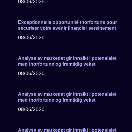
08/06/2026
Exceptionnelle opportunité thorfortune pour
sécuriser votre avenir financier sereinement
08/06/2026
Analyse av markedet gir innsikt i potensialet
med thorfortune og fremtidig vekst
08/06/2026
Analyse av markedet gir innsikt i potensialet
med thorfortune og fremtidig vekst
08/06/2026
Analyse av markedet gir innsikt i potensialet