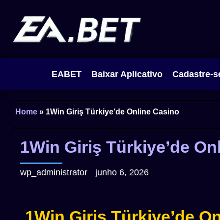
EABET
Baixar Aplicativo
Cadastre-s
Home
»
1Win Giriş Türkiye’de Online Casino
1Win Giriş Türkiye’de On
wp_administrator
junho 6, 2026
1Win Giriş Türkiye’de O