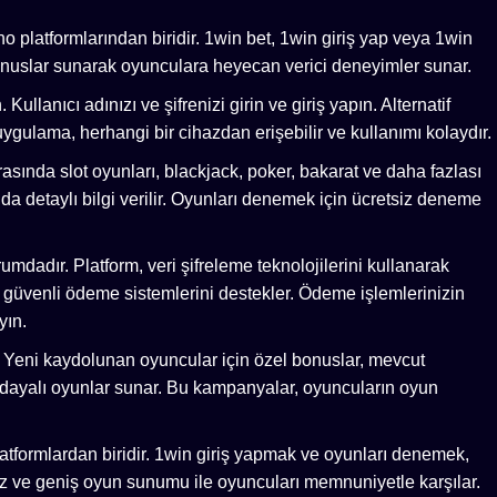
o platformlarından biridir. 1win bet, 1win giriş yap veya 1win
e bonuslar sunarak oyunculara heyecan verici deneyimler sunar.
Kullanıcı adınızı ve şifrenizi girin ve giriş yapın. Alternatif
uygulama, herhangi bir cihazdan erişebilir ve kullanımı kolaydır.
rasında slot oyunları, blackjack, poker, bakarat ve daha fazlası
nda detaylı bilgi verilir. Oyunları denemek için ücretsiz deneme
mdadır. Platform, veri şifreleme teknolojilerini kullanarak
çin güvenli ödeme sistemlerini destekler. Ödeme işlemlerinizin
yın.
. Yeni kaydolunan oyuncular için özel bonuslar, mevcut
 dayalı oyunlar sunar. Bu kampanyalar, oyuncuların oyun
atformlardan biridir. 1win giriş yapmak ve oyunları denemek,
yüz ve geniş oyun sunumu ile oyuncuları memnuniyetle karşılar.