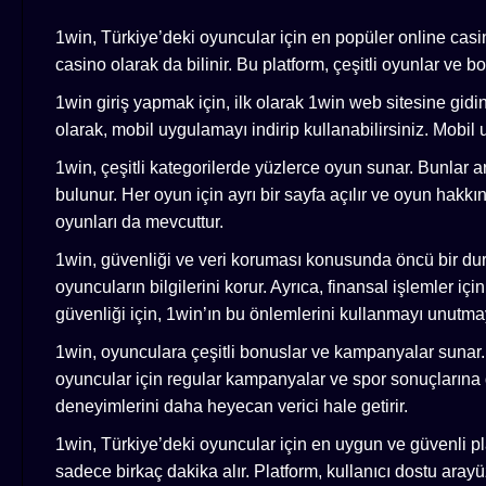
1win, Türkiye’deki oyuncular için en popüler online casin
casino olarak da bilinir. Bu platform, çeşitli oyunlar v
1win giriş yapmak için, ilk olarak 1win web sitesine gidin. 
olarak, mobil uygulamayı indirip kullanabilirsiniz. Mobil 
1win, çeşitli kategorilerde yüzlerce oyun sunar. Bunlar a
bulunur. Her oyun için ayrı bir sayfa açılır ve oyun hakkı
oyunları da mevcuttur.
1win, güvenliği ve veri koruması konusunda öncü bir duru
oyuncuların bilgilerini korur. Ayrıca, finansal işlemler i
güvenliği için, 1win’ın bu önlemlerini kullanmayı unutma
1win, oyunculara çeşitli bonuslar ve kampanyalar sunar
oyuncular için regular kampanyalar ve spor sonuçlarına
deneyimlerini daha heyecan verici hale getirir.
1win, Türkiye’deki oyuncular için en uygun ve güvenli pl
sadece birkaç dakika alır. Platform, kullanıcı dostu ara