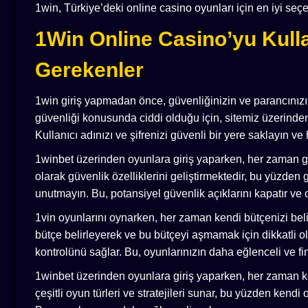
1win, Türkiye’deki online casino oyunları için en iyi seçe
1Win Online Casino’yu Kull
Gerekenler
1win giriş yapmadan önce, güvenliğinizin ve parancınızı
güvenliği konusunda ciddi olduğu için, sitemiz üzerinden 
Kullanıcı adınızı ve şifrenizi güvenli bir yere saklayın ve
1winbet üzerinden oyunlara giriş yaparken, her zaman gü
olarak güvenlik özelliklerini geliştirmektedir, bu yüzden
unutmayın. Bu, potansiyel güvenlik açıklarını kapatır ve 
1vin oyunlarını oynarken, her zaman kendi bütçenizi belir
bütçe belirleyerek ve bu bütçeyi aşmamak için dikkatli o
kontrolünü sağlar. Bu, oyunlarınızın daha eğlenceli ve fin
1winbet üzerinden oyunlara giriş yaparken, her zaman kend
çeşitli oyun türleri ve stratejileri sunar, bu yüzden kendi o