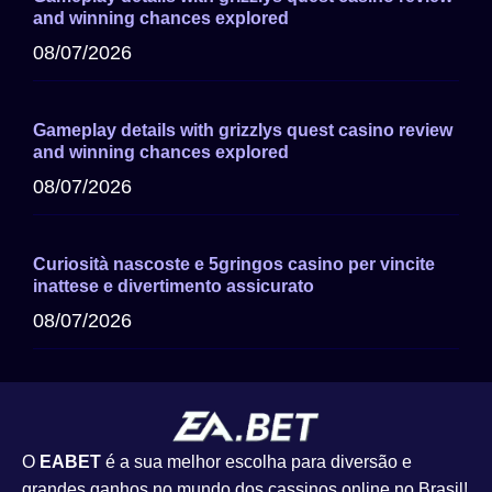
and winning chances explored
08/07/2026
Gameplay details with grizzlys quest casino review
and winning chances explored
08/07/2026
Curiosità nascoste e 5gringos casino per vincite
inattese e divertimento assicurato
08/07/2026
O
EABET
é a sua melhor escolha para diversão e
grandes ganhos no mundo dos cassinos online no Brasil!