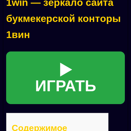
1win — зеркало сайта
букмекерской конторы
1вин
▶️
ИГРАТЬ
Содержимое