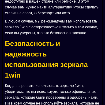
недоступно в вашей стране или регионе. В этом
случае вам нужно найти альтернативу, чтобы сделать
ставки на спорт, киберспорт или лото.
В любом случае, мы рекомендуем вам использовать
зеркало 1win с осторожностью и только в том случае,
если вы уверены, что это безопасно и законно.
Безопасность и
надежность
использования зеркала
1win
Когда вы решите использовать зеркало 1win,
убедитесь, что вы используете только официальные
зеркала, которые были проверены и одобрены нами.
Ни в коем случае не используйте зеркала, которые не