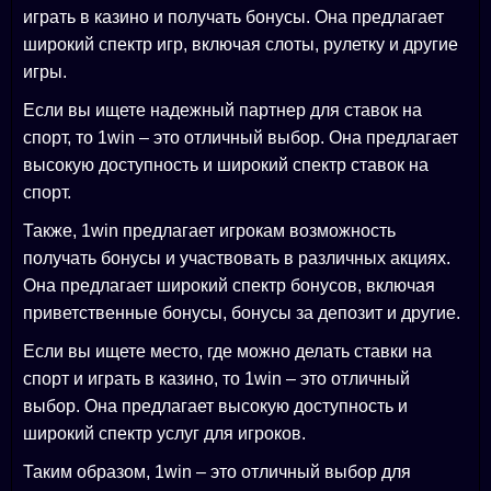
играть в казино и получать бонусы. Она предлагает
широкий спектр игр, включая слоты, рулетку и другие
игры.
Если вы ищете надежный партнер для ставок на
спорт, то 1win – это отличный выбор. Она предлагает
высокую доступность и широкий спектр ставок на
спорт.
Также, 1win предлагает игрокам возможность
получать бонусы и участвовать в различных акциях.
Она предлагает широкий спектр бонусов, включая
приветственные бонусы, бонусы за депозит и другие.
Если вы ищете место, где можно делать ставки на
спорт и играть в казино, то 1win – это отличный
выбор. Она предлагает высокую доступность и
широкий спектр услуг для игроков.
Таким образом, 1win – это отличный выбор для