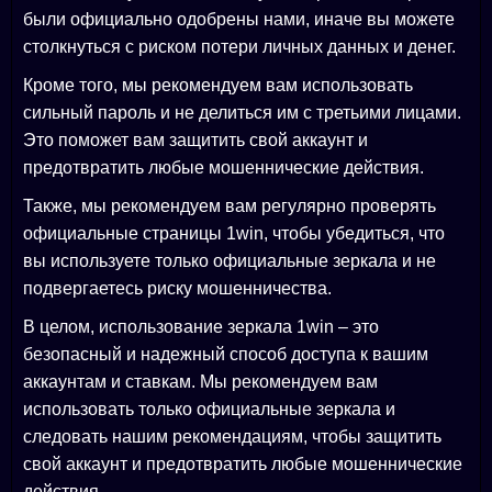
были официально одобрены нами, иначе вы можете
столкнуться с риском потери личных данных и денег.
Кроме того, мы рекомендуем вам использовать
сильный пароль и не делиться им с третьими лицами.
Это поможет вам защитить свой аккаунт и
предотвратить любые мошеннические действия.
Также, мы рекомендуем вам регулярно проверять
официальные страницы 1win, чтобы убедиться, что
вы используете только официальные зеркала и не
подвергаетесь риску мошенничества.
В целом, использование зеркала 1win – это
безопасный и надежный способ доступа к вашим
аккаунтам и ставкам. Мы рекомендуем вам
использовать только официальные зеркала и
следовать нашим рекомендациям, чтобы защитить
свой аккаунт и предотвратить любые мошеннические
действия.