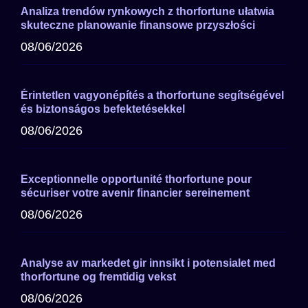
Analiza trendów rynkowych z thorfortune ułatwia
skuteczne planowanie finansowe przyszłości
08/06/2026
Érintetlen vagyonépítés a thorfortune segítségével
és biztonságos befektetésekkel
08/06/2026
Exceptionnelle opportunité thorfortune pour
sécuriser votre avenir financier sereinement
08/06/2026
Analyse av markedet gir innsikt i potensialet med
thorfortune og fremtidig vekst
08/06/2026