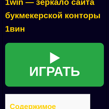
1win — зеркало сайта
букмекерской конторы
1вин
▶️
ИГРАТЬ
Содержимое