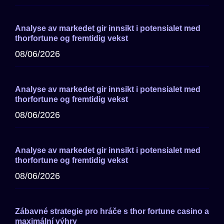
Analyse av markedet gir innsikt i potensialet med
thorfortune og fremtidig vekst
08/06/2026
Analyse av markedet gir innsikt i potensialet med
thorfortune og fremtidig vekst
08/06/2026
Analyse av markedet gir innsikt i potensialet med
thorfortune og fremtidig vekst
08/06/2026
Zábavné strategie pro hráče s thor fortune casino a
maximální výhry