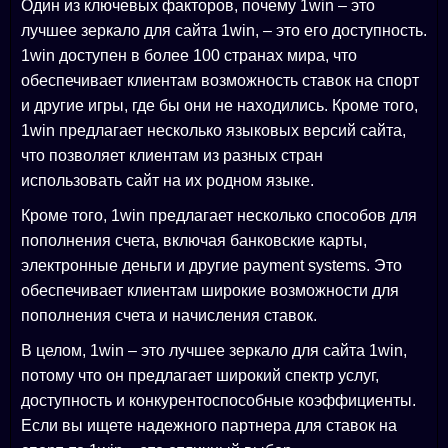
Один из ключевых факторов, почему 1win – это
лучшее зеркало для сайта 1win, – это его доступность.
1win доступен в более 100 странах мира, что
обеспечивает клиентам возможность ставок на спорт
и другие игры, где бы они не находились. Кроме того,
1win предлагает несколько языковых версий сайта,
что позволяет клиентам из разных стран
использовать сайт на их родном языке.
Кроме того, 1win предлагает несколько способов для
пополнения счета, включая банковские карты,
электронные деньги и другие payment systems. Это
обеспечивает клиентам широкие возможности для
пополнения счета и начисления ставок.
В целом, 1win – это лучшее зеркало для сайта 1win,
потому что он предлагает широкий спектр услуг,
доступность и конкурентоспособные коэффициенты.
Если вы ищете надежного партнера для ставок на