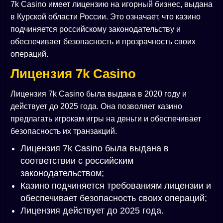
7k Casino имеет лицензию на игорный бизнес, выдана
в Курской области России. Это означает, что казино
подчиняется российскому законодательству и
обеспечивает безопасность и прозрачность своих
операций.
Лицензия 7k Casino
Лицензия 7k Casino была выдана в 2020 году и
действует до 2025 года. Она позволяет казино
предлагать игрокам игры на деньги и обеспечивает
безопасность их транзакций.
Лицензия 7k Casino была выдана в
соответствии с российским
законодательством;
Казино подчиняется требованиям лицензии и
обеспечивает безопасность своих операций;
Лицензия действует до 2025 года.