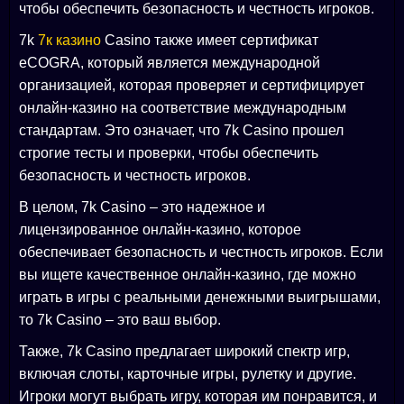
чтобы обеспечить безопасность и честность игроков.
7k
7к казино
Casino также имеет сертификат
eCOGRA, который является международной
организацией, которая проверяет и сертифицирует
онлайн-казино на соответствие международным
стандартам. Это означает, что 7k Casino прошел
строгие тесты и проверки, чтобы обеспечить
безопасность и честность игроков.
В целом, 7k Casino – это надежное и
лицензированное онлайн-казино, которое
обеспечивает безопасность и честность игроков. Если
вы ищете качественное онлайн-казино, где можно
играть в игры с реальными денежными выигрышами,
то 7k Casino – это ваш выбор.
Также, 7k Casino предлагает широкий спектр игр,
включая слоты, карточные игры, рулетку и другие.
Игроки могут выбрать игру, которая им понравится, и