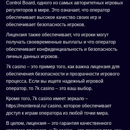
Control Board, одного из самых авторитетных игровых
регуляторов в мире. Это означает, что оператор
обеспечивает высокое качество своих игр и
обеспечивает безопасность игроков.
Лицензия также обеспечивает, что игроки могут
получать своевременные выплаты и что оператор
обеспечивает конфиденциальность и безопасность
личных данных игроков.
7k casino – это пример того, как важна лицензия для
обеспечения безопасности и прозрачности игрового
процесса. Если вы ищете надежный игровой
оператор, то 7k casino – это ваш выбор.
Кроме того, 7k casino имеет зеркало –
https://montereal.ru/ casino, которое обеспечивает
доступ к играм оператора из любой точки мира.
В целом, лицензия – это гарантия качественного