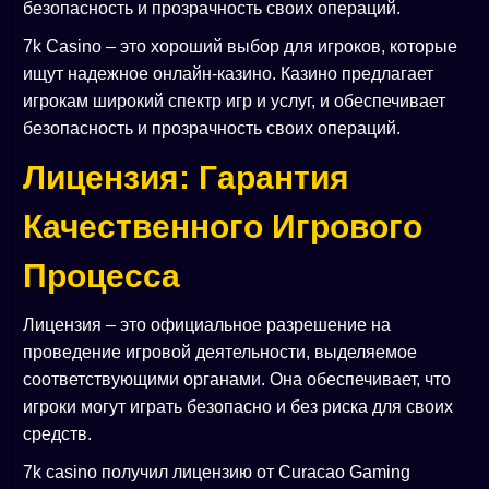
безопасность и прозрачность своих операций.
7k Casino – это хороший выбор для игроков, которые
ищут надежное онлайн-казино. Казино предлагает
игрокам широкий спектр игр и услуг, и обеспечивает
безопасность и прозрачность своих операций.
Лицензия: Гарантия
Качественного Игрового
Процесса
Лицензия – это официальное разрешение на
проведение игровой деятельности, выделяемое
соответствующими органами. Она обеспечивает, что
игроки могут играть безопасно и без риска для своих
средств.
7k casino получил лицензию от Curacao Gaming