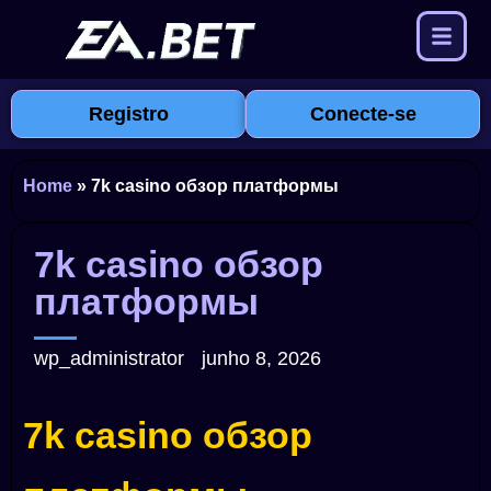
Registro
Conecte-se
Home
»
7k casino обзор платформы
7k casino обзор
платформы
wp_administrator
junho 8, 2026
7k casino обзор