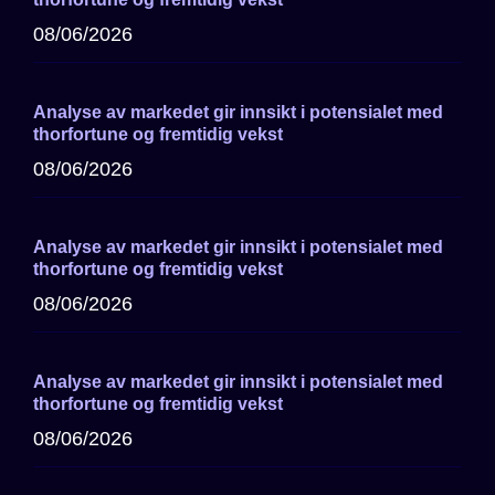
08/06/2026
Analyse av markedet gir innsikt i potensialet med
thorfortune og fremtidig vekst
08/06/2026
Analyse av markedet gir innsikt i potensialet med
thorfortune og fremtidig vekst
08/06/2026
Analyse av markedet gir innsikt i potensialet med
thorfortune og fremtidig vekst
08/06/2026