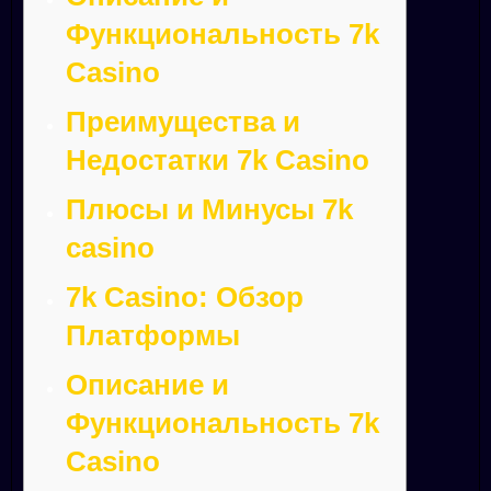
Функциональность 7k
Casino
Преимущества
и
Недостатки 7k Casino
Плюсы
и Минусы 7k
casino
7k Casino: Обзор
Платформы
Описание и
Функциональность 7k
Casino