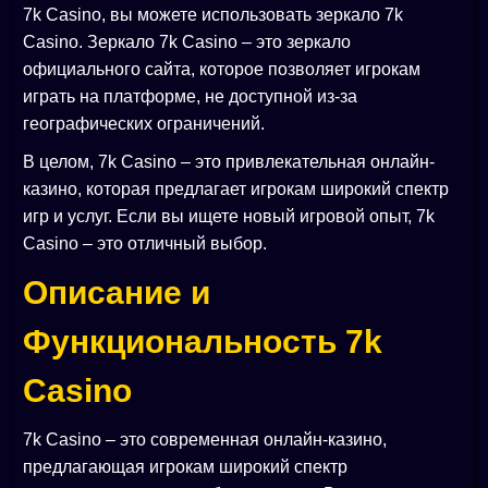
7k Casino, вы можете использовать зеркало 7k
Casino. Зеркало 7k Casino – это зеркало
официального сайта, которое позволяет игрокам
играть на платформе, не доступной из-за
географических ограничений.
В целом, 7k Casino – это привлекательная онлайн-
казино, которая предлагает игрокам широкий спектр
игр и услуг. Если вы ищете новый игровой опыт, 7k
Casino – это отличный выбор.
Описание и
Функциональность 7k
Casino
7k Casino – это современная онлайн-казино,
предлагающая игрокам широкий спектр