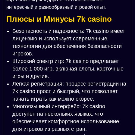
интересный и разнообразный игровой опыт.
Плюсы и Минусы 7k casino
Безопасность и надежность: 7k casino имеет
лицензию и использует современные
технологии для обеспечения безопасности
игроков.
Широкий спектр игр: 7k casino предлагает
более 1 000 игр, включая слоты, карточные
игры и другие.
Легкая регистрация: процесс регистрации на
7k casino прост и быстрый, что позволяет
начать играть как можно скорее.
Многоязычный интерфейс: 7k casino
доступен на нескольких языках, что
обеспечивает комфортное использование
для игроков из разных стран.