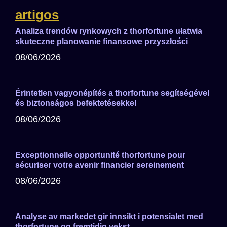
artigos
Analiza trendów rynkowych z thorfortune ułatwia
skuteczne planowanie finansowe przyszłości
08/06/2026
Érintetlen vagyonépítés a thorfortune segítségével
és biztonságos befektetésekkel
08/06/2026
Exceptionnelle opportunité thorfortune pour
sécuriser votre avenir financier sereinement
08/06/2026
Analyse av markedet gir innsikt i potensialet med
thorfortune og fremtidig vekst