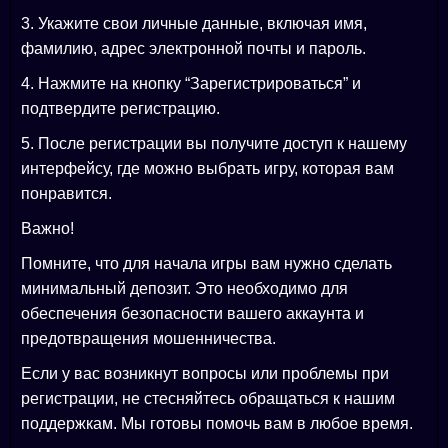
3. Укажите свои личные данные, включая имя,
фамилию, адрес электронной почты и пароль.
4. Нажмите на кнопку “Зарегистрироваться” и
подтвердите регистрацию.
5. После регистрации вы получите доступ к нашему
интерфейсу, где можно выбрать игру, которая вам
понравится.
Важно!
Помните, что для начала игры вам нужно сделать
минимальный депозит. Это необходимо для
обеспечения безопасности вашего аккаунта и
предотвращения мошенничества.
Если у вас возникнут вопросы или проблемы при
регистрации, не стесняйтесь обращаться к нашим
поддержкам. Мы готовы помочь вам в любое время.