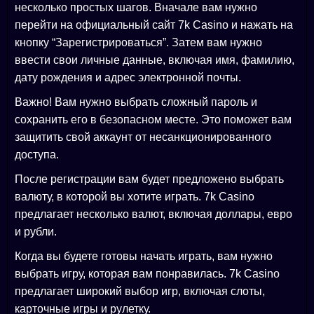
несколько простых шагов. Вначале вам нужно
перейти на официальный сайт 7k Casino и нажать на
кнопку “Зарегистрироваться”. Затем вам нужно
ввести свои личные данные, включая имя, фамилию,
дату рождения и адрес электронной почты.
Важно! Вам нужно выбрать сложный пароль и
сохранить его в безопасном месте. Это поможет вам
защитить свой аккаунт от несанкционированного
доступа.
После регистрации вам будет предложено выбрать
валюту, в которой вы хотите играть. 7k Casino
предлагает несколько валют, включая доллары, евро
и рубли.
Когда вы будете готовы начать играть, вам нужно
выбрать игру, которая вам понравилась. 7k Casino
предлагает широкий выбор игр, включая слоты,
карточные игры и рулетку.