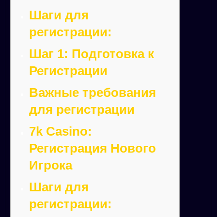
Шаги
для
регистрации:
Шаг
1: Подготовка к
Регистрации
Важные
требования
для регистрации
7k Casino:
Регистрация Нового
Игрока
Шаги для
регистрации: