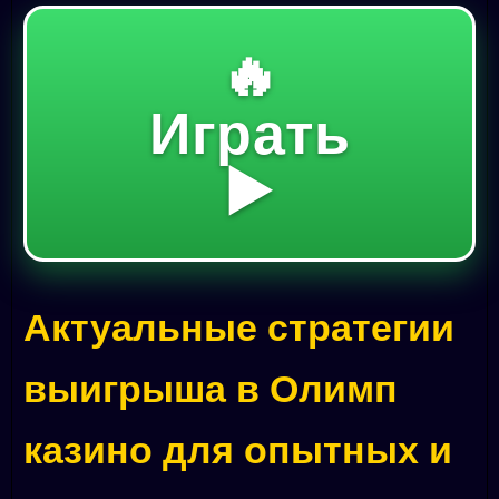
🔥
Играть
▶️
Актуальные стратегии
выигрыша в Олимп
казино для опытных и