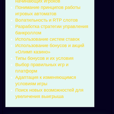
начинающих игроков
Понимание принципов работы
игровых автоматов
Волатильность и RTP слотов
Разработка стратегии управления
банкроллом
Использование систем ставок
Использование бонусов и акций
«Олимп казино»
Типы бонусов и их условия
Выбор правильных игр и
платформ
Адаптация к изменяющимся
условиям игры
Поиск новых возможностей для
увеличения выигрыша