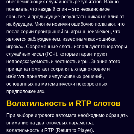
обеспечивающих случайность результатов. Важно
понимать, что каждый спин – это независимое
событие, и предыдущие результаты никак не влияют
на будущие. Многие новички ошибочно полагают, что
после серии проигрышей выигрыш неизбежен, что
является заблуждением, известным как «ошибка
игрока». Современные слоты используют генераторы
случайных чисел (ГСЧ), которые гарантируют
непредсказуемость и честность игры. Знание этого
принципа помогает сохранять хладнокровие и
избегать принятия импульсивных решений,
основанных на математически некорректных
предположениях.
Волатильность и RTP слотов
При выборе игрового автомата необходимо обращать
внимание на два ключевых параметра:
волатильность и RTP (Return to Player).