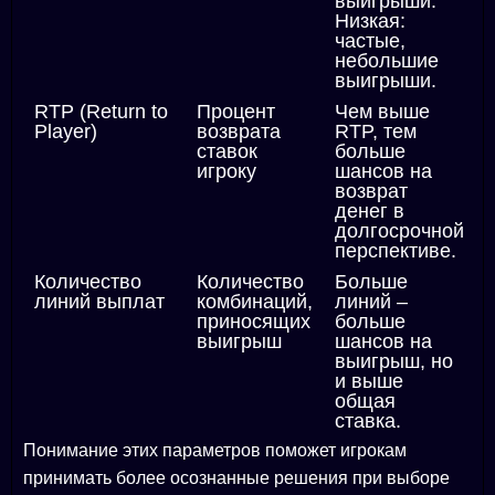
выигрыши.
Низкая:
частые,
небольшие
выигрыши.
RTP (Return to
Процент
Чем выше
Player)
возврата
RTP, тем
ставок
больше
игроку
шансов на
возврат
денег в
долгосрочной
перспективе.
Количество
Количество
Больше
линий выплат
комбинаций,
линий –
приносящих
больше
выигрыш
шансов на
выигрыш, но
и выше
общая
ставка.
Понимание этих параметров поможет игрокам
принимать более осознанные решения при выборе