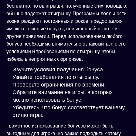
бесплатно, но выигрыши, полученные с их помощью,
обычно подлежат отыгрышу. Программы лояльности
вознаграждают постоянных игроков, предоставляя
им эксклюзивные бонусы, повышенный кэшбэк и
другие привилегии. Перед использованием любого
бонуса необходимо внимательно ознакомиться с его
условиями и требованиями по отыгрышу, чтобы
избежать неприятных сюрпризов.
Изучите условия получения бонуса.
Узнайте требования по отыгрышу.
Проверьте ограничения по времени.
Обратите внимание на игры, в которых
можно использовать бонус.
Убедитесь, что бонус соответствует вашему
стилю игры.
Грамотное использование бонусов может быть
выгодным для игрока, но важно подходить к этому