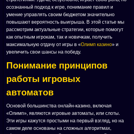
осознанный подход к игре, понимание правил и
умение управлять своим бюджетом значительно
повышают вероятность выигрыша. В этой статье мы
рассмотрим актуальные стратегии, которые помогут
как опытным игрокам, так и новичкам, получить
максимальную отдачу от игры в «
Олимп казино
» и
увеличить свои шансы на победу.
Понимание принципов
работы игровых
автоматов
Основой большинства онлайн-казино, включая
«Олимп», являются игровые автоматы, или слоты.
Эти игры кажутся простыми на первый взгляд, но на
самом деле основаны на сложных алгоритмах,