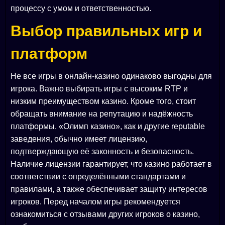
процессу с умом и ответственностью.
Выбор правильных игр и
платформ
Не все игры в онлайн-казино одинаково выгодны для
игрока. Важно выбирать игры с высоким RTP и
низким преимуществом казино. Кроме того, стоит
обращать внимание на репутацию и надёжность
платформы. «Олимп казино», как и другие reputable
заведения, обычно имеет лицензию,
подтверждающую её законность и безопасность.
Наличие лицензии гарантирует, что казино работает в
соответствии с определёнными стандартами и
правилами, а также обеспечивает защиту интересов
игроков. Перед началом игры рекомендуется
ознакомиться с отзывами других игроков о казино,