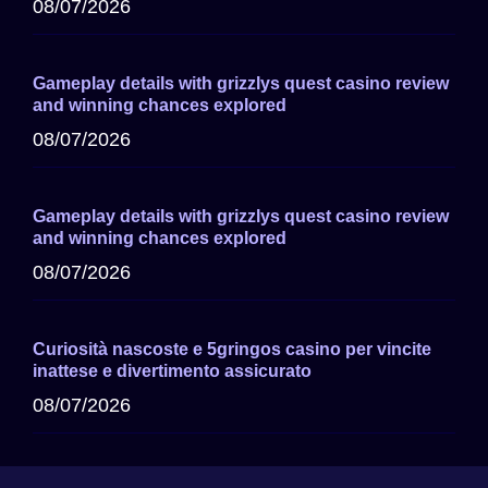
08/07/2026
Gameplay details with grizzlys quest casino review
and winning chances explored
08/07/2026
Gameplay details with grizzlys quest casino review
and winning chances explored
08/07/2026
Curiosità nascoste e 5gringos casino per vincite
inattese e divertimento assicurato
08/07/2026