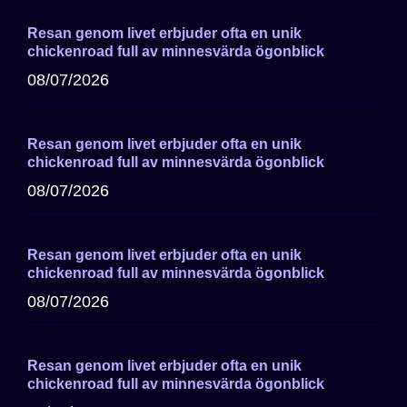
Resan genom livet erbjuder ofta en unik
chickenroad full av minnesvärda ögonblick
08/07/2026
Resan genom livet erbjuder ofta en unik
chickenroad full av minnesvärda ögonblick
08/07/2026
Resan genom livet erbjuder ofta en unik
chickenroad full av minnesvärda ögonblick
08/07/2026
Resan genom livet erbjuder ofta en unik
chickenroad full av minnesvärda ögonblick