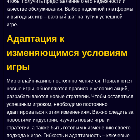
чтобы получить представление о его надежности и
качестве обслуживания. Выбор надёжной платформы
и выгодных игр – важный шаг на пути к успешной
игре.
Адаптация к
изменяющимся условиям
игры
Мир онлайн-казино постоянно меняется. Появляются
новые игры, обновляются правила и условия акций,
разрабатываются новые стратегии. Чтобы оставаться
успешным игроком, необходимо постоянно
адаптироваться к этим изменениям. Важно следить за
новостями индустрии, изучать новые игры и
стратегии, а также быть готовым к изменению своего
подхода к игре. Гибкость и адаптивность – ключевые