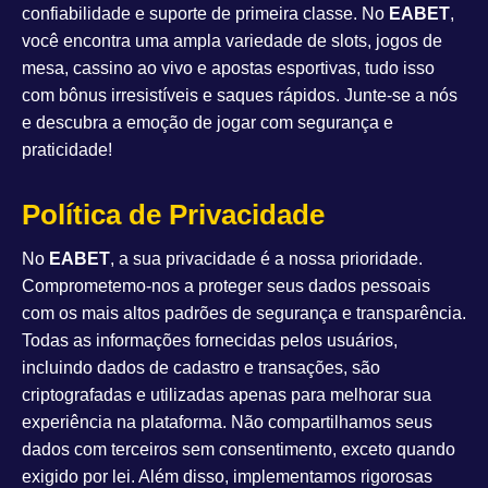
confiabilidade e suporte de primeira classe. No
EABET
,
você encontra uma ampla variedade de slots, jogos de
mesa, cassino ao vivo e apostas esportivas, tudo isso
com bônus irresistíveis e saques rápidos. Junte-se a nós
e descubra a emoção de jogar com segurança e
praticidade!
Política de Privacidade
No
EABET
, a sua privacidade é a nossa prioridade.
Comprometemo-nos a proteger seus dados pessoais
com os mais altos padrões de segurança e transparência.
Todas as informações fornecidas pelos usuários,
incluindo dados de cadastro e transações, são
criptografadas e utilizadas apenas para melhorar sua
experiência na plataforma. Não compartilhamos seus
dados com terceiros sem consentimento, exceto quando
exigido por lei. Além disso, implementamos rigorosas