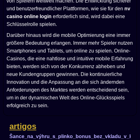
von Spielern weltweit machen. Die Entwicklung sicherer
und benutzerfreundlicher Plattformen, wie sie für den
nv
casino online login
erforderlich sind, wird dabei eine
Schlüsselrolle spielen.
Darüber hinaus wird die mobile Optimierung eine immer
größere Bedeutung erlangen. Immer mehr Spieler nutzen
Smartphones und Tablets, um online zu spielen. Online-
Casinos, die eine nahtlose und intuitive mobile Erfahrung
bieten, werden sich von der Konkurrenz abheben und
neue Kundengruppen gewinnen. Die kontinuierliche
Innovation und die Anpassung an die sich ändernden
Anforderungen des Marktes werden entscheidend sein,
um in der dynamischen Welt des Online-Glücksspiels
erfolgreich zu sein.
artigos
Šance_na_výhru_s_plinko_bonus_bez_vkladu_v_kasi