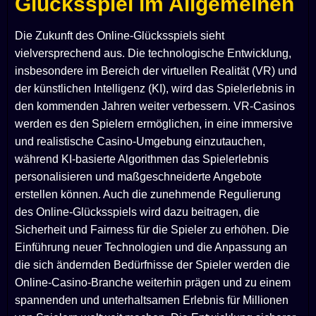
Glücksspiel im Allgemeinen
Die Zukunft des Online-Glücksspiels sieht
vielversprechend aus. Die technologische Entwicklung,
insbesondere im Bereich der virtuellen Realität (VR) und
der künstlichen Intelligenz (KI), wird das Spielerlebnis in
den kommenden Jahren weiter verbessern. VR-Casinos
werden es den Spielern ermöglichen, in eine immersive
und realistische Casino-Umgebung einzutauchen,
während KI-basierte Algorithmen das Spielerlebnis
personalisieren und maßgeschneiderte Angebote
erstellen können. Auch die zunehmende Regulierung
des Online-Glücksspiels wird dazu beitragen, die
Sicherheit und Fairness für die Spieler zu erhöhen. Die
Einführung neuer Technologien und die Anpassung an
die sich ändernden Bedürfnisse der Spieler werden die
Online-Casino-Branche weiterhin prägen und zu einem
spannenden und unterhaltsamen Erlebnis für Millionen