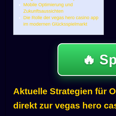
Mobile Optimierung und
Zukunftsaussichten
Die Rolle der vegas hero casino app
im modernen Glücksspielmarkt
🔥 Sp
Aktuelle Strategien für 
direkt zur vegas hero c