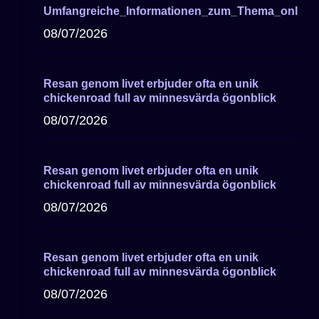
Umfangreiche_Informationen_zum_Thema_online_
08/07/2026
Resan genom livet erbjuder ofta en unik
chickenroad full av minnesvärda ögonblick
08/07/2026
Resan genom livet erbjuder ofta en unik
chickenroad full av minnesvärda ögonblick
08/07/2026
Resan genom livet erbjuder ofta en unik
chickenroad full av minnesvärda ögonblick
08/07/2026