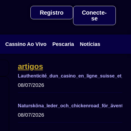
Registro
Conecte-
se
Cassino Ao Vivo
Pescaria
Notícias
artigos
Lauthenticité_dun_casino_en_ligne_suisse_et_se
08/07/2026
Natursköna_leder_och_chickenroad_för_äventyrlig
08/07/2026