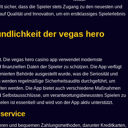
llt sicher, dass die Spieler stets Zugang zu den neuesten und
auf Qualität und Innovation, um ein erstklassiges Spielerlebnis
ndlichkeit der vegas hero
tät. Die vegas hero casino app verwendet modernste
finanziellen Daten der Spieler zu schützen. Die App verfügt
mmierten Behörde ausgestellt wurde, was die Seriosität und
s werden regelmäßige Sicherheitsaudits durchgeführt, um
halten werden. Die App bietet auch verschiedene Maßnahmen
und Selbstausschlüsse, um verantwortungsbewusstes Spielen zu
en ist essentiell und wird von der App aktiv unterstützt.
service
cheren und bequemen Zahlungsmethoden, darunter Kreditkarten,