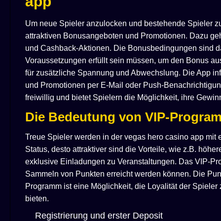
app
Um neue Spieler anzulocken und bestehende Spieler zu 
attraktiven Bonusangeboten und Promotionen. Dazu ge
und Cashback-Aktionen. Die Bonusbedingungen sind dab
Voraussetzungen erfüllt sein müssen, um den Bonus a
für zusätzliche Spannung und Abwechslung. Die App inf
und Promotionen per E-Mail oder Push-Benachrichtigung
freiwillig und bietet Spielern die Möglichkeit, ihre Gew
Die Bedeutung von VIP-Programm
Treue Spieler werden in der vegas hero casino app mit
Status, desto attraktiver sind die Vorteile, wie z.B. hö
exklusive Einladungen zu Veranstaltungen. Das VIP-Prog
Sammeln von Punkten erreicht werden können. Die Punk
Programm ist eine Möglichkeit, die Loyalität der Spiele
bieten.
Registrierung und erster Deposit