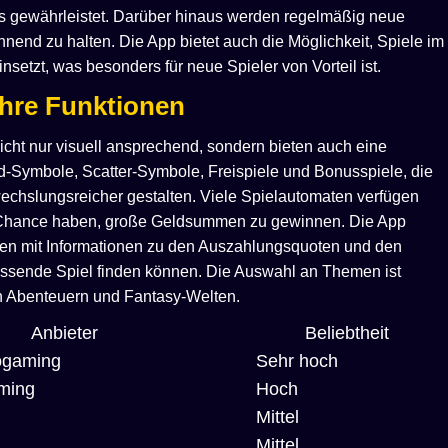
ss gewährleistet. Darüber hinaus werden regelmäßig neue
nnend zu halten. Die App bietet auch die Möglichkeit, Spiele im
tzt, was besonders für neue Spieler von Vorteil ist.
ihre Funktionen
icht nur visuell ansprechend, sondern bieten auch eine
d-Symbole, Scatter-Symbole, Freispiele und Bonusspiele, die
chslungsreicher gestalten. Viele Spielautomaten verfügen
ie Chance haben, große Geldsummen zu gewinnen. Die App
maten mit Informationen zu den Auszahlungsquoten und den
assende Spiel finden können. Die Auswahl an Themen ist
en Abenteuern und Fantasy-Welten.
Anbieter
Beliebtheit
ogaming
Sehr hoch
ming
Hoch
Mittel
Mittel