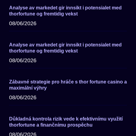
Analyse av markedet gir innsikt i potensialet med
thorfortune og fremtidig vekst
08/06/2026
Analyse av markedet gir innsikt i potensialet med
thorfortune og fremtidig vekst
08/06/2026
Zábavné strategie pro hráče s thor fortune casino a
maximální výhry
08/06/2026
Důkladná kontrola rizik vede k efektivnímu využití
thorfortune a finančnímu prospěchu
08/06/2026