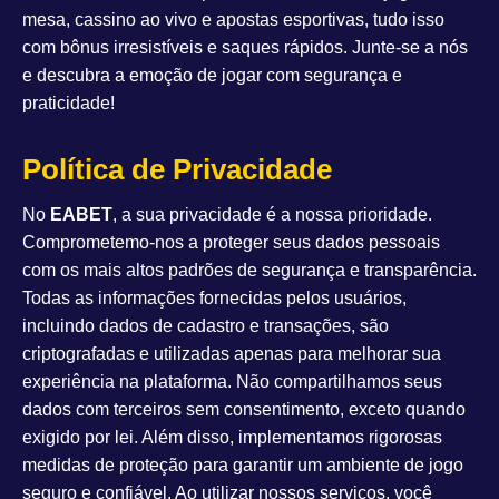
mesa, cassino ao vivo e apostas esportivas, tudo isso
com bônus irresistíveis e saques rápidos. Junte-se a nós
e descubra a emoção de jogar com segurança e
praticidade!
Política de Privacidade
No
EABET
, a sua privacidade é a nossa prioridade.
Comprometemo-nos a proteger seus dados pessoais
com os mais altos padrões de segurança e transparência.
Todas as informações fornecidas pelos usuários,
incluindo dados de cadastro e transações, são
criptografadas e utilizadas apenas para melhorar sua
experiência na plataforma. Não compartilhamos seus
dados com terceiros sem consentimento, exceto quando
exigido por lei. Além disso, implementamos rigorosas
medidas de proteção para garantir um ambiente de jogo
seguro e confiável. Ao utilizar nossos serviços, você