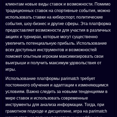
клиентам новые виды ставок и возможности. Помимо
традиционных ставок на спортивные события, можно
использовать ставки на киберспорт, политические
события, шоу-бизнес и другие сферы. Эта платформа
предоставляет возможности для участия в различных
акциях и турнирах, которые могут существенно
увеличить потенциальную прибыль. Использование
всех доступных инструментов и возможностей
поможет опытным игрокам максимизировать свои
выигрыши и получить максимум удовольствия от
игры.
Использование платформы parimatch требует
постоянного обучения и адаптации к изменяющимся
условиям. Важно следить за новыми тенденциями в
мире ставок и использовать современные
инструменты для анализа информации. Тогда, при
грамотном подходе и дисциплине, игра на parimatch