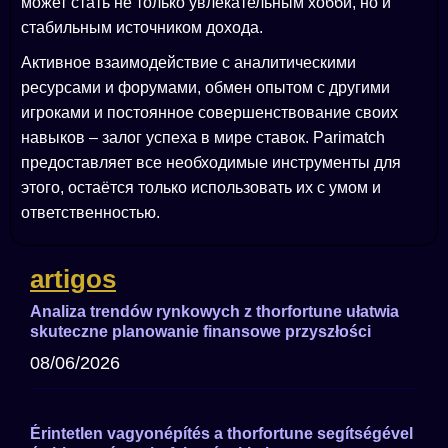
может стать не только увлекательным хобби, но и
стабильным источником дохода.
Активное взаимодействие с аналитическими
ресурсами и форумами, обмен опытом с другими
игроками и постоянное совершенствование своих
навыков – залог успеха в мире ставок. Parimatch
предоставляет все необходимые инструменты для
этого, остаётся только использовать их с умом и
ответственностью.
artigos
Analiza trendów rynkowych z thorfortune ułatwia
skuteczne planowanie finansowe przyszłości
08/06/2026
Érintetlen vagyonépítés a thorfortune segítségével