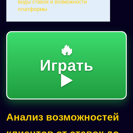
виды ставок и возможности
платформы
🔥
Играть
▶️
Анализ возможностей