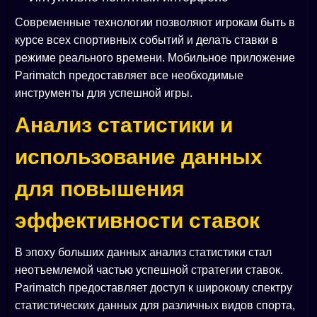
Современные технологии позволяют игрокам быть в
курсе всех спортивных событий и делать ставки в
режиме реального времени. Мобильное приложение
Parimatch предоставляет все необходимые
инструменты для успешной игры.
Анализ статистики и
использование данных
для повышения
эффективности ставок
В эпоху больших данных анализ статистики стал
неотъемлемой частью успешной стратегии ставок.
Parimatch предоставляет доступ к широкому спектру
статистических данных для различных видов спорта,