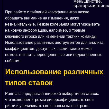
меньшинстве,
вратарская лини
При работе с таблицей коэффициентов важно
обращать внимание на изменения, даже
незначительные. Резкие колебания могут указывать
на новую информацию, например, о травме
ключевого игрока или изменении тактики команды.
Использование различных инструментов для анализа
коэффициентов, доступных в сети, также может
помочь выявить переоцененные или недооцененные
события.
Использование различных
типов ставок
Parimatch предлагает широкий выбор типов ставок,
что позволяет игрокам диверсифицировать свои
риски и увеличивать свои шансы на выигрыш.