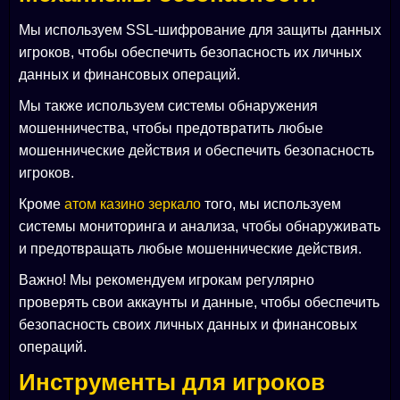
Мы используем SSL-шифрование для защиты данных
игроков, чтобы обеспечить безопасность их личных
данных и финансовых операций.
Мы также используем системы обнаружения
мошенничества, чтобы предотвратить любые
мошеннические действия и обеспечить безопасность
игроков.
Кроме
атом казино зеркало
того, мы используем
системы мониторинга и анализа, чтобы обнаруживать
и предотвращать любые мошеннические действия.
Важно! Мы рекомендуем игрокам регулярно
проверять свои аккаунты и данные, чтобы обеспечить
безопасность своих личных данных и финансовых
операций.
Инструменты для игроков