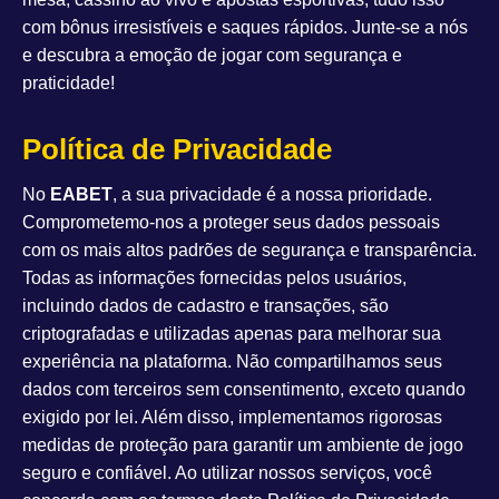
com bônus irresistíveis e saques rápidos. Junte-se a nós
e descubra a emoção de jogar com segurança e
praticidade!
Política de Privacidade
No
EABET
, a sua privacidade é a nossa prioridade.
Comprometemo-nos a proteger seus dados pessoais
com os mais altos padrões de segurança e transparência.
Todas as informações fornecidas pelos usuários,
incluindo dados de cadastro e transações, são
criptografadas e utilizadas apenas para melhorar sua
experiência na plataforma. Não compartilhamos seus
dados com terceiros sem consentimento, exceto quando
exigido por lei. Além disso, implementamos rigorosas
medidas de proteção para garantir um ambiente de jogo
seguro e confiável. Ao utilizar nossos serviços, você