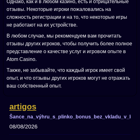
Однако, как и в любом казино, есть и отрицательные
отзывы. Некоторые игроки пожаловались на
сложность регистрации и на то, что некоторые игры
не работают на их устройстве.
В любом случае, мы рекомендуем вам прочитать
отзывы других игроков, чтобы получить более полное
представление о качестве услуг и игровом опыте в
Atom Casino.
Также, не забывайте, что каждый игрок имеет свой
опыт, и что отзывы других игроков могут не отражать
ваш собственный опыт.
artigos
Šance_na_výhru_s_plinko_bonus_bez_vkladu_v_kasi
08/08/2026