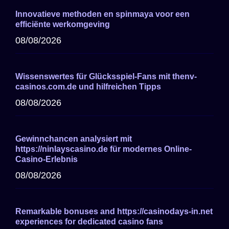
Innovatieve methoden en spinmaya voor een
efficiënte werkomgeving
08/08/2026
Wissenswertes für Glücksspiel-Fans mit thenv-
casinos.com.de und hilfreichen Tipps
08/08/2026
Gewinnchancen analysiert mit
https://ninlayscasino.de für modernes Online-
Casino-Erlebnis
08/08/2026
Remarkable bonuses and https://casinodays-in.net
experiences for dedicated casino fans