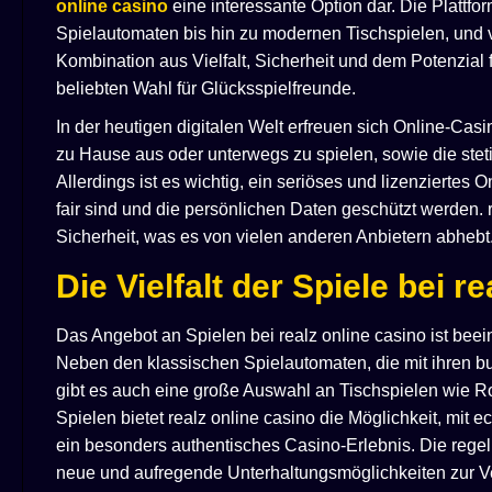
online casino
eine interessante Option dar. Die Plattfor
Spielautomaten bis hin zu modernen Tischspielen, und ve
Kombination aus Vielfalt, Sicherheit und dem Potenzial 
beliebten Wahl für Glücksspielfreunde.
In der heutigen digitalen Welt erfreuen sich Online-Cas
zu Hause aus oder unterwegs zu spielen, sowie die ste
Allerdings ist es wichtig, ein seriöses und lizenziertes
fair sind und die persönlichen Daten geschützt werden. 
Sicherheit, was es von vielen anderen Anbietern abhebt
Die Vielfalt der Spiele bei r
Das Angebot an Spielen bei realz online casino ist bee
Neben den klassischen Spielautomaten, die mit ihren 
gibt es auch eine große Auswahl an Tischspielen wie Ro
Spielen bietet realz online casino die Möglichkeit, mit e
ein besonders authentisches Casino-Erlebnis. Die regelm
neue und aufregende Unterhaltungsmöglichkeiten zur Verf