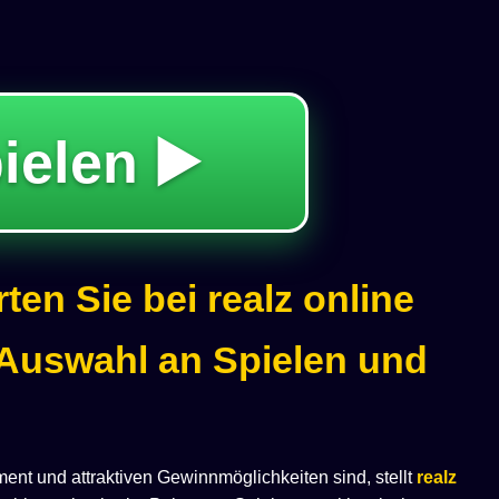
ielen ▶️
ten Sie bei realz online
 Auswahl an Spielen und
ent und attraktiven Gewinnmöglichkeiten sind, stellt
realz