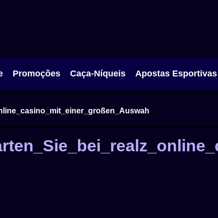
e
Promoções
Caça-Níqueis
Apostas Esportivas
online_casino_mit_einer_großen_Auswah
arten_Sie_bei_realz_onlin