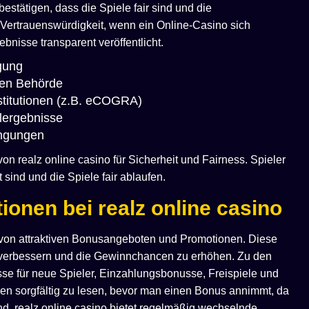
stätigen, dass die Spiele fair sind und die
 Vertrauenswürdigkeit, wenn ein Online-Casino sich
nisse transparent veröffentlicht.
gung
ten Behörde
stitutionen (z.B. eCOGRA)
elergebnisse
ingungen
 realz online casino für Sicherheit und Fairness. Spieler
sind und die Spiele fair ablaufen.
nen bei realz online casino
hl von attraktiven Bonusangeboten und Promotionen. Diese
 verbessern und die Gewinnchancen zu erhöhen. Zu den
für neue Spieler, Einzahlungsbonusse, Freispiele und
en sorgfältig zu lesen, bevor man einen Bonus annimmt, da
d. realz online casino bietet regelmäßig wechselnde