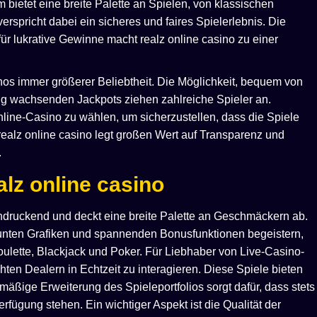
m bietet eine breite Palette an Spielen, von klassischen
rspricht dabei ein sicheres und faires Spielerlebnis. Die
für lukrative Gewinne macht realz online casino zu einer
inos immer größerer Beliebtheit. Die Möglichkeit, bequem von
tig wachsenden Jackpots ziehen zahlreiche Spieler an.
 Online-Casino zu wählen, um sicherzustellen, dass die Spiele
realz online casino legt großen Wert auf Transparenz und
.
ealz online casino
indruckend und deckt eine breite Palette an Geschmäckern ab.
bunten Grafiken und spannenden Bonusfunktionen begeistern,
ulette, Blackjack und Poker. Für Liebhaber von Live-Casino-
chten Dealern in Echtzeit zu interagieren. Diese Spiele bieten
äßige Erweiterung des Spieleportfolios sorgt dafür, dass stets
ügung stehen. Ein wichtiger Aspekt ist die Qualität der