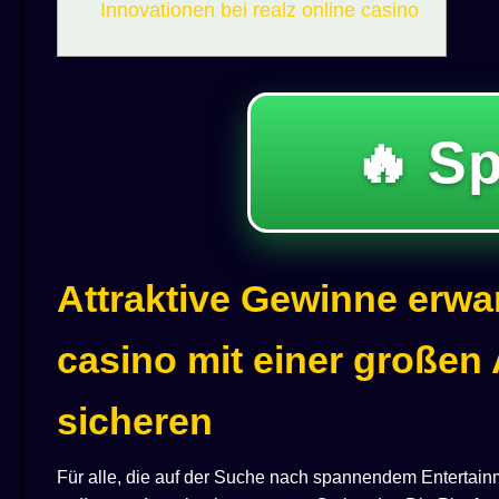
Innovationen bei realz online casino
🔥 Sp
Attraktive Gewinne erwar
casino mit einer großen
sicheren
Für alle, die auf der Suche nach spannendem Entertainm