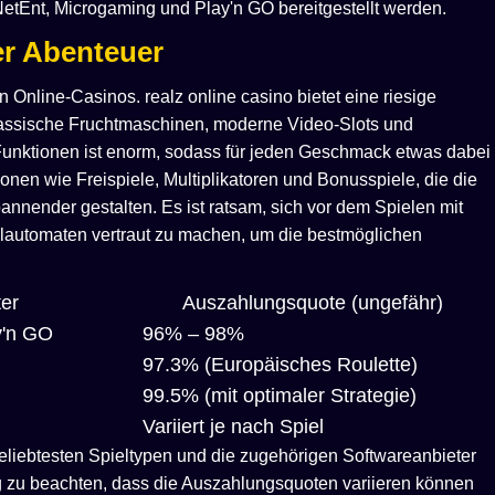
etEnt, Microgaming und Play'n GO bereitgestellt werden.
er Abenteuer
n Online-Casinos. realz online casino bietet eine riesige
assische Fruchtmaschinen, moderne Video-Slots und
 Funktionen ist enorm, sodass für jeden Geschmack etwas dabei
onen wie Freispiele, Multiplikatoren und Bonusspiele, die die
nender gestalten. Es ist ratsam, sich vor dem Spielen mit
lautomaten vertraut zu machen, um die bestmöglichen
er
Auszahlungsquote (ungefähr)
y'n GO
96% – 98%
97.3% (Europäisches Roulette)
99.5% (mit optimaler Strategie)
Variiert je nach Spiel
beliebtesten Spieltypen und die zugehörigen Softwareanbieter
g zu beachten, dass die Auszahlungsquoten variieren können