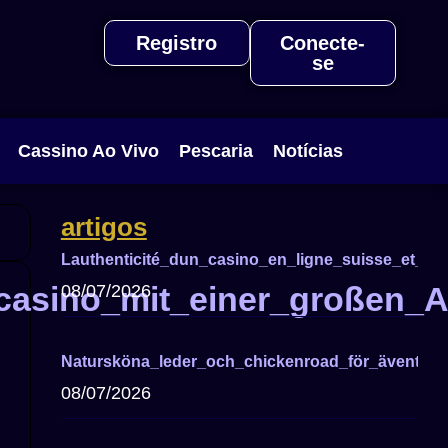
Registro
Conecte-
se
Cassino Ao Vivo
Pescaria
Notícias
artigos
Lauthenticité_dun_casino_en_ligne_suisse_et_se
e_casino_mit_einer_großen_
08/07/2026
Natursköna_leder_och_chickenroad_för_äventyrlig
08/07/2026