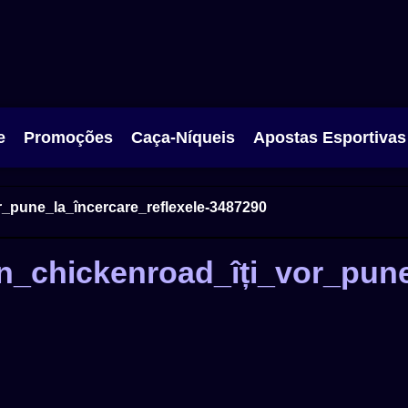
e
Promoções
Caça-Níqueis
Apostas Esportivas
r_pune_la_încercare_reflexele-3487290
n_chickenroad_îți_vor_pune