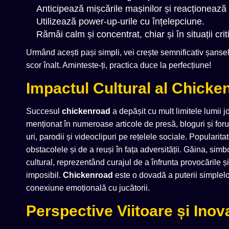
Anticipează mișcările mașinilor și reacționează 
Utilizează power-up-urile cu înțelepciune.
Rămâi calm și concentrat, chiar și în situații crit
Urmând acești pași simpli, vei crește semnificativ șanse
scor înalt. Aminteste-ți, practica duce la perfecțiune!
Impactul Cultural al Chicke
Succesul
chickenroad
a depășit cu mult limitele lumii j
menționat în numeroase articole de presă, bloguri și for
uri, parodii și videoclipuri pe rețelele sociale. Populari
obstacolele și de a reuși în fața adversității. Găina, simbo
cultural, reprezentând curajul de a înfrunta provocările ș
imposibil.
Chickenroad
este o dovadă a puterii simplelor
conexiune emoțională cu jucătorii.
Perspective Viitoare și Inova