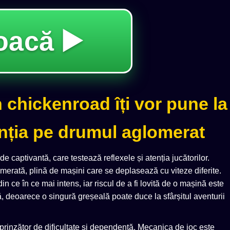
oacă ▶️
 chickenroad îți vor pune la
tenția pe drumul aglomerat
 captivantă, care testează reflexele și atenția jucătorilor.
erată, plină de mașini care se deplasează cu viteze diferite.
in ce în ce mai intens, iar riscul de a fi lovită de o mașină este
ă, deoarece o singură greșeală poate duce la sfârșitul aventurii
prinzător de dificultate și dependență. Mecanica de joc este