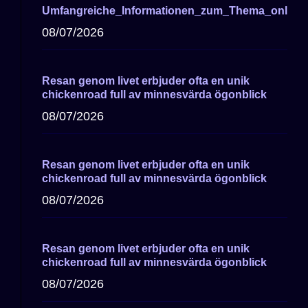
Umfangreiche_Informationen_zum_Thema_online_
08/07/2026
Resan genom livet erbjuder ofta en unik
chickenroad full av minnesvärda ögonblick
08/07/2026
Resan genom livet erbjuder ofta en unik
chickenroad full av minnesvärda ögonblick
08/07/2026
Resan genom livet erbjuder ofta en unik
chickenroad full av minnesvärda ögonblick
08/07/2026