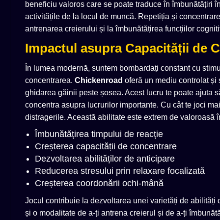
beneficiu valoros care se poate traduce în îmbunătățiri în 
activitățile de la locul de muncă. Repetiția și concentra
antrenarea creierului și la îmbunătățirea funcțiilor cognit
Impactul asupra Capacității de 
În lumea modernă, suntem bombardați constant cu stimuli s
concentrarea.
Chickenroad
oferă un mediu controlat și 
ghidarea găinii peste șosea. Acest lucru te poate ajuta să-
concentra asupra lucrurilor importante. Cu cât te joci mai
distragerile. Această abilitate este extrem de valoroasă în
Îmbunătățirea timpului de reacție
Creșterea capacității de concentrare
Dezvoltarea abilităților de anticipare
Reducerea stresului prin relaxare focalizată
Creșterea coordonării ochi-mână
Jocul contribuie la dezvoltarea unei varietăți de abilități 
și o modalitate de a-ți antrena creierul și de a-ți îmbună