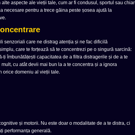
alte aspecte ale vieții tale, cum ar fi condusul, sportul sau chiar
rea necesare pentru a trece găina peste șosea ajută la
ive.
Concentrare
enzoriali care ne distrag atenția și ne fac dificilă
simplu, care te forțează să te concentrezi pe o singură sarcină:
ți îmbunătățești capacitatea de a filtra distragerile și de a te
 mult, cu atât devii mai bun la a te concentra și a ignora
 orice domeniu al vieții tale.
cognitive și motorii. Nu este doar o modalitate de a te distra, ci
tăți performanța generală.