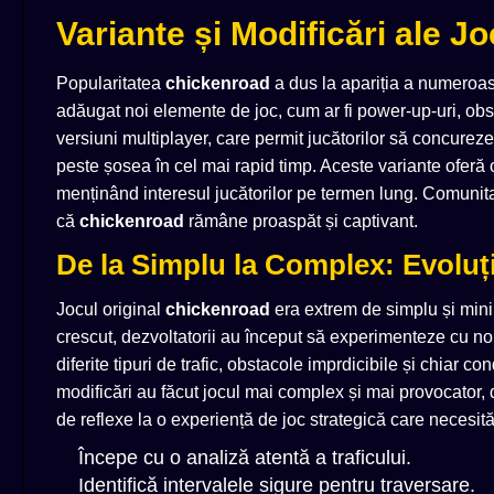
Variante și Modificări ale Jo
Popularitatea
chickenroad
a dus la apariția a numeroase
adăugat noi elemente de joc, cum ar fi power-up-uri, obsta
versiuni multiplayer, care permit jucătorilor să concurez
peste șosea în cel mai rapid timp. Aceste variante oferă 
menținând interesul jucătorilor pe termen lung. Comunita
că
chickenroad
rămâne proaspăt și captivant.
De la Simplu la Complex: Evoluț
Jocul original
chickenroad
era extrem de simplu și mini
crescut, dezvoltatorii au început să experimenteze cu no
diferite tipuri de trafic, obstacole imprdicibile și chiar c
modificări au făcut jocul mai complex și mai provocator, 
de reflexe la o experiență de joc strategică care necesită
Începe cu o analiză atentă a traficului.
Identifică intervalele sigure pentru traversare.