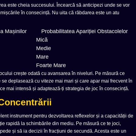
rea este cheia succesului. Încearcă să anticipezi unde se vor
mișcările în consecință. Nu uita că răbdarea este un atu
a Mașinilor
Probabilitatea Apariției Obstacolelor
Mică
Medie
Mare
Foarte Mare
 jocului crește odată cu avansarea în niveluri. Pe măsură ce
re se deplasează cu viteze mai mari și care apar mai frecvent în
 ce mai intensă și adaptează-ți strategia de joc în consecință.
Concentrării
elent instrument pentru dezvoltarea reflexelor și a capacității de
ție rapidă la schimbările din mediu. Pe măsură ce te joci,
pede și să ia decizii în fracțiuni de secundă. Acesta este un