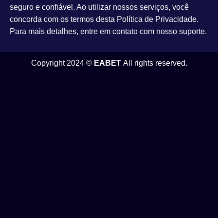
seguro e confiável. Ao utilizar nossos serviços, você
concorda com os termos desta Política de Privacidade.
Para mais detalhes, entre em contato com nosso suporte.
Copyright 2024 ©
EABET
All rights reserved.