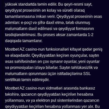
yüksək standartda təmin edilir. Bu qeyri-resmi sayt,
qeydiyyat prosesinin ən kolay və sürətli olaraq
tamamlanmasına imkan verir. Qeydiyyat prosesinin əsas
adımları: e-poçt və şifrə daxil etmə, tələb olunmuş
məlumatların daxil edilməsi və qeydiyyat formasının
təsdiqləndirilməsi. Bu proses əksər zamanlarda 1-2
dəqiqədə tamamlanır.
Mostbet AZ casino-nun funksionalləri kifayət qədər geniş
və əlaqədardır. Qeydiyyatdan keçirən oyunçular, saytın
əsas səhifəsindən ən çox oynanır oyunlar, yeni oyunlar
və promosiyaları izləyə bilərlər. Saytın təhlükəsizlik və
məlumatların qorunması üçün istifadəçilərinə SSL
sertifikatı təmin edilmişdir.
Mostbet AZ casino-nun xidmətləri arasında bankasız
təkshirə, qazancın qeydiyyatdan keçirilən hesabına
yollanması, və ya elektron pul sistemlərindən qazancın
qeydiyyatdan keçirilən hesabına yollanması yer alır. Bu