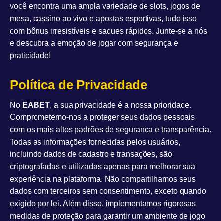
você encontra uma ampla variedade de slots, jogos de
mesa, cassino ao vivo e apostas esportivas, tudo isso
com bônus irresistíveis e saques rápidos. Junte-se a nós
e descubra a emoção de jogar com segurança e
praticidade!
Política de Privacidade
No
EABET
, a sua privacidade é a nossa prioridade.
Comprometemo-nos a proteger seus dados pessoais
com os mais altos padrões de segurança e transparência.
Todas as informações fornecidas pelos usuários,
incluindo dados de cadastro e transações, são
criptografadas e utilizadas apenas para melhorar sua
experiência na plataforma. Não compartilhamos seus
dados com terceiros sem consentimento, exceto quando
exigido por lei. Além disso, implementamos rigorosas
medidas de proteção para garantir um ambiente de jogo