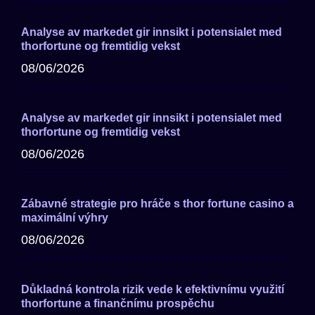
Analyse av markedet gir innsikt i potensialet med
thorfortune og fremtidig vekst
08/06/2026
Analyse av markedet gir innsikt i potensialet med
thorfortune og fremtidig vekst
08/06/2026
Zábavné strategie pro hráče s thor fortune casino a
maximální výhry
08/06/2026
Důkladná kontrola rizik vede k efektivnímu využití
thorfortune a finančnímu prospěchu