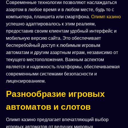
Современные технологии позволяют наслаждаться
азартом в любое время и в любом месте, будь то с
компьютера, планшета или смартфона.
Олимп казино
успешно адаптировалось к этим реалиям,
предоставив своим клиентам удобный интерфейс и
мобильную версию сайта. Это обеспечивает
бесперебойный доступ к любимым игровым
автоматам и другим азартным играм, независимо от
текущего местоположения. Важным аспектом
является и надежность платформы, обеспечиваемая
современными системами безопасности и
лицензированием.
Разнообразие игровых
автоматов и слотов
Олимп казино предлагает впечатляющий выбор
игровых автоматов от ведущих мировых