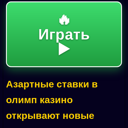
🔥
Играть
▶️
Азартные ставки в
олимп казино
открывают новые