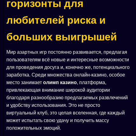
горизонты для
любителей риска и
больших выигрышей
Мир азартных игр постоянно развивается, предлагая
пользователям всё новые и интересные возможности
для проведения досуга и, конечно же, потенциального
заработка. Среди множества онлайн-казино, особое
место занимает
олимп казино
, платформа,
привлекающая внимание широкой аудитории
благодаря разнообразию предлагаемых развлечений
и удобству использования. Это не просто
виртуальный клуб, это целая вселенная, где каждый
может испытать свою удачу и получить массу
положительных эмоций.