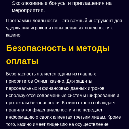
Эксклюзивные бонусы и приглашения на
мероприятия.
Программы лояльности – это важный инструмент для
удержания игроков и повышения их лояльности к
казино.
Безопасность и методы
оплаты
Безопасность является одним из главных
приоритетов Олимп казино. Для защиты
персональных и финансовых данных игроков
используются современные системы шифрования и
протоколы безопасности. Казино строго соблюдает
правила конфиденциальности и не передает
информацию о своих клиентах третьим лицам. Кроме
того, казино имеет лицензию на осуществление