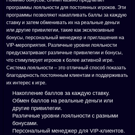
программы лояльности для постоянных игроков. Эти
программы позволяют накапливать баллы за каждую
ставку и затем обменивать их на реальные деньги
или другие привилегии, такие как эксклюзивные
бонусы, персональный менеджер и приглашения на
VIP-мероприятия. Различные уровни лояльности
предусматривают различные привилегии и бонусы,
что стимулирует игроков к более активной игре.
Система лояльности – это отличный способ показать
благодарность постоянным клиентам и поддерживать
их интерес к игре.
Накопление баллов за каждую ставку.
Обмен баллов на реальные деньги или
другие привилегии.
Различные уровни лояльности с разными
бонусами.
Персональный менеджер для VIP-клиентов.