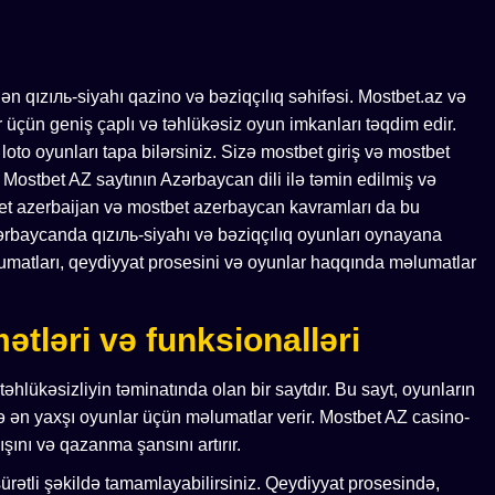
 qızıль-siyahı qazino və bəziqçılıq səhifəsi. Mostbet.az və
r üçün geniş çaplı və təhlükəsiz oyun imkanları təqdim edir.
loto oyunları tapa bilərsiniz. Sizə mostbet giriş və mostbet
. Mostbet AZ saytının Azərbaycan dili ilə təmin edilmiş və
bet azerbaijan və mostbet azerbaycan kavramları da bu
zərbaycanda qızıль-siyahı və bəziqçılıq oyunları oynayana
matları, qeydiyyat prosesini və oyunlar haqqında məlumatlar
tləri və funksionalləri
hlükəsizliyin təminatında olan bir saytdır. Bu sayt, oyunların
 ən yaxşı oyunlar üçün məlumatlar verir. Mostbet AZ casino-
şını və qazanma şansını artırır.
rətli şəkildə tamamlayabilirsiniz. Qeydiyyat prosesində,