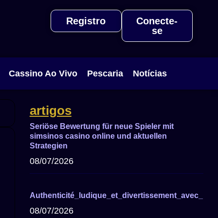
Registro
Conecte-
se
Cassino Ao Vivo
Pescaria
Notícias
artigos
Seriöse Bewertung für neue Spieler mit
simsinos casino online und aktuellen
Strategien
08/07/2026
Authenticité_ludique_et_divertissement_avec_pla
08/07/2026