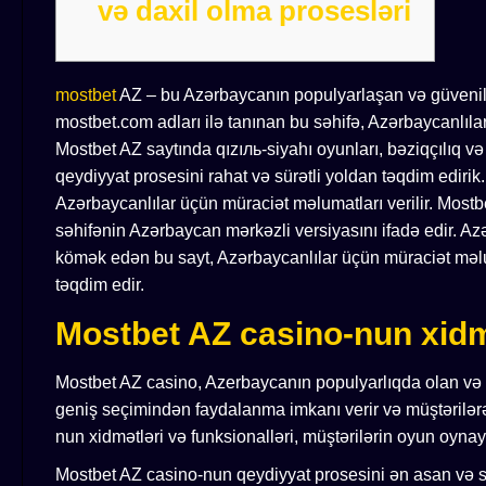
və daxil olma prosesləri
mostbet
AZ – bu Azərbaycanın populyarlaşan və güvenilən
mostbet.com adları ilə tanınan bu səhifə, Azərbaycanlıla
Mostbet AZ saytında qızıль-siyahı oyunları, bəziqçılıq və 
qeydiyyat prosesini rahat və sürətli yoldan təqdim edirik
Azərbaycanlılar üçün müraciət məlumatları verilir. Most
səhifənin Azərbaycan mərkəzli versiyasını ifadə edir. A
kömək edən bu sayt, Azərbaycanlılar üçün müraciət məlu
təqdim edir.
Mostbet AZ casino-nun xidmə
Mostbet AZ casino, Azerbaycanın populyarlıqda olan və tə
geniş seçimindən faydalanma imkanı verir və müştərilərə
nun xidmətləri və funksionalləri, müştərilərin oyun oynayı
Mostbet AZ casino-nun qeydiyyat prosesini ən asan və sü