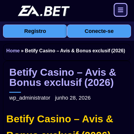
Registro
Conecte-se
Home
»
Betify Casino – Avis & Bonus exclusif (2026)
Betify Casino – Avis &
Bonus exclusif (2026)
wp_administrator
junho 28, 2026
Betify Casino – Avis &