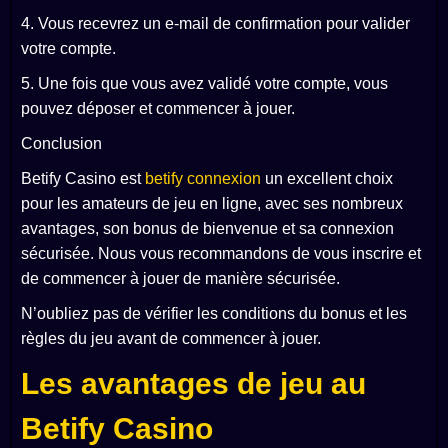
4. Vous recevrez un e-mail de confirmation pour valider
votre compte.
5. Une fois que vous avez validé votre compte, vous
pouvez déposer et commencer à jouer.
Conclusion
Betify Casino est
betify connexion
un excellent choix
pour les amateurs de jeu en ligne, avec ses nombreux
avantages, son bonus de bienvenue et sa connexion
sécurisée. Nous vous recommandons de vous inscrire et
de commencer à jouer de manière sécurisée.
N’oubliez pas de vérifier les conditions du bonus et les
règles du jeu avant de commencer à jouer.
Les avantages de jeu au
Betify Casino