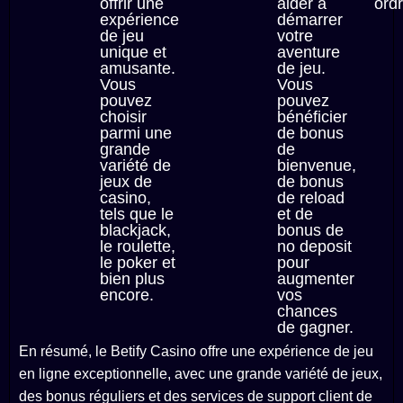
offrir une
aider à
ord
expérience
démarrer
de jeu
votre
unique et
aventure
amusante.
de jeu.
Vous
Vous
pouvez
pouvez
choisir
bénéficier
parmi une
de bonus
grande
de
variété de
bienvenue,
jeux de
de bonus
casino,
de reload
tels que le
et de
blackjack,
bonus de
le roulette,
no deposit
le poker et
pour
bien plus
augmenter
encore.
vos
chances
de gagner.
En résumé, le Betify Casino offre une expérience de jeu
en ligne exceptionnelle, avec une grande variété de jeux,
des bonus réguliers et des services de support client de