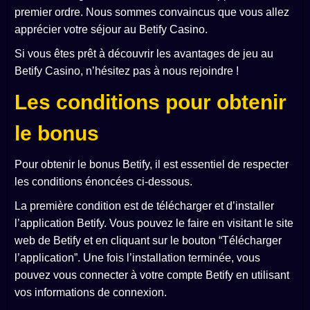
premier ordre. Nous sommes convaincus que vous allez
apprécier votre séjour au Betify Casino.
Si vous êtes prêt à découvrir les avantages de jeu au
Betify Casino, n’hésitez pas à nous rejoindre !
Les conditions pour obtenir
le bonus
Pour obtenir le bonus Betify, il est essentiel de respecter
les conditions énoncées ci-dessous.
La première condition est de télécharger et d’installer
l’application Betify. Vous pouvez le faire en visitant le site
web de Betify et en cliquant sur le bouton “Télécharger
l’application”. Une fois l’installation terminée, vous
pouvez vous connecter à votre compte Betify en utilisant
vos informations de connexion.