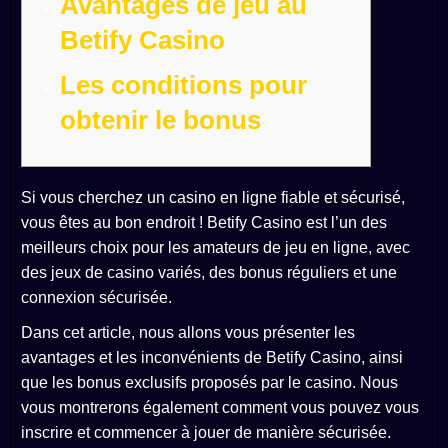
Avantages de jeu au
Betify Casino
Les conditions pour
obtenir le bonus
Si vous cherchez un casino en ligne fiable et sécurisé,
vous êtes au bon endroit ! Betify Casino est l’un des
meilleurs choix pour les amateurs de jeu en ligne, avec
des jeux de casino variés, des bonus réguliers et une
connexion sécurisée.
Dans cet article, nous allons vous présenter les
avantages et les inconvénients de Betify Casino, ainsi
que les bonus exclusifs proposés par le casino. Nous
vous montrerons également comment vous pouvez vous
inscrire et commencer à jouer de manière sécurisée.