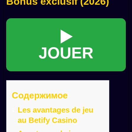
Bonus exclusif (2026)
▶️
JOUER
Содержимое
Les avantages de jeu
au Betify Casino