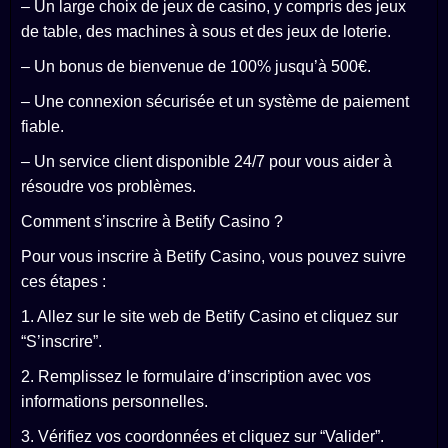
– Un large choix de jeux de casino, y compris des jeux
de table, des machines à sous et des jeux de loterie.
– Un bonus de bienvenue de 100% jusqu’à 500€.
– Une connexion sécurisée et un système de paiement
fiable.
– Un service client disponible 24/7 pour vous aider à
résoudre vos problèmes.
Comment s’inscrire à Betify Casino ?
Pour vous inscrire à Betify Casino, vous pouvez suivre
ces étapes :
1. Allez sur le site web de Betify Casino et cliquez sur
“S’inscrire”.
2. Remplissez le formulaire d’inscription avec vos
informations personnelles.
3. Vérifiez vos coordonnées et cliquez sur “Valider”.