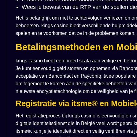
Wees je bewust van de RTP van de spellen die 
Het is belangrijk om niet te achtervolgen verliezen en om
beheersen. kings casino biedt verschillende hulpmiddel
spelen en te voorkomen dat ze in de problemen komen.
Betalingsmethoden en Mobi
kings casino biedt een breed scala aan veilige en betro
Je kunt eenvoudig geld storten en opnemen via Bancont
acceptatie van Bancontact en Payconiq, twee populaire 
om tegemoet te komen aan de specifieke behoeften van d
nieuwste encryptietechnologie om de veiligheid van je 
Registratie via itsme® en Mobiel
Het registratieproces bij kings casino is eenvoudig en s
digitale identiteitsdienst die in België veel wordt gebruikt
itsme®, kun je je identiteit direct en veilig verifiëren v