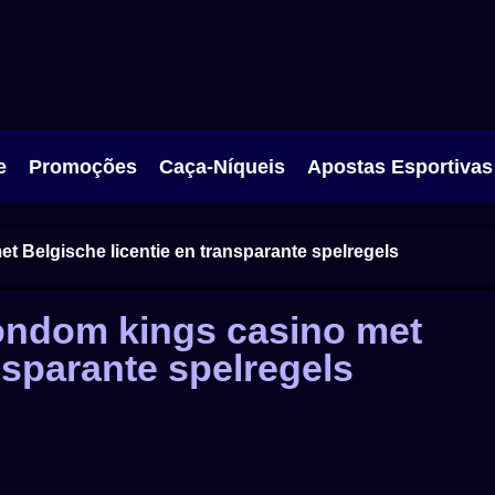
e
Promoções
Caça-Níqueis
Apostas Esportivas
 Belgische licentie en transparante spelregels
ondom kings casino met
nsparante spelregels