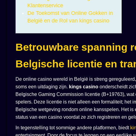
Klantenservice
De Toekomst van Online Gokken in
België en de Rol van kings casino
Betrouwbare spanning r
Belgische licentie en tr
De online casino wereld in België is streng gereguleer
soms een uitdaging zijn.
kings casino
onderscheidt zich
Belgische Gaming Commission licentie (B+19763), wat e
spelers. Deze licentie is niet alleen een formaliteit; he
Belgische wetgeving rondom online kansspelen. Het is e
status van een casino voordat ze zich registreren en geld
In tegenstelling tot sommige andere platformen, biedt
ki
entertainment. Door de focus te leggen op een eerlijke sp