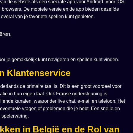
van de website als een speciale app voor Android. Voor iOS-
in browsers. De mobiele versie en de app bieden dezelfde
n overal van je favoriete spellen kunt genieten.
iëren.
oor je gemakkelijk kunt navigeren en spellen kunt vinden.
n Klantenservice
erlands de primaire taal is. Dit is een groot voordeel voor
tie in hun eigen taal. Ook Franse ondersteuning is
llende kanalen, waaronder live chat, e-mail en telefoon. Het
 eventuele vragen of problemen die je hebt. Een snelle en
e spelervaring.
ken in België en de Rol van