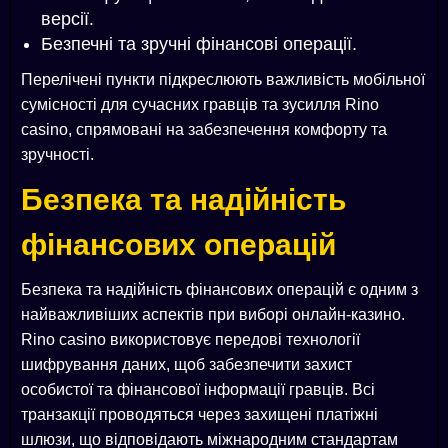
версії.
Безпечні та зручні фінансові операції.
Перелічені пункти підкреслюють важливість мобільної
сумісності для сучасних гравців та зусилля Rino
casino, спрямовані на забезпечення комфорту та
зручності.
Безпека та надійність
фінансових операцій
Безпека та надійність фінансових операцій є одним з
найважливіших аспектів при виборі онлайн-казино.
Rino casino використовує передові технології
шифрування даних, щоб забезпечити захист
особистої та фінансової інформації гравців. Всі
транзакції проводяться через захищені платіжні
шлюзи, що відповідають міжнародним стандартам