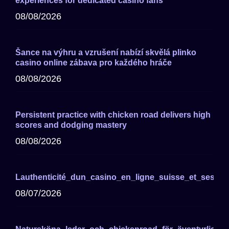
experiences for dedicated casino fans
08/08/2026
Šance na výhru a vzrušení nabízí skvělá plinko
casino online zábava pro každého hráče
08/08/2026
Persistent practice with chicken road delivers high
scores and dodging mastery
08/08/2026
Lauthenticité_dun_casino_en_ligne_suisse_et_ses_a
08/07/2026