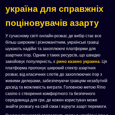
україна для справжніх
поціновувачів азарту
У сучасному світі онлайн-розваг, де вибір стає все
більш широким і різноманітним, українські гравці
шукають надійні та захоплюючі платформи для
азартних ігор. Одним з таких ресурсів, що швидко
завойовує популярність, є
рино казино украина
. Ця
платформа пропонує широкий спектр азартних
розваг, від класичних слотів до захоплюючих ігор з
живими дилерами, забезпечуючи гравцям незабутній
досвід та можливість виграти. Головною метою Rino
casino є створення комфортного та безпечного
середовища для гри, де кожен користувач може
знайти розвагу на свій смак і відчути азарт перемоги.