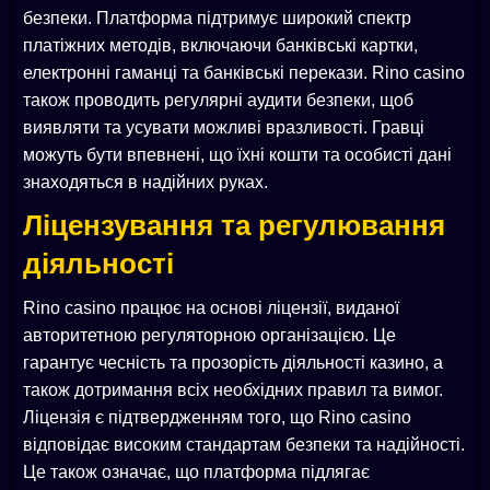
безпеки. Платформа підтримує широкий спектр
платіжних методів, включаючи банківські картки,
електронні гаманці та банківські перекази. Rino casino
також проводить регулярні аудити безпеки, щоб
виявляти та усувати можливі вразливості. Гравці
можуть бути впевнені, що їхні кошти та особисті дані
знаходяться в надійних руках.
Ліцензування та регулювання
діяльності
Rino casino працює на основі ліцензії, виданої
авторитетною регуляторною організацією. Це
гарантує чесність та прозорість діяльності казино, а
також дотримання всіх необхідних правил та вимог.
Ліцензія є підтвердженням того, що Rino casino
відповідає високим стандартам безпеки та надійності.
Це також означає, що платформа підлягає