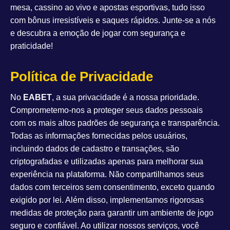
mesa, cassino ao vivo e apostas esportivas, tudo isso
com bônus irresistíveis e saques rápidos. Junte-se a nós
e descubra a emoção de jogar com segurança e
praticidade!
Política de Privacidade
No
EABET
, a sua privacidade é a nossa prioridade.
Comprometemo-nos a proteger seus dados pessoais
com os mais altos padrões de segurança e transparência.
Todas as informações fornecidas pelos usuários,
incluindo dados de cadastro e transações, são
criptografadas e utilizadas apenas para melhorar sua
experiência na plataforma. Não compartilhamos seus
dados com terceiros sem consentimento, exceto quando
exigido por lei. Além disso, implementamos rigorosas
medidas de proteção para garantir um ambiente de jogo
seguro e confiável. Ao utilizar nossos serviços, você