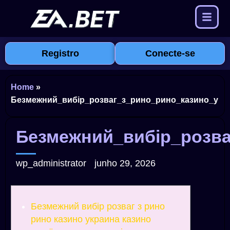
Registro
Conecte-se
Home
»
Безмежний_вибір_розваг_з_рино_рино_казино_у
Безмежний_вибір_розва
wp_administrator
junho 29, 2026
Безмежний вибір розваг з рино
рино казино украина казино