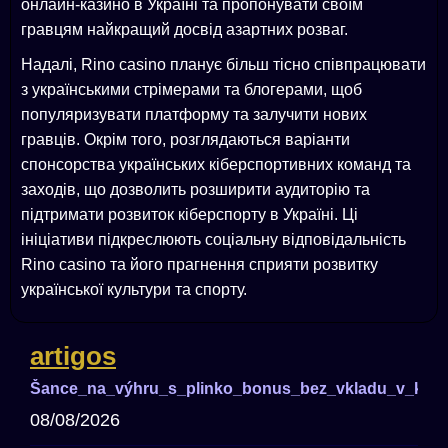
онлайн-казино в Україні та пропонувати своїм
гравцям найкращий досвід азартних розваг.
Надалі, Rino casino планує більш тісно співпрацювати
з українськими стрімерами та блогерами, щоб
популяризувати платформу та залучити нових
гравців. Окрім того, розглядаються варіанти
спонсорства українських кіберспортивних команд та
заходів, що дозволить розширити аудиторію та
підтримати розвиток кіберспорту в Україні. Ці
ініціативи підкреслюють соціальну відповідальність
Rino casino та його прагнення сприяти розвитку
української культури та спорту.
artigos
Šance_na_výhru_s_plinko_bonus_bez_vkladu_v_kasi
08/08/2026