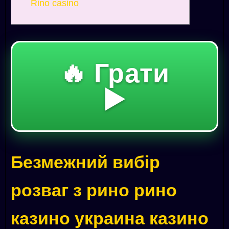
Rino casino
🔥 Грати
▶️
Безмежний вибір
розваг з рино рино
казино украина казино