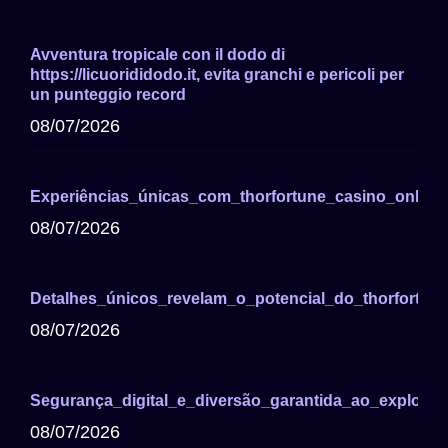
Avventura tropicale con il dodo di
https://licuorididodo.it, evita granchi e pericoli per
un punteggio record
08/07/2026
Experiências_únicas_com_thorfortune_casino_onlin
08/07/2026
Detalhes_únicos_revelam_o_potencial_do_thorfortun
08/07/2026
Segurança_digital_e_diversão_garantida_ao_explorar
08/07/2026