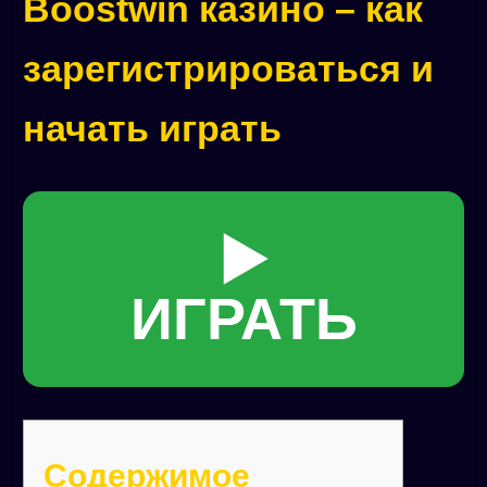
Boostwin казино – как
зарегистрироваться и
начать играть
▶️
ИГРАТЬ
Содержимое