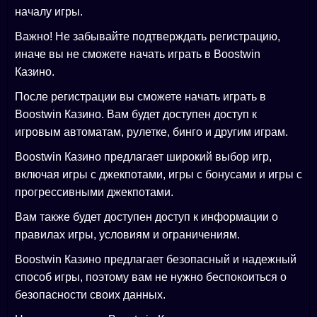
началу игры.
Важно! Не забывайте подтверждать регистрацию,
иначе вы не сможете начать играть в Boostwin
Казино.
После регистрации вы сможете начать играть в
Boostwin Казино. Вам будет доступен доступ к
игровым автоматам, рулетке, бинго и другим играм.
Boostwin Казино предлагает широкий выбор игр,
включая игры с джекпотами, игры с бонусами и игры с
прогрессивными джекпотами.
Вам также будет доступен доступ к информации о
правилах игры, условиям и ограничениям.
Boostwin Казино предлагает безопасный и надежный
способ игры, поэтому вам не нужно беспокоиться о
безопасности своих данных.