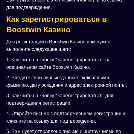
для подтверждения.
Как зарегистрироваться в
Boostwin Казино
Для регистрации в Boostwin Казино вам нужно
выполнить следующие шаги:
1. Кликните на кнопку “Зарегистрироваться” на
официальном сайте Boostwin Казино.
2. Введите свои личные данные, включая имя,
фамилию, дату рождения и адрес электронной почты.
3. Кликните на кнопку “Зарегистрироваться” для
подтверждения регистрации.
4. Откройте письмо с подтверждением регистрации и
кликните на ссылку для подтверждения.
5. Вам будет отправлено письмо с инструкциями по