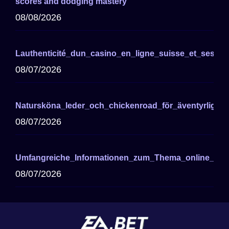
scores and dodging mastery
08/08/2026
Lauthenticité_dun_casino_en_ligne_suisse_et_ses_a
08/07/2026
Natursköna_leder_och_chickenroad_för_äventyrliga_cy
08/07/2026
Umfangreiche_Informationen_zum_Thema_online_cas
08/07/2026