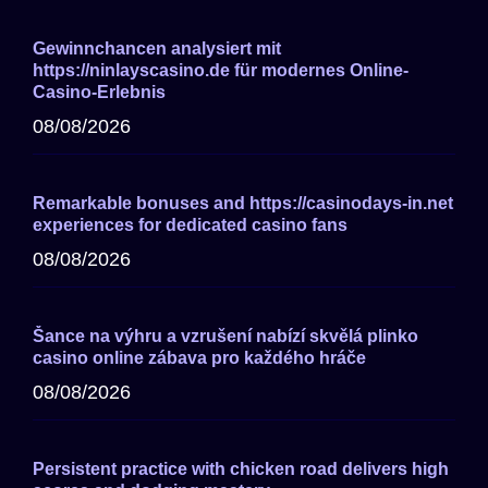
Gewinnchancen analysiert mit
https://ninlayscasino.de für modernes Online-
Casino-Erlebnis
08/08/2026
Remarkable bonuses and https://casinodays-in.net
experiences for dedicated casino fans
08/08/2026
Šance na výhru a vzrušení nabízí skvělá plinko
casino online zábava pro každého hráče
08/08/2026
Persistent practice with chicken road delivers high