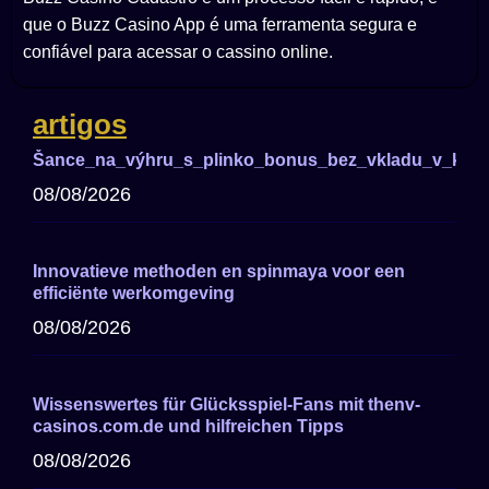
que o Buzz Casino App é uma ferramenta segura e
confiável para acessar o cassino online.
artigos
Šance_na_výhru_s_plinko_bonus_bez_vkladu_v_kasi
08/08/2026
Innovatieve methoden en spinmaya voor een
efficiënte werkomgeving
08/08/2026
Wissenswertes für Glücksspiel-Fans mit thenv-
casinos.com.de und hilfreichen Tipps
08/08/2026