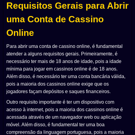
Requisitos Gerais para Abrir
uma Conta de Cassino
Online
Para abrir uma conta de cassino online, é fundamental
atender a alguns requisitos gerais. Primeiramente, é
necessário ter mais de 18 anos de idade, pois a idade
mínima para jogar em cassinos online é de 18 anos.
Além disso, é necessário ter uma conta bancária válida,
pois a maioria dos cassinos online exige que os
jogadores façam depósitos e saques financeiros.
Outro requisito importante é ter um dispositivo com
acesso à internet, pois a maioria dos cassinos online é
acessada através de um navegador web ou aplicação
móvel. Além disso, é fundamental ter uma boa
compreensão da linguagem portuguesa, pois a maioria