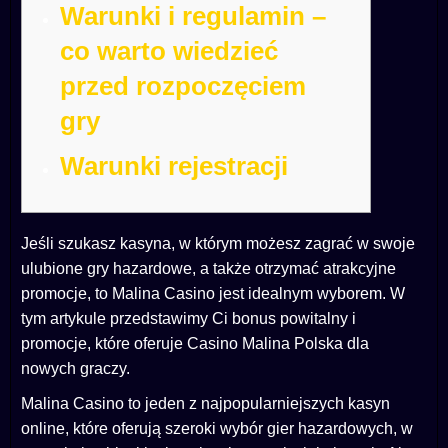
Warunki i regulamin –
co warto wiedzieć
przed rozpoczęciem
gry
Warunki rejestracji
Jeśli szukasz kasyna, w którym możesz zagrać w swoje
ulubione gry hazardowe, a także otrzymać atrakcyjne
promocje, to Malina Casino jest idealnym wyborem. W
tym artykule przedstawimy Ci bonus powitalny i
promocje, które oferuje Casino Malina Polska dla
nowych graczy.
Malina Casino to jeden z najpopularniejszych kasyn
online, które oferują szeroki wybór gier hazardowych, w