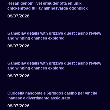
Resan genom livet erbjuder ofta en unik
chickenroad full av minnesvärda ögonblick
08/07/2026
Gameplay details with grizzlys quest casino review
and winning chances explored
08/07/2026
Gameplay details with grizzlys quest casino review
and winning chances explored
08/07/2026
Curiosità nascoste e 5gringos casino per vincite
inattese e divertimento assicurato
08/07/2026