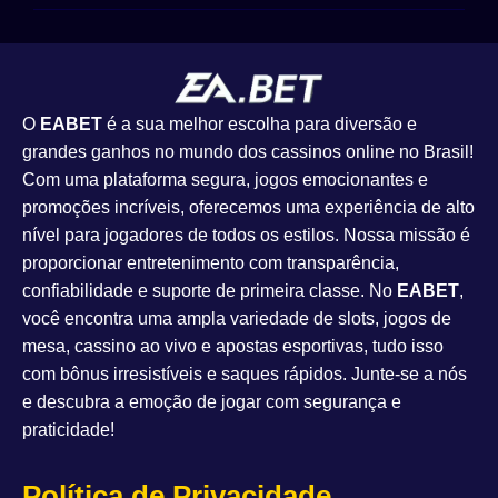
O
EABET
é a sua melhor escolha para diversão e
grandes ganhos no mundo dos cassinos online no Brasil!
Com uma plataforma segura, jogos emocionantes e
promoções incríveis, oferecemos uma experiência de alto
nível para jogadores de todos os estilos. Nossa missão é
proporcionar entretenimento com transparência,
confiabilidade e suporte de primeira classe. No
EABET
,
você encontra uma ampla variedade de slots, jogos de
mesa, cassino ao vivo e apostas esportivas, tudo isso
com bônus irresistíveis e saques rápidos. Junte-se a nós
e descubra a emoção de jogar com segurança e
praticidade!
Política de Privacidade