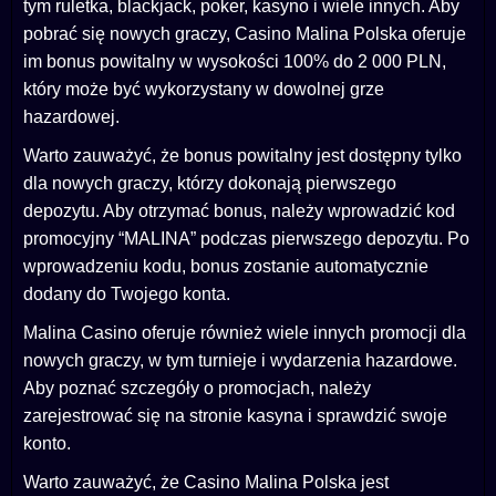
tym ruletka, blackjack, poker, kasyno i wiele innych. Aby
pobrać się nowych graczy, Casino Malina Polska oferuje
im bonus powitalny w wysokości 100% do 2 000 PLN,
który może być wykorzystany w dowolnej grze
hazardowej.
Warto zauważyć, że bonus powitalny jest dostępny tylko
dla nowych graczy, którzy dokonają pierwszego
depozytu. Aby otrzymać bonus, należy wprowadzić kod
promocyjny “MALINA” podczas pierwszego depozytu. Po
wprowadzeniu kodu, bonus zostanie automatycznie
dodany do Twojego konta.
Malina Casino oferuje również wiele innych promocji dla
nowych graczy, w tym turnieje i wydarzenia hazardowe.
Aby poznać szczegóły o promocjach, należy
zarejestrować się na stronie kasyna i sprawdzić swoje
konto.
Warto zauważyć, że Casino Malina Polska jest