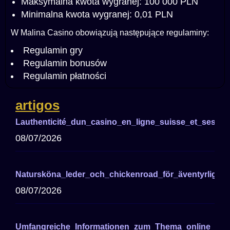
Maksymalna kwota wygranej: 100 000 PLN
Minimalna kwota wygranej: 0,01 PLN
W Malina Casino obowiązują następujące regulaminy:
Regulamin gry
Regulamin bonusów
Regulamin płatności
artigos
Lauthenticité_dun_casino_en_ligne_suisse_et_ses_a
08/07/2026
Natursköna_leder_och_chickenroad_för_äventyrliga_cy
08/07/2026
Umfangreiche_Informationen_zum_Thema_online_cas