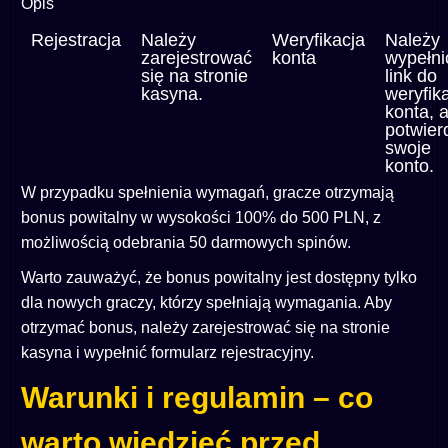
Opis
Rejestracja
Należy
Weryfikacja
Należy
zarejestrować
konta
wypełni
się na stronie
link do
kasyna.
weryfika
konta, 
potwier
swoje
konto.
W przypadku spełnienia wymagań, gracze otrzymają
bonus powitalny w wysokości 100% do 500 PLN, z
możliwością odebrania 50 darmowych spinów.
Warto zauważyć, że bonus powitalny jest dostępny tylko
dla nowych graczy, którzy spełniają wymagania. Aby
otrzymać bonus, należy zarejestrować się na stronie
kasyna i wypełnić formularz rejestracyjny.
Warunki i regulamin – co
warto wiedzieć przed