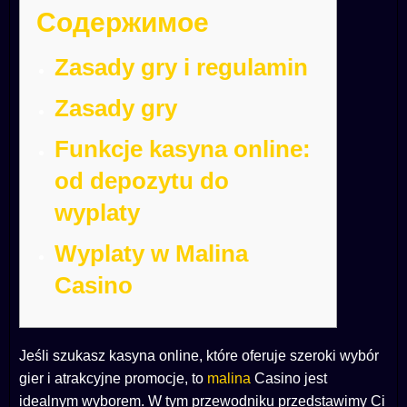
Содержимое
Zasady gry i regulamin
Zasady gry
Funkcje kasyna online:
od depozytu do
wyplaty
Wyplaty w Malina
Casino
Jeśli szukasz kasyna online, które oferuje szeroki wybór
gier i atrakcyjne promocje, to
malina
Casino jest
idealnym wyborem. W tym przewodniku przedstawimy Ci