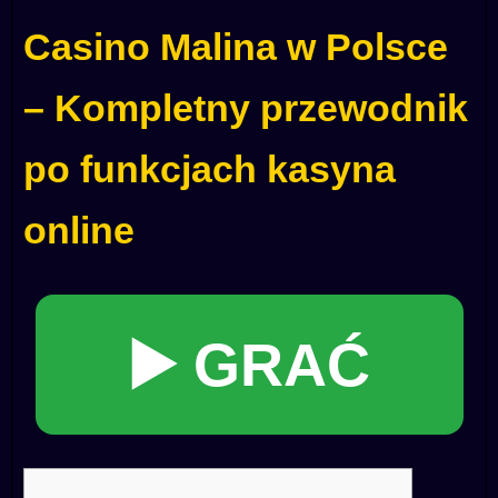
Casino Malina w Polsce
– Kompletny przewodnik
po funkcjach kasyna
online
▶️ GRAĆ