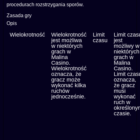
procedurach rozstrzygania sporów.
Zasada gry
Opis
Wielokrotność
Wielokrotność
Limit
Limit czas
jest możliwa
czasu
jest
w niektórych
możliwy w
grach w
niektórych
Malina
grach w
Casino.
Malina
Wielokrotność
Casino.
oznacza, że
Limit czas
gracz może
oznacza,
wykonać kilka
że gracz
ruchów
musi
jednocześnie.
wykonać
ruch w
określony
czasie.