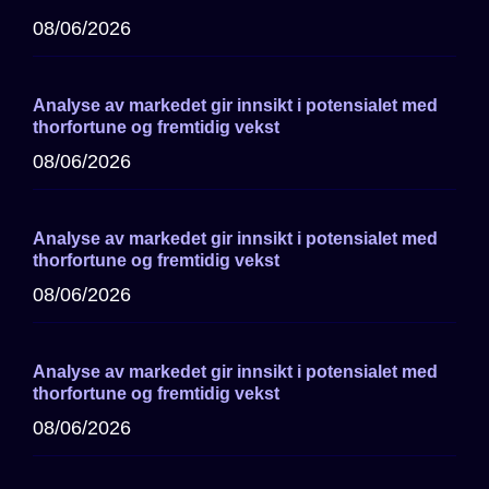
08/06/2026
Analyse av markedet gir innsikt i potensialet med
thorfortune og fremtidig vekst
08/06/2026
Analyse av markedet gir innsikt i potensialet med
thorfortune og fremtidig vekst
08/06/2026
Analyse av markedet gir innsikt i potensialet med
thorfortune og fremtidig vekst
08/06/2026