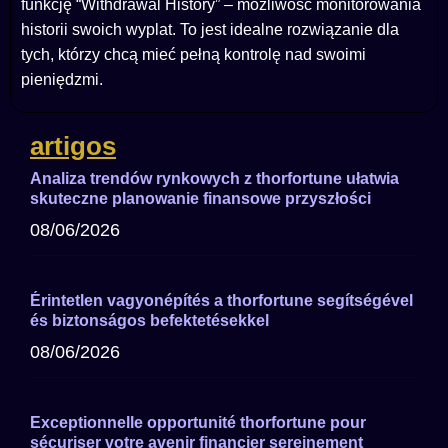
funkcję “Withdrawal History” – możliwość monitorowania
historii swoich wyplat. To jest idealne rozwiązanie dla
tych, którzy chcą mieć pełną kontrolę nad swoimi
pieniędzmi.
artigos
Analiza trendów rynkowych z thorfortune ułatwia
skuteczne planowanie finansowe przyszłości
08/06/2026
Érintetlen vagyonépítés a thorfortune segítségével
és biztonságos befektetésekkel
08/06/2026
Exceptionnelle opportunité thorfortune pour
sécuriser votre avenir financier sereinement