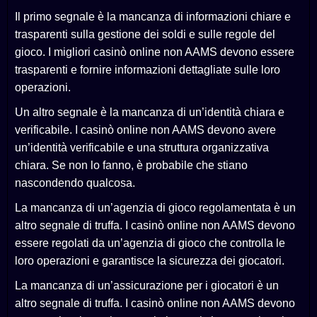
Il primo segnale è la mancanza di informazioni chiare e
trasparenti sulla gestione dei soldi e sulle regole del
gioco. I migliori casinò online non AAMS devono essere
trasparenti e fornire informazioni dettagliate sulle loro
operazioni.
Un altro segnale è la mancanza di un’identità chiara e
verificabile. I casinò online non AAMS devono avere
un’identità verificabile e una struttura organizzativa
chiara. Se non lo fanno, è probabile che stiano
nascondendo qualcosa.
La mancanza di un’agenzia di gioco regolamentata è un
altro segnale di truffa. I casinò online non AAMS devono
essere regolati da un’agenzia di gioco che controlla le
loro operazioni e garantisce la sicurezza dei giocatori.
La mancanza di un’assicurazione per i giocatori è un
altro segnale di truffa. I casinò online non AAMS devono