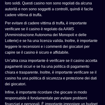
loro soldi. Questi casino non sono regolati da alcuna
autorità e non sono soggetti a controlli, quindi è facile
cadere vittima di truffa.
Per evitare di cadere vittima di truffa, è importante
verificare se il casino è regolato da AAMS
(Amministrazione Autonoma dei Monopoli e delle
Lotterie) e se ha una licenza valida. Inoltre, è importante
leggere le recensioni e i commenti dei giocatori per
capire se il casino è sicuro e affidabile.
Un’altra cosa importante è verificare se il casino accetta
pagamenti sicuri e se ha una politica di pagamento
chiara e trasparente. Inoltre, è importante verificare se il
casino ha una politica di sicurezza e protezione dei dati
dei giocatori.
Infine, è importante ricordare che giocare in modo
responsabile è fondamentale per evitare problemi
finanziari e personali. È importante impostare un budget