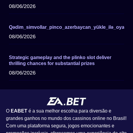
08/06/2026
Qədim_simvollar_pinco_azerbaycan_yükle_ilə_oyanaq_
08/06/2026
Strategic gameplay and the plinko slot deliver
thrilling chances for substantial prizes
08/06/2026
O
EABET
é a sua melhor escolha para diversão e
grandes ganhos no mundo dos cassinos online no Brasil!
Com uma plataforma segura, jogos emocionantes e