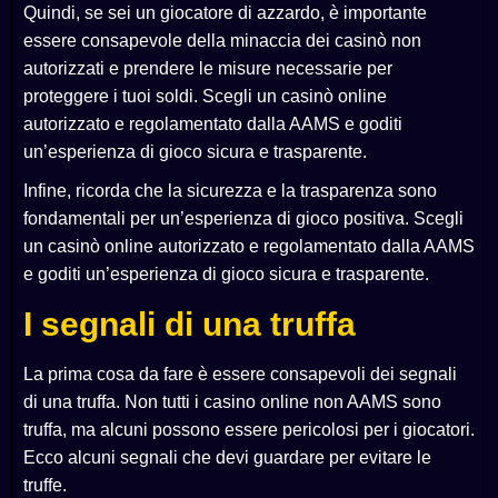
Quindi, se sei un giocatore di azzardo, è importante
essere consapevole della minaccia dei casinò non
autorizzati e prendere le misure necessarie per
proteggere i tuoi soldi. Scegli un casinò online
autorizzato e regolamentato dalla AAMS e goditi
un’esperienza di gioco sicura e trasparente.
Infine, ricorda che la sicurezza e la trasparenza sono
fondamentali per un’esperienza di gioco positiva. Scegli
un casinò online autorizzato e regolamentato dalla AAMS
e goditi un’esperienza di gioco sicura e trasparente.
I segnali di una truffa
La prima cosa da fare è essere consapevoli dei segnali
di una truffa. Non tutti i casino online non AAMS sono
truffa, ma alcuni possono essere pericolosi per i giocatori.
Ecco alcuni segnali che devi guardare per evitare le
truffe.