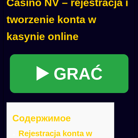
Casino NV – rejestracja i
tworzenie konta w
kasynie online
▶️ GRAĆ
Содержимое
Rejestracja konta w