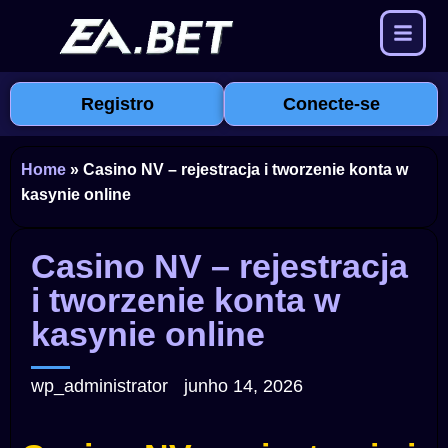
Registro
Conecte-se
Home
»
Casino NV – rejestracja i tworzenie konta w
kasynie online
Casino NV – rejestracja
i tworzenie konta w
kasynie online
wp_administrator
junho 14, 2026