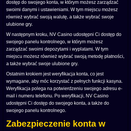
dostęp do swojego konta, w którym możesz zarządzać
swoimi danymi i ustawieniami. W tym miejscu możesz
również wybrać swoją walutę, a także wybrać swoje
ulubione gry.
W następnym kroku, NV Casino udostępni Ci dostęp do
swojego panelu kontrolnego, w którym możesz
zarządzać swoimi depozytami i wyplatami. W tym
miejscu możesz również wybrać swoją metodę płatności,
a także wybrać swoje ulubione gry.
Ostatnim krokiem jest weryfikacja konta, co jest
wymagane, aby móc korzystać z pełnych funkcji kasyna.
Weryfikacja polega na potwierdzeniu swojego adresu e-
mail i numeru telefonu. Po weryfikacji, NV Casino
udostępni Ci dostęp do swojego konta, a także do
swojego panelu kontrolnego.
Zabezpieczenie konta w