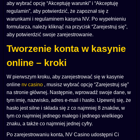
aby wybrać opcję “Akceptuję warunki” i “Akceptuję
regulamin”, aby potwierdzić, że zapoznał się z
warunkami i regulaminem kasyna NV. Po wypełnieniu
formularza, należy kliknąć na przycisk “Zarejestruj się”,
aby potwierdzić swoje zarejestrowanie.
Tworzenie konta w kasynie
online – kroki
W pierwszym kroku, aby zarejestrować się w kasynie
online
nv casino
, musisz wybrać opcję “Zarejestruj się”
na stronie głównej. Następnie, wprowadź swoje dane, w
tym imię, nazwisko, adres e-mail i hasło. Upewnij się, że
hasło jest silne i składa się z co najmniej 8 znaków, w
tym co najmniej jednego małego i jednego wielkiego
znaku, a także co najmniej jednej cyfry.
Po zarejestrowaniu konta, NV Casino udostępni Ci