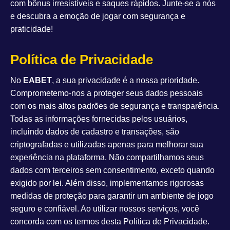
com bônus irresistíveis e saques rápidos. Junte-se a nós
e descubra a emoção de jogar com segurança e
praticidade!
Política de Privacidade
No
EABET
, a sua privacidade é a nossa prioridade.
Comprometemo-nos a proteger seus dados pessoais
com os mais altos padrões de segurança e transparência.
Todas as informações fornecidas pelos usuários,
incluindo dados de cadastro e transações, são
criptografadas e utilizadas apenas para melhorar sua
experiência na plataforma. Não compartilhamos seus
dados com terceiros sem consentimento, exceto quando
exigido por lei. Além disso, implementamos rigorosas
medidas de proteção para garantir um ambiente de jogo
seguro e confiável. Ao utilizar nossos serviços, você
concorda com os termos desta Política de Privacidade.