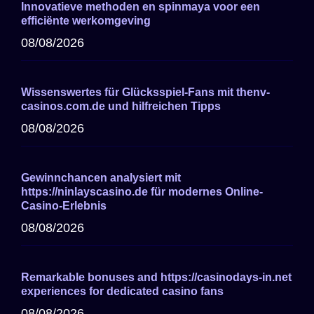
Innovatieve methoden en spinmaya voor een
efficiënte werkomgeving
08/08/2026
Wissenswertes für Glücksspiel-Fans mit thenv-
casinos.com.de und hilfreichen Tipps
08/08/2026
Gewinnchancen analysiert mit
https://ninlayscasino.de für modernes Online-
Casino-Erlebnis
08/08/2026
Remarkable bonuses and https://casinodays-in.net
experiences for dedicated casino fans
08/08/2026