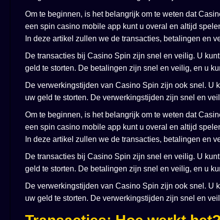
Om te beginnen, is het belangrijk om te weten dat Casi
een spin casino mobile app kunt u overal en altijd spel
In deze artikel zullen we de transacties, betalingen en
De transacties bij Casino Spin zijn snel en veilig. U 
geld te storten. De betalingen zijn snel en veilig, en u 
De verwerkingstijden van Casino Spin zijn ook snel. U
uw geld te storten. De verwerkingstijden zijn snel en vei
Om te beginnen, is het belangrijk om te weten dat Casi
een spin casino mobile app kunt u overal en altijd spel
In deze artikel zullen we de transacties, betalingen en
De transacties bij Casino Spin zijn snel en veilig. U 
geld te storten. De betalingen zijn snel en veilig, en u 
De verwerkingstijden van Casino Spin zijn ook snel. U
uw geld te storten. De verwerkingstijden zijn snel en vei