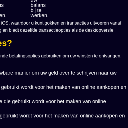
uw
ns
balans
bij te
en.
werken.
iOS, waardoor u kunt gokken en transacties uitvoeren vanaf
 en biedt dezelfde transactieopties als de desktopversie.
es?
lende betalingsopties gebruiken om uw winsten te ontvangen.
ouwbare manier om uw geld over te schrijven naar uw
ie gebruikt wordt voor het maken van online aankopen en
de die gebruikt wordt voor het maken van online
e gebruikt wordt voor het maken van online aankopen en