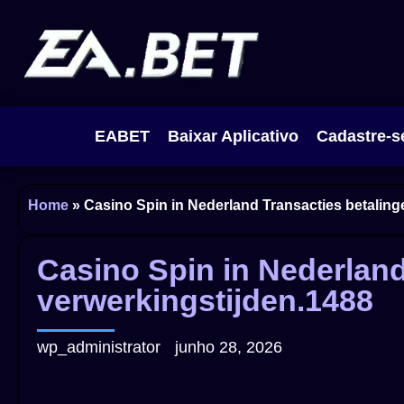
EABET
Baixar Aplicativo
Cadastre-s
Home
»
Casino Spin in Nederland Transacties betaling
Casino Spin in Nederland
verwerkingstijden.1488
wp_administrator
junho 28, 2026