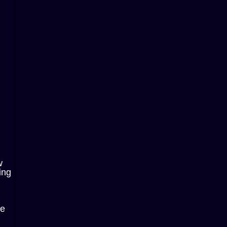
w
ing
te