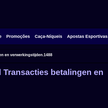
e
Promoções
Caça-Níqueis
Apostas Esportivas
en en verwerkingstijden.1488
 Transacties betalingen en