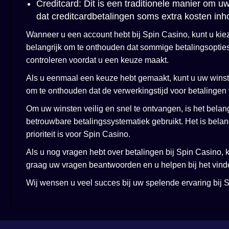
Creditcard: Dit is een traditionele manier om u
dat creditcardbetalingen soms extra kosten in
Wanneer u een account hebt bij Spin Casino, kunt u kieze
belangrijk om te onthouden dat sommige betalingsopties 
controleren voordat u een keuze maakt.
Als u eenmaal een keuze hebt gemaakt, kunt u uw winste
om te onthouden dat de verwerkingstijd voor betalingen v
Om uw winsten veilig en snel te ontvangen, is het belan
betrouwbare betalingssystematiek gebruikt. Het is belan
prioriteit is voor Spin Casino.
Als u nog vragen hebt over betalingen bij Spin Casino, 
graag uw vragen beantwoorden en u helpen bij het vind
Wij wensen u veel succes bij uw spelende ervaring bij 