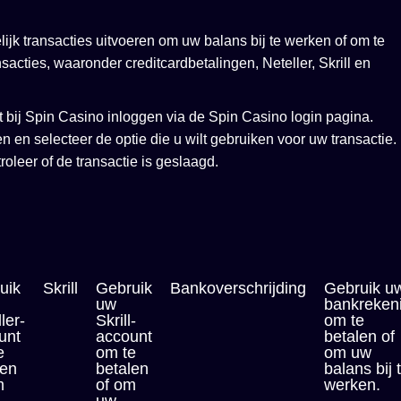
?
ijk transacties uitvoeren om uw balans bij te werken of om te
sacties, waaronder creditcardbetalingen, Neteller, Skrill en
t bij Spin Casino inloggen via de Spin Casino login pagina.
 en selecteer de optie die u wilt gebruiken voor uw transactie.
roleer of de transactie is geslaagd.
uik
Skrill
Gebruik
Bankoverschrijding
Gebruik u
uw
bankreken
ler-
Skrill-
om te
unt
account
betalen of
e
om te
om uw
len
betalen
balans bij 
m
of om
werken.