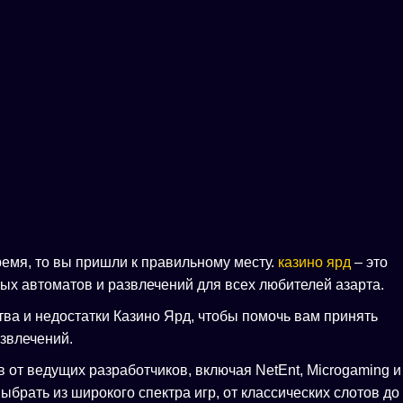
емя, то вы пришли к правильному месту.
казино ярд
– это
ых автоматов и развлечений для всех любителей азарта.
а и недостатки Казино Ярд, чтобы помочь вам принять
звлечений.
 от ведущих разработчиков, включая NetEnt, Microgaming и
 выбрать из широкого спектра игр, от классических слотов до