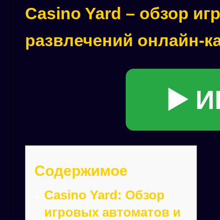
Casino Yard – обзор и
развлечений онлайн-к
▶️ 
Содержимое
Casino Yard: Обзор
игровых автоматов и