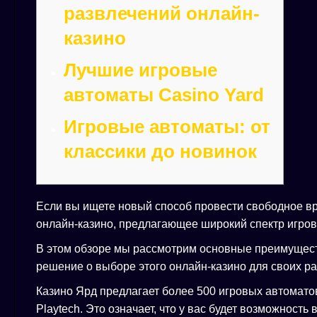
развлечений онлайн-
казино
Лучшие игровые
автоматы Casino Yard
Игровые автоматы: от
классики до новинок
Если вы ищете новый способ провести свободное вр
онлайн-казино, предлагающее широкий спектр игров
В этом обзоре мы рассмотрим основные преимуществ
решение о выборе этого онлайн-казино для своих ра
Казино Ярд предлагает более 500 игровых автоматов
Playtech. Это означает, что у вас будет возможность