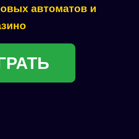
гровых автоматов и
азино
ИГРАТЬ