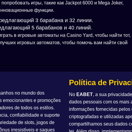
попробовать игры, такие как Jackpot 6000 и Mega Joker,
инновационные функции.
 предлагающий 3 барабана и 32 линии.
редлагающий 5 барабанов и 40 линий.
рать в игровые автоматы на Casino Yard, чтобы найти тот,
лучших игровых автоматов, чтобы помочь вам найти свой
Política de Priva
 ganhos no mundo dos
No
EABET
, a sua privacida
gos emocionantes e promoções
dados pessoais com os mais a
adores de todos os estilos.
informações fornecidas pelos 
ia, confiabilidade e suporte
criptografadas e utilizadas a
riedade de slots, jogos de
compartilhamos seus dados co
ônus irresistíveis e saques
lei. Além disso, implementam