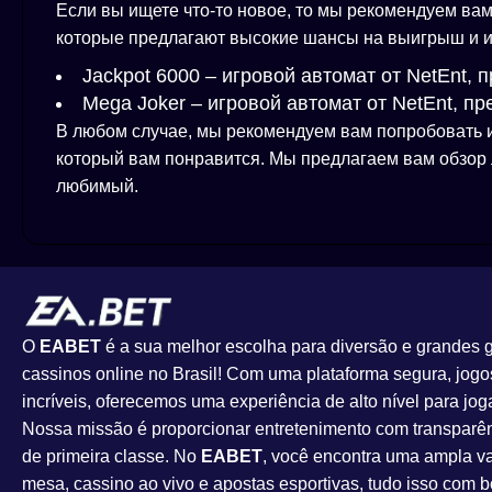
Если вы ищете что-то новое, то мы рекомендуем вам 
которые предлагают высокие шансы на выигрыш и 
Jackpot 6000 – игровой автомат от NetEnt,
Mega Joker – игровой автомат от NetEnt, п
В любом случае, мы рекомендуем вам попробовать иг
который вам понравится. Мы предлагаем вам обзор 
любимый.
O
EABET
é a sua melhor escolha para diversão e grandes
cassinos online no Brasil! Com uma plataforma segura, jo
incríveis, oferecemos uma experiência de alto nível para jog
Nossa missão é proporcionar entretenimento com transparênc
de primeira classe. No
EABET
, você encontra uma ampla va
mesa, cassino ao vivo e apostas esportivas, tudo isso com b