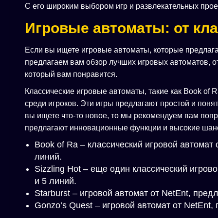
С его широким выбором игр и развлекательных проек
Игровые автоматы: от кла
Если вы ищете игровые автоматы, которые предлагаю
предлагаем вам обзор лучших игровых автоматов, от
который вам понравится.
Классические игровые автоматы, такие как Book of 
среди игроков. Эти игры предлагают простой и пон
вы ищете что-то новое, то мы рекомендуем вам попро
предлагают инновационные функции и высокие шан
Book of Ra – классический игровой автомат
линий.
Sizzling Hot – еще один классический игро
и 5 линий.
Starburst – игровой автомат от NetEnt, пре
Gonzo’s Quest – игровой автомат от NetEnt