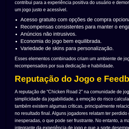
contribui para a experiência positiva do usuário e de
um jogo justo e acessível.
Acesso gratuito com opções de compra opciona
Recompensas consistentes para manter o eng
Anúncios não intrusivos.
Economia do jogo bem equilibrada.
Variedade de skins para personalização.
Esses elementos combinados criam um ambiente de jog
recompensados por sua dedicação e habilidade.
Reputação do Jogo e Feed
A reputação de “Chicken Road 2” na comunidade de jogo
simplicidade da jogabilidade, a emoção do risco calcul
também existem algumas críticas, principalmente relaci
no resultado final. Alguns jogadores relatam ter perdid
inesperadas, o que pode ser frustrante. No entanto, a m
integrante da experiência de jogo e que a sorte desem