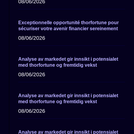
08/06/2026
Exceptionnelle opportunité thorfortune pour
sécuriser votre avenir financier sereinement
08/06/2026
Analyse av markedet gir innsikt i potensialet
med thorfortune og fremtidig vekst
08/06/2026
Analyse av markedet gir innsikt i potensialet
med thorfortune og fremtidig vekst
08/06/2026
Analyse av markedet gir innsikt i potensialet