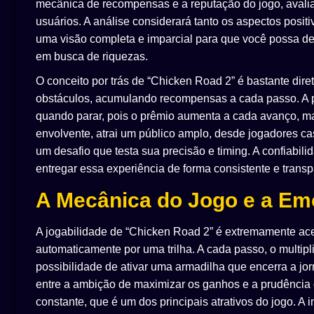
mecânica de recompensas e a reputação do jogo, avalian
usuários. A análise considerará tanto os aspectos posit
uma visão completa e imparcial para que você possa de
em busca de riquezas.
O conceito por trás de “Chicken Road 2” é bastante dir
obstáculos, acumulando recompensas a cada passo. A p
quando parar, pois o prêmio aumenta a cada avanço, m
envolvente, atrai um público amplo, desde jogadores c
um desafio que testa sua precisão e timing. A confiabil
entregar essa experiência de forma consistente e transp
A Mecânica do Jogo e a Em
A jogabilidade de “Chicken Road 2” é extremamente ace
automaticamente por uma trilha. A cada passo, o mult
possibilidade de ativar uma armadilha que encerra a jor
entre a ambição de maximizar os ganhos e a prudência d
constante, que é um dos principais atrativos do jogo. A in