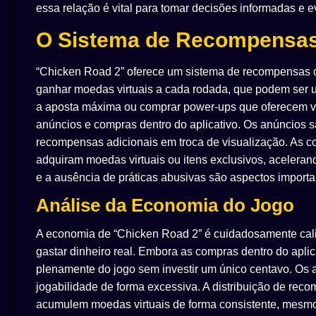
essa relação é vital para tomar decisões informadas e e
O Sistema de Recompensas
“Chicken Road 2” oferece um sistema de recompensas q
ganhar moedas virtuais a cada rodada, que podem ser 
a aposta máxima ou comprar power-ups que oferecem va
anúncios e compras dentro do aplicativo. Os anúncios 
recompensas adicionais em troca de visualização. As c
adquiram moedas virtuais ou itens exclusivos, aceleran
e a ausência de práticas abusivas são aspectos importa
Análise da Economia do Jogo
A economia de “Chicken Road 2” é cuidadosamente cali
gastar dinheiro real. Embora as compras dentro do aplic
plenamente do jogo sem investir um único centavo. Os 
jogabilidade de forma excessiva. A distribuição de reco
acumulem moedas virtuais de forma consistente, mesm