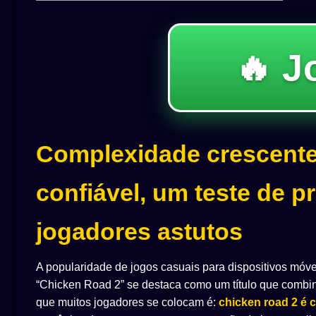
🔥 J
Complexidade crescente
confiável, um teste de p
jogadores astutos
A popularidade de jogos casuais para dispositivos móv
“Chicken Road 2” se destaca como um título que combina
que muitos jogadores se colocam é:
chicken road 2 é c