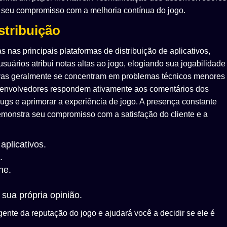
 seu compromisso com a melhoria contínua do jogo.
stribuição
 nas principais plataformas de distribuição de aplicativos,
suários atribui notas altas ao jogo, elogiando sua jogabilidade
ativas geralmente se concentram em problemas técnicos menores
esenvolvedores respondem ativamente aos comentários dos
bugs e aprimorar a experiência de jogo. A presença constante
emonstra seu compromisso com a satisfação do cliente e a
aplicativos.
.
ne.
sua própria opinião.
nte da reputação do jogo e ajudará você a decidir se ele é