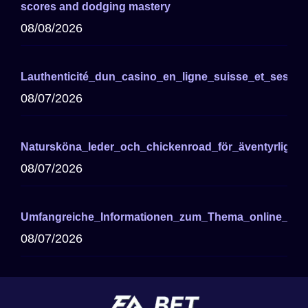
scores and dodging mastery
08/08/2026
Lauthenticité_dun_casino_en_ligne_suisse_et_ses_a
08/07/2026
Natursköna_leder_och_chickenroad_för_äventyrliga_cy
08/07/2026
Umfangreiche_Informationen_zum_Thema_online_cas
08/07/2026