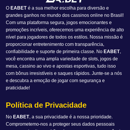
O
EABET
é a sua melhor escolha para diversão e
grandes ganhos no mundo dos cassinos online no Brasil!
Com uma plataforma segura, jogos emocionantes e
promoções incríveis, oferecemos uma experiência de alto
nível para jogadores de todos os estilos. Nossa missão é
proporcionar entretenimento com transparência,
confiabilidade e suporte de primeira classe. No
EABET
,
você encontra uma ampla variedade de slots, jogos de
mesa, cassino ao vivo e apostas esportivas, tudo isso
com bônus irresistíveis e saques rápidos. Junte-se a nós
e descubra a emoção de jogar com segurança e
praticidade!
Política de Privacidade
No
EABET
, a sua privacidade é a nossa prioridade.
Comprometemo-nos a proteger seus dados pessoais