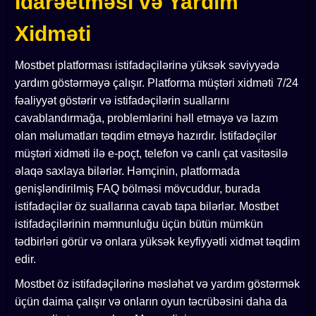
İdarəetməsi və Yardım
Xidməti
Mostbet platforması istifadəçilərinə yüksək səviyyədə
yardım göstərməyə çalışır. Platforma müştəri xidməti 7/24
fəaliyyət göstərir və istifadəçilərin suallarını
cavablandırmağa, problemlərini həll etməyə və lazım
olan məlumatları təqdim etməyə hazırdır. İstifadəçilər
müştəri xidməti ilə e-poçt, telefon və canlı çat vasitəsilə
əlaqə saxlaya bilərlər. Həmçinin, platformada
genişləndirilmiş FAQ bölməsi mövcuddur, burada
istifadəçilər öz suallarına cavab tapa bilərlər. Mostbet
istifadəçilərinin məmnunluğu üçün bütün mümkün
tədbirləri görür və onlara yüksək keyfiyyətli xidmət təqdim
edir.
Mostbet öz istifadəçilərinə məsləhət və yardım göstərmək
üçün daima çalışır və onların oyun təcrübəsini daha da