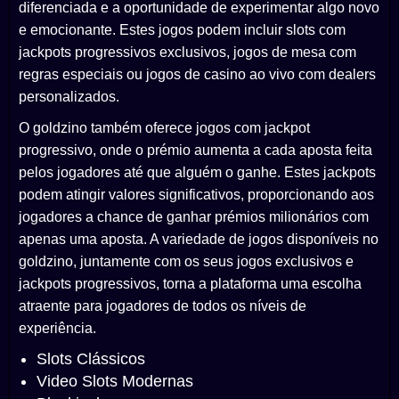
diferenciada e a oportunidade de experimentar algo novo
e emocionante. Estes jogos podem incluir slots com
jackpots progressivos exclusivos, jogos de mesa com
regras especiais ou jogos de casino ao vivo com dealers
personalizados.
O goldzino também oferece jogos com jackpot
progressivo, onde o prémio aumenta a cada aposta feita
pelos jogadores até que alguém o ganhe. Estes jackpots
podem atingir valores significativos, proporcionando aos
jogadores a chance de ganhar prémios milionários com
apenas uma aposta. A variedade de jogos disponíveis no
goldzino, juntamente com os seus jogos exclusivos e
jackpots progressivos, torna a plataforma uma escolha
atraente para jogadores de todos os níveis de
experiência.
Slots Clássicos
Video Slots Modernas