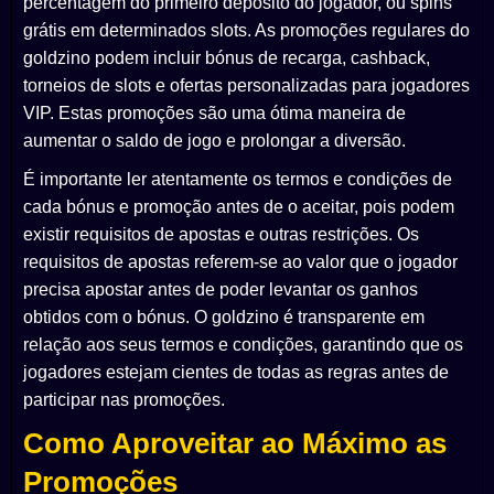
percentagem do primeiro depósito do jogador, ou spins
grátis em determinados slots. As promoções regulares do
goldzino podem incluir bónus de recarga, cashback,
torneios de slots e ofertas personalizadas para jogadores
VIP. Estas promoções são uma ótima maneira de
aumentar o saldo de jogo e prolongar a diversão.
É importante ler atentamente os termos e condições de
cada bónus e promoção antes de o aceitar, pois podem
existir requisitos de apostas e outras restrições. Os
requisitos de apostas referem-se ao valor que o jogador
precisa apostar antes de poder levantar os ganhos
obtidos com o bónus. O goldzino é transparente em
relação aos seus termos e condições, garantindo que os
jogadores estejam cientes de todas as regras antes de
participar nas promoções.
Como Aproveitar ao Máximo as
Promoções