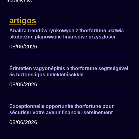
artigos
Analiza trendów rynkowych z thorfortune ułatwia
skuteczne planowanie finansowe przyszłości
08/06/2026
Érintetlen vagyonépítés a thorfortune segítségével
és biztonságos befektetésekkel
08/06/2026
Exceptionnelle opportunité thorfortune pour
sécuriser votre avenir financier sereinement
08/06/2026