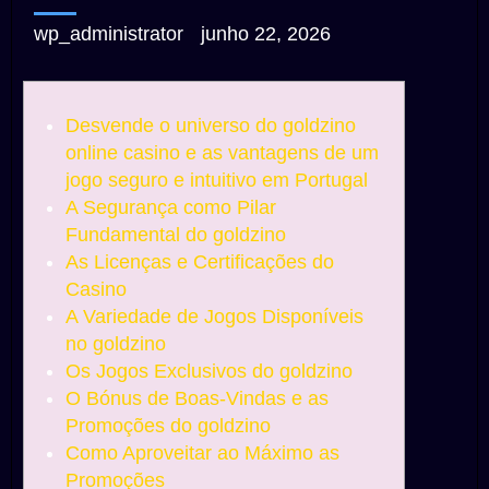
wp_administrator
junho 22, 2026
Desvende o universo do goldzino
online casino e as vantagens de um
jogo seguro e intuitivo em Portugal
A Segurança como Pilar
Fundamental do goldzino
As Licenças e Certificações do
Casino
A Variedade de Jogos Disponíveis
no goldzino
Os Jogos Exclusivos do goldzino
O Bónus de Boas-Vindas e as
Promoções do goldzino
Como Aproveitar ao Máximo as
Promoções