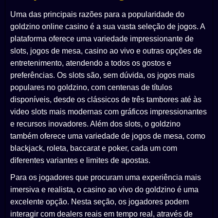
Uma das principais razões para a popularidade do
goldzino online casino é a sua vasta seleção de jogos. A
plataforma oferece uma variedade impressionante de
slots, jogos de mesa, casino ao vivo e outras opções de
entretenimento, atendendo a todos os gostos e
preferências. Os slots são, sem dúvida, os jogos mais
populares no goldzino, com centenas de títulos
disponíveis, desde os clássicos de três tambores até às
video slots mais modernas com gráficos impressionantes
e recursos inovadores. Além dos slots, o goldzino
também oferece uma variedade de jogos de mesa, como
blackjack, roleta, baccarat e poker, cada um com
diferentes variantes e limites de apostas.
Para os jogadores que procuram uma experiência mais
imersiva e realista, o casino ao vivo do goldzino é uma
excelente opção. Nesta seção, os jogadores podem
interagir com dealers reais em tempo real, através de