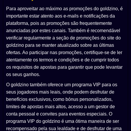
Para aproveitar ao máximo as promoções do goldzino, é
importante estar atento aos e-mails e notificações da
plataforma, pois as promoções são frequentemente
anunciadas por estes canais. Também é recomendável
verificar regularmente a seção de promoções do site do
goldzino para se manter atualizado sobre as últimas
ofertas. Ao participar nas promoções, certifique-se de ler
atentamente os termos e condições e de cumprir todos
os requisitos de apostas para garantir que pode levantar
os seus ganhos.
O goldzino também oferece um programa VIP para os
seus jogadores mais leais, onde podem desfrutar de
benefícios exclusivos, como bónus personalizados,
limites de apostas mais altos, acesso a um gestor de
conta pessoal e convites para eventos especiais. O
programa VIP do goldzino é uma ótima maneira de ser
recompensado pela sua lealdade e de desfrutar de uma