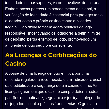
identidade ou passaportes, e comprovativos de morada.
Embora possa parecer um procedimento adicional, a
verificação de identidade é essencial para proteger tanto
o jogador como o próprio casino contra atividades
ilegais. O goldzino também adota políticas de jogo
responsável, incentivando os jogadores a definir limites
de depósito, perda e tempo de jogo, promovendo um
ambiente de jogo seguro e consciente.
As Licenças e Certificações do
Casino
A posse de uma licença de jogo emitida por uma
entidade reguladora reconhecida é um indicador crucial
da credibilidade e segurança de um casino online. As
licenças garantem que o casino cumpre determinados
padrões de qualidade, segurança e justiça, protegendo
os jogadores contra práticas fraudulentas. O goldzino