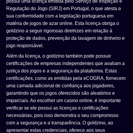
possui uma licença emitida pelo Serviço de Inspeção e
Regulação do Jogo (SIRJ) em Portugal, o que atesta a
sua conformidade com a legislação portuguesa em
matéria de jogos de azar online. Esta licença obriga o
goldzino a seguir rigorosas diretrizes em relação à
proteção de dados, prevenção da lavagem de dinheiro e
jogo responsável.
Além da licença, o goldzino também pode possuir
certificações de empresas independentes que avaliam a
justiça dos jogos e a segurança da plataforma. Estas
certificações, como as emitidas pela eCOGRA, fornecem
uma camada adicional de confiança aos jogadores,
garantindo que os jogos oferecidos são aleatórios e
imparciais. Ao escolher um casino online, é importante
verificar se ele possui as licenças e certificações
necessárias, pois isso demonstra o seu compromisso
com a segurança e a transparência. O goldzino, ao
apresentar estas credenciais, oferece aos seus