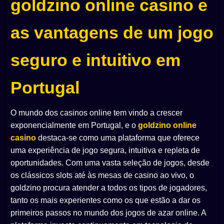
goldzino online casino e
as vantagens de um jogo
seguro e intuitivo em
Portugal
O mundo dos casinos online tem vindo a crescer
exponencialmente em Portugal, e o
goldzino online
casino
destaca-se como uma plataforma que oferece
uma experiência de jogo segura, intuitiva e repleta de
oportunidades. Com uma vasta seleção de jogos, desde
os clássicos slots até às mesas de casino ao vivo, o
goldzino procura atender a todos os tipos de jogadores,
tanto os mais experientes como os que estão a dar os
primeiros passos no mundo dos jogos de azar online. A