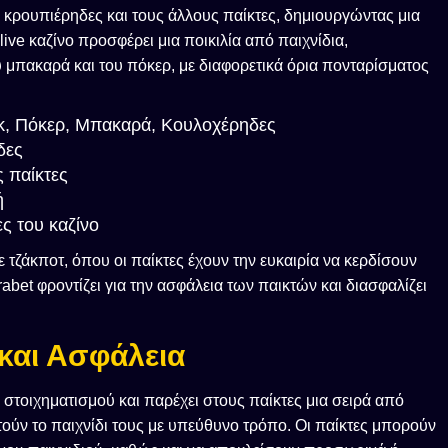
ς κρουπιέρηδες και τους άλλους παίκτες, δημιουργώντας μια
ive καζίνο προσφέρει μια ποικιλία από παιχνίδια,
 μπακαρά και του πόκερ, με διαφορετικά όρια πονταρίσματος
ζακ, Πόκερ, Μπακαρά, Κουλοχέρηδες
δες
ς παίκτες
ή
ς του καζίνο
ε τζάκποτ, όπου οι παίκτες έχουν την ευκαιρία να κερδίσουν
abet φροντίζει για την ασφάλεια των παικτών και διασφαλίζει
και Ασφάλεια
στοιχηματισμού και παρέχει στους παίκτες μια σειρά από
στούν το παιχνίδι τους με υπεύθυνο τρόπο. Οι παίκτες μπορούν