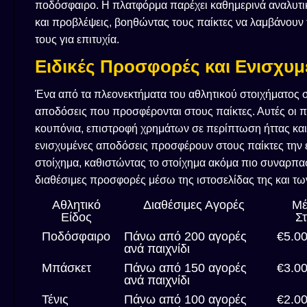
ποδόσφαιρο. Η πλατφόρμα παρέχει καθημερινά αναλυτικέ
και προβλέψεις, βοηθώντας τους παίκτες να λαμβάνουν 
τους για επιτυχία.
Ειδικές Προσφορές και Ενισχυ
Ένα από τα πλεονεκτήματα του αθλητικού στοιχήματος στ
αποδόσεις που προσφέρονται στους παίκτες. Αυτές οι
κουπόνια, επιστροφή χρημάτων σε περίπτωση ήττας και 
ενισχυμένες αποδόσεις προσφέρουν στους παίκτες την ε
στοίχημα, καθιστώντας το στοίχημα ακόμα πιο συναρπαστ
διαθέσιμες προσφορές μέσω της ιστοσελίδας της και των
Αθλητικό
Διαθέσιμες Αγορές
Μέ
Είδος
Σ
Ποδόσφαιρο
Πάνω από 200 αγορές
€5.0
ανά παιχνίδι
Μπάσκετ
Πάνω από 150 αγορές
€3.0
ανά παιχνίδι
Τένις
Πάνω από 100 αγορές
€2.0