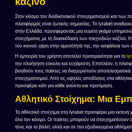
καζίνο
Στον κόσμο του διαδικτυακού στοιχηματισμού και των πα
πλατφόρμας είναι ζωτικής σημασίας. Το lyrabet αναδεικν
στην Ελλάδα, προσφέροντας μια ευρεία γκάμα υπηρεσιών
στοιχήματος με τη διασκέδαση των παιχνιδιών καζίνο. Η
του κοινού χάρη στην αμεσότητά της, την ασφάλεια των
Η εμπειρία του χρήστη αποτελεί προτεραιότητα για το
ly
την πλοήγηση εύκολη και ευχάριστη. Επιπλέον, η πλατφό
βοηθούν τους παίκτες να διαχειριστούν αποτελεσματικά 
στοιχηματισμού. Από τις υψηλές αποδόσεις στα αθλητικά 
προσφέρει κάτι για κάθε γούστο και προτίμηση.
Αθλητικό Στοίχημα: Μια Εμ
Το αθλητικό στοίχημα στο lyrabet προσφέρει μια εκτεν
όλο τον κόσμο. Οι παίκτες μπορούν να στοιχηματίσουν
τένις και το βόλεϊ, αλλά και σε πιο εξειδικευμένα αθλήμ