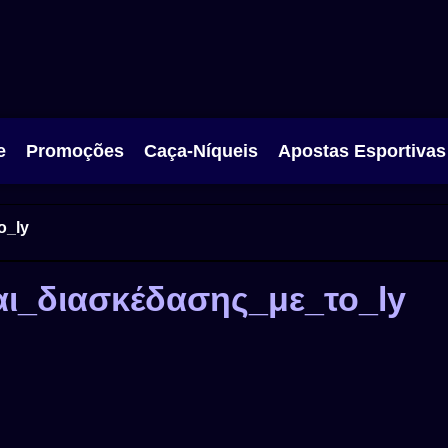
e
Promoções
Caça-Níqueis
Apostas Esportivas
ο_ly
ι_διασκέδασης_με_το_ly