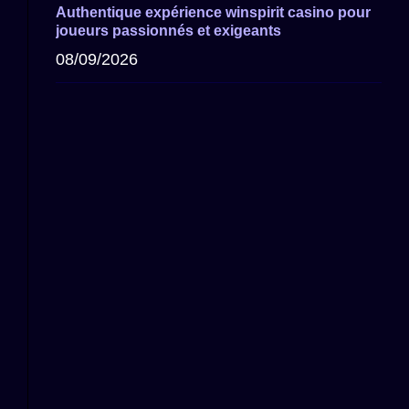
Authentique expérience winspirit casino pour
joueurs passionnés et exigeants
08/09/2026