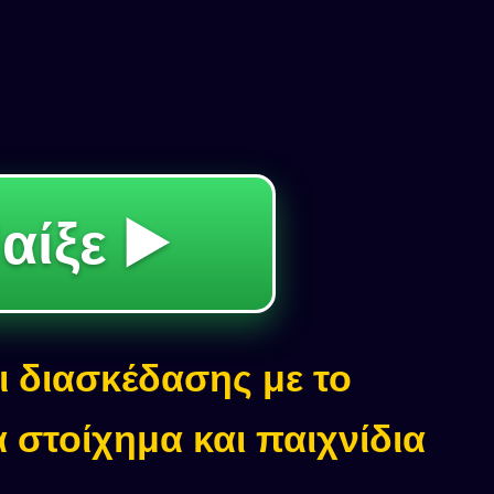
αίξε ▶️
ι διασκέδασης με το
α στοίχημα και παιχνίδια