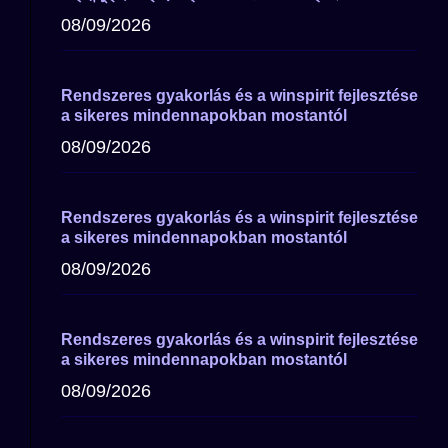
08/09/2026
Rendszeres gyakorlás és a winspirit fejlesztése
a sikeres mindennapokban mostantól
08/09/2026
Rendszeres gyakorlás és a winspirit fejlesztése
a sikeres mindennapokban mostantól
08/09/2026
Rendszeres gyakorlás és a winspirit fejlesztése
a sikeres mindennapokban mostantól
08/09/2026