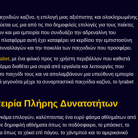
ιχνιδιών καζίνο, η επιλογή μιας αξιόπιστης και ολοκληρωμένης
ύεται ως μια από τις πιο δημοφιλείς επιλογές για τους παίκτες
 και μια εμπειρία που συνδυάζει την αδρεναλίνη του
 πλατφόρμα αυτή έχει καταφέρει να κερδίσει την εμπιστοσύνη
 συναλλαγών και την ποικιλία των παιχνιδιών που προσφέρει.
rabet
, με ένα φιλικό προς το χρήστη περιβάλλον που καθιστά
ρμα διαθέτει μια σειρά από εργαλεία και λειτουργίες που
το παιχνίδι τους και να απολαμβάνουν μια υπεύθυνη εμπειρία
γεγονότα μέχρι τα συναρπαστικά παιχνίδια καζίνο, το lyrabet
πειρία Πλήρης Δυνατοτήτων
ή γκάμα επιλογών, καλύπτοντας ένα ευρύ φάσμα αθλημάτων από
 σε δημοφιλή αθλήματα όπως το ποδόσφαιρο, το μπάσκετ, το
ατα όπως το χόκεϊ επί πάγου, το χάντμπολ και το αμερικανικό