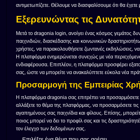
αντιμετωπίζετε. Θέλουμε να διασφαλίσουμε ότι θα έχετε
Εξερευνώντας τις Δυνατότη
Μετά το dragonia login, ανοίγει ένας κόσμος γεμάτος δ
παιχνιδιών, διασκέδασης και κοινωνικών δραστηριοτήτω
χρήστες, να παρακολουθήσετε ζωντανές εκδηλώσεις, να 
Η πλατφόρμα ενημερώνεται συνεχώς με νέα περιεχόμενα κ
ενδιαφέρουσα. Επιπλέον, η πλατφόρμα προσφέρει εξατο
σας, ώστε να μπορείτε να ανακαλύπτετε εύκολα νέα πρ
Προσαρμογή της Εμπειρίας Χρ
Η πλατφόρμα dragonia σας επιτρέπει να προσαρμόσετε τ
αλλάξετε το θέμα της πλατφόρμας, να προσαρμόσετε τις 
αγαπημένους σας παιχνίδια και φίλους. Επίσης, μπορείτ
ποιος μπορεί να δει το προφίλ σας και τις δραστηριότητέ
τον έλεγχο των δεδομένων σας.
Επιλέξτε ένα θέμα που σας αρέσει.