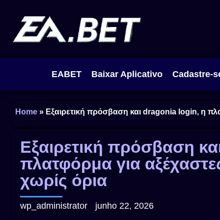
EABET
Baixar Aplicativo
Cadastre-s
Home
»
Εξαιρετική πρόσβαση και dragonia login, η πλ
Εξαιρετική πρόσβαση και 
πλατφόρμα για αξέχαστες
χωρίς όρια
wp_administrator
junho 22, 2026