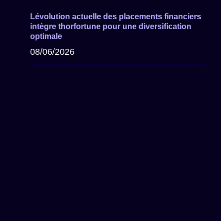
Lévolution actuelle des placements financiers
intègre thorfortune pour une diversification
optimale
08/06/2026