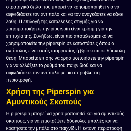
στρατηγικό όπλο που μπορεί να χρησιμοποιηθεί για να
αιφνιδιάσετε τον αντίπαλο και να τον αναγκάσετε να κάνει
λάθη. Η επιλογή της κατάλληλης στιγμής για να
χρησιμοποιήσετε την piperspin είναι κρίσιμη για την
επιτυχία της. Συνήθως, είναι πιο αποτελεσματικό να
χρησιμοποιείτε την piperspin σε καταστάσεις όπου ο
αντίπαλος είναι εκτός ισορροπίας ή βρίσκεται σε δύσκολη
θέση. Μπορείτε επίσης να χρησιμοποιήσετε την piperspin
για να αλλάξετε το ρυθμό του παιχνιδιού και να
αιφνιδιάσετε τον αντίπαλο με μια απρόβλεπτη
περιστροφή.
Χρήση της Piperspin για
Αμυντικούς Σκοπούς
Η piperspin μπορεί να χρησιμοποιηθεί και για αμυντικούς
σκοπούς, για να επιστρέψετε δύσκολες μπαλιές και να
κρατήσετε την μπάλα στο παιχνίδι. Η έντονη περιστροφή