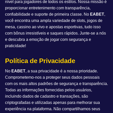
nível para jogadores de todos os estilos. Nossa missão é
proporcionar entretenimento com transparência,
confiabilidade e suporte de primeira classe. No
EABET
,
você encontra uma ampla variedade de slots, jogos de
mesa, cassino ao vivo e apostas esportivas, tudo isso
com bônus irresistíveis e saques rápidos. Junte-se a nós
e descubra a emoção de jogar com segurança e
praticidade!
Política de Privacidade
No
EABET
, a sua privacidade é a nossa prioridade.
Comprometemo-nos a proteger seus dados pessoais
com os mais altos padrões de segurança e transparência.
Todas as informações fornecidas pelos usuários,
incluindo dados de cadastro e transações, são
criptografadas e utilizadas apenas para melhorar sua
experiência na plataforma. Não compartilhamos seus