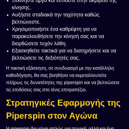
Ξεκινήστε αργά και εστιάστε στην ακρίβεια της
κίνησης.
Αυξήστε σταδιακά την ταχύτητα καθώς
βελτιώνεστε.
Χρησιμοποιήστε ένα καθρέφτη για να
παρακολουθήσετε την κίνησή σας και να
διορθώσετε τυχόν λάθη.
Εξασκηθείτε τακτικά για να διατηρήσετε και να
βελτιώσετε τις δεξιότητές σας.
Η τακτική εξάσκηση, σε συνδυασμό με την κατάλληλη
καθοδήγηση, θα σας βοηθήσει να εκμεταλλευτείτε
πλήρως τις δυνατότητες της piperspin και να βελτιώσετε
τις επιδόσεις σας στο τένις επιτραπέζιο.
Στρατηγικές Εφαρμογής της
Piperspin στον Αγώνα
Η piperspin δεν είναι απλώς μια τεχνική, αλλά και ένα