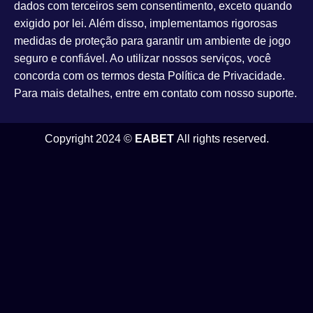
dados com terceiros sem consentimento, exceto quando
exigido por lei. Além disso, implementamos rigorosas
medidas de proteção para garantir um ambiente de jogo
seguro e confiável. Ao utilizar nossos serviços, você
concorda com os termos desta Política de Privacidade.
Para mais detalhes, entre em contato com nosso suporte.
Copyright 2024 ©
EABET
All rights reserved.