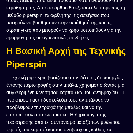
στους παίκτες που είναι πρόθυμοι να επενδύσουν στην
εκμάθησή της. Αυτό το άρθρο θα εξετάσει λεπτομερώς τη
μέθοδο piperspin, τα οφέλη της, τις ασκήσεις που
μπορούν να βοηθήσουν στην εκμάθησή της και τις
στρατηγικές που μπορούν να χρησιμοποιηθούν για την
εφαρμογή της σε αγωνιστικές συνθήκες.
Η Βασική Αρχή της Τεχνικής
Piperspin
Η τεχνική piperspin βασίζεται στην ιδέα της δημιουργίας
έντονης περιστροφής στην μπάλα, χρησιμοποιώντας μια
συγκεκριμένη κίνηση του καρπού και του αντιβραχίου. Η
περιστροφή αυτή δυσκολεύει τους αντιπάλους να
προβλέψουν την τροχιά της μπάλας και να την
επιστρέψουν αποτελεσματικά. Η δημιουργία της
περιστροφής απαιτεί συντονισμό μεταξύ των μυών του
χεριού, του καρπού και του αντιβραχίου, καθώς και