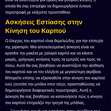
οποία θα σας επιτρέψει να δημιουργήσετε έντονη
περιστροφή με ελάχιστη προσπάθεια.
Ασκήσεις Εστίασης στην
Κίνηση του Καρπού
Ο έλεγχος του καρπού είναι θεμελιώδης για την επιτυχία
της piperspin. Μια αποτελεσματική άσκηση είναι να
κρατάτε την ρακέτα με χαλαρό καρπό και να κάνετε
μικρές, γρήγορες κινήσεις προς τα εμπρός και προς τα
πίσω. Αυτό θα σας βοηθήσει να αναπτύξετε την αίσθηση
του καρπού και να τον ελέγξετε με μεγαλύτερη ακρίβεια.
Μπορείτε επίσης να εξασκηθείτε στην κίνηση του καρπού
ενώ χτυπάτε την μπάλα στον τοίχο, προσπαθώντας να
δημιουργήσετε διαφορετικές περιστροφές. Αυτή η
άσκηση θα σας βοηθήσει να κατανοήσετε πώς η κίνηση
του καρπού επηρεάζει την τροχιά της μπάλας.