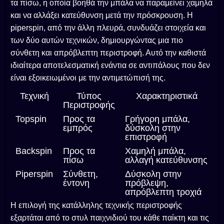
τα πίσω, η οποία βοηθά την μπάλα να παραμείνει χαμηλά
και να αλλάξει κατεύθυνση μετά την πρόσκρουση. Η
piperspin, από την άλλη πλευρά, συνδυάζει στοιχεία και
των δύο αυτών τεχνικών, δημιουργώντας μια πιο
σύνθετη και απρόβλεπτη περιστροφή. Αυτό την καθιστά
ιδιαίτερα αποτελεσματική ενάντια σε αντιπάλους που δεν
είναι εξοικειωμένοι με την αντιμετώπισή της.
Τεχνική
Τύπος
Χαρακτηριστικά
Περιστροφής
Topspin
Προς τα
Γρήγορη μπάλα,
εμπρός
δύσκολη στην
επιστροφή
Backspin
Προς τα
Χαμηλή μπάλα,
πίσω
αλλαγή κατεύθυνσης
Piperspin
Σύνθετη,
Δύσκολη στην
έντονη
πρόβλεψη,
απρόβλεπτη τροχιά
Η επιλογή της κατάλληλης τεχνικής περιστροφής
εξαρτάται από το στυλ παιχνιδιού του κάθε παίκτη και τις