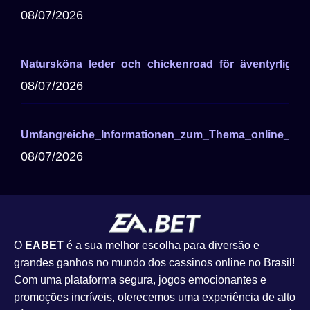
08/07/2026
Natursköna_leder_och_chickenroad_för_äventyrliga_cy
08/07/2026
Umfangreiche_Informationen_zum_Thema_online_cas
08/07/2026
O
EABET
é a sua melhor escolha para diversão e
grandes ganhos no mundo dos cassinos online no Brasil!
Com uma plataforma segura, jogos emocionantes e
promoções incríveis, oferecemos uma experiência de alto