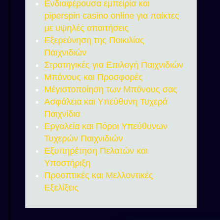
Ενδιαφέρουσα εμπειρία και
piperspin casino online για παίκτες
με υψηλές απαιτήσεις
Εξερεύνηση της Ποικιλίας
Παιχνιδιών
Στρατηγικές για Επιλογή Παιχνιδιών
Μπόνους και Προσφορές
Μέγιστοποίηση των Μπόνους σας
Ασφάλεια και Υπεύθυνη Τυχερά
Παιχνίδια
Εργαλεία και Πόροι Υπεύθυνων
Τυχερών Παιχνιδιών
Εξυπηρέτηση Πελατών και
Υποστήριξη
Προοπτικές και Μελλοντικές
Εξελίξεις