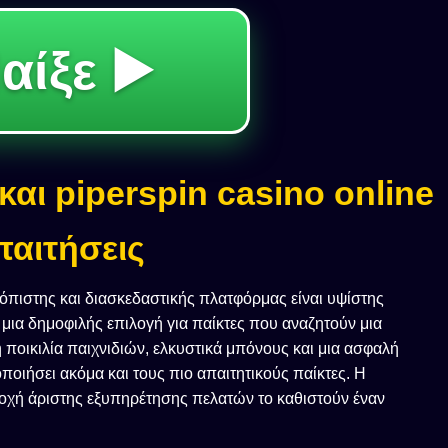
αίξε ▶️
αι piperspin casino online
παιτήσεις
ιόπιστης και διασκεδαστικής πλατφόρμας είναι υψίστης
 μια δημοφιλής επιλογή για παίκτες που αναζητούν μια
 ποικιλία παιχνιδιών, ελκυστικά μπόνους και μια ασφαλή
οποιήσει ακόμα και τους πιο απαιτητικούς παίκτες. Η
οχή άριστης εξυπηρέτησης πελατών το καθιστούν έναν