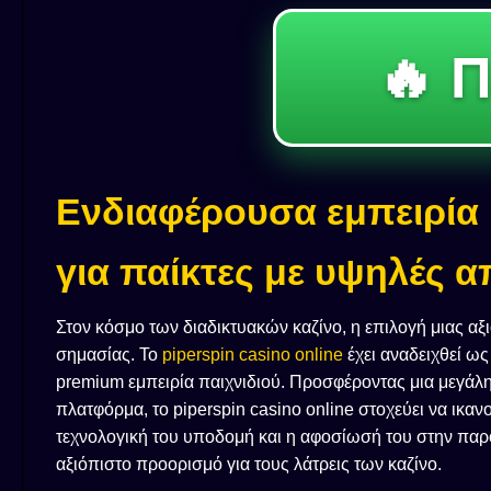
🔥 Π
Ενδιαφέρουσα εμπειρία κ
για παίκτες με υψηλές α
Στον κόσμο των διαδικτυακών καζίνο, η επιλογή μιας αξ
σημασίας. Το
piperspin casino online
έχει αναδειχθεί ως
premium εμπειρία παιχνιδιού. Προσφέροντας μια μεγάλη
πλατφόρμα, το piperspin casino online στοχεύει να ικαν
τεχνολογική του υποδομή και η αφοσίωσή του στην παρ
αξιόπιστο προορισμό για τους λάτρεις των καζίνο.