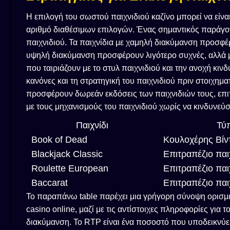
Η επιλογή του σωστού παιχνιδιού καζίνο μπορεί να είνα
αριθμό διαθέσιμων επιλογών. Ένας σημαντικός παράγον
παιχνιδιού. Τα παιχνίδια με χαμηλή διακύμανση προσφέρ
υψηλή διακύμανση προσφέρουν λιγότερο συχνές, αλλά με
που ταιριάζουν με το στυλ παιχνιδιού και την ανοχή κιν
κανόνες και τη στρατηγική του παιχνιδιού πριν στοιχημ
προσφέρουν δωρεάν εκδόσεις των παιχνιδιών τους, επι
με τους μηχανισμούς του παιχνιδιού χωρίς να κινδυνεύ
Παιχνίδι
Τύ
Book of Dead
Κουλοχέρης Βίν
Blackjack Classic
Επιτραπέζιο παι
Roulette European
Επιτραπέζιο παι
Baccarat
Επιτραπέζιο παι
Το παραπάνω table παρέχει μια γρήγορη σύνοψη ορισμέ
casino online, μαζί με τις αντίστοιχες πληροφορίες για
διακύμανση. Το RTP είναι ένα ποσοστό που υποδεικνύε