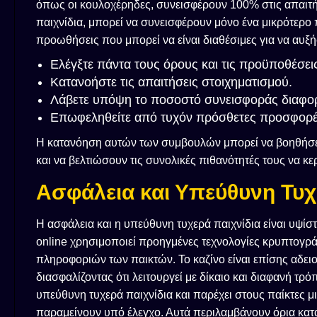
όπως οι κουλοχέρηδες, συνεισφέρουν 100% στις απαιτή
παιχνίδια, μπορεί να συνεισφέρουν μόνο ένα μικρότερο 
προωθήσεις που μπορεί να είναι διαθέσιμες για να αυξή
Ελέγξτε πάντα τους όρους και τις προϋποθέσει
Κατανοήστε τις απαιτήσεις στοιχηματισμού.
Λάβετε υπόψη το ποσοστό συνεισφοράς διαφορ
Επωφεληθείτε από τυχόν πρόσθετες προσφορέ
Η κατανόηση αυτών των συμβουλών μπορεί να βοηθήσει 
και να βελτιώσουν τις συνολικές πιθανότητές τους να κε
Ασφάλεια και Υπεύθυνη Τυχ
Η ασφάλεια και η υπεύθυνη τυχερά παιχνίδια είναι υψίστ
online χρησιμοποιεί προηγμένες τεχνολογίες κρυπτογ
πληροφοριών των παικτών. Το καζίνο είναι επίσης αδει
διασφαλίζοντας ότι λειτουργεί με δίκαιο και διαφανή τρό
υπεύθυνη τυχερά παιχνίδια και παρέχει στους παίκτες μ
παραμείνουν υπό έλεγχο. Αυτά περιλαμβάνουν όρια κατ