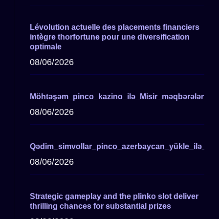
Lévolution actuelle des placements financiers
intègre thorfortune pour une diversification
optimale
08/06/2026
Möhtəşəm_pinco_kazino_ilə_Misir_məqbərələrind
08/06/2026
Qədim_simvollar_pinco_azerbaycan_yükle_ilə_oya
08/06/2026
Strategic gameplay and the plinko slot deliver
thrilling chances for substantial prizes