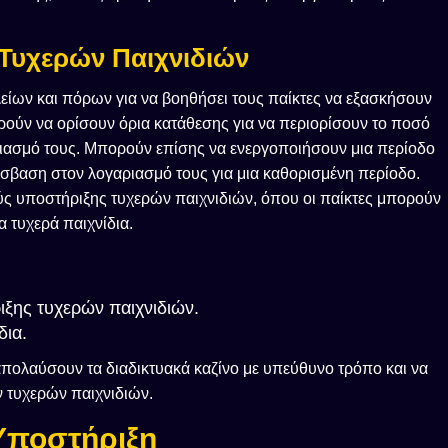
 Τυχερών Παιχνιδιών
αλείων και πόρων για να βοηθήσει τους παίκτες να εξασκήσουν
ορούν να ορίσουν όρια κατάθεσης για να περιορίσουν το ποσό
ασμό τους. Μπορούν επίσης να ενεργοποιήσουν μια περίοδο
όσβαση στον λογαριασμό τους για μια καθορισμένη περίοδο.
ύς υποστήριξης τυχερών παιχνιδιών, όπου οι παίκτες μπορούν
 τυχερά παιχνίδια.
ξης τυχερών παιχνιδιών.
δια.
απολαύσουν τα διαδικτυακά καζίνο με υπεύθυνο τρόπο και να
 τυχερών παιχνιδιών.
Υποστήριξη