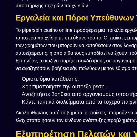
υποστήριξης τυχερών παιχνιδιών.
Εργαλεία και Πόροι Υπεύθυνων
Το piperspin casino online προσφέρει μια ποικιλία εργ
τα τυχερά παιχνίδια με υπεύθυνο τρόπο. Οι παίκτες μπ
των χρημάτων που μπορούν να καταθέσουν στον λογαρι
αυτοεξαίρεσης, η οποία θα τους εμποδίσει να έχουν πρ
Επιπλέον, το καζίνο παρέχει συνδέσμους σε οργανισμο
να αναζητήσουν βοήθεια εάν παλεύουν με τον εθισμό στα
Ορίστε όρια κατάθεσης.
Χρησιμοποιήστε την αυτοεξαίρεση.
Αναζητήστε βοήθεια από οργανισμούς υποστήρι
Κάντε τακτικά διαλείμματα από τα τυχερά παιχνί
Ακολουθώντας αυτά τα βήματα, οι παίκτες μπορούν να 
ελαχιστοποιήσουν τον κίνδυνο ανάπτυξης προβλημάτων
Εξυπηρέτηση Πελατών και 