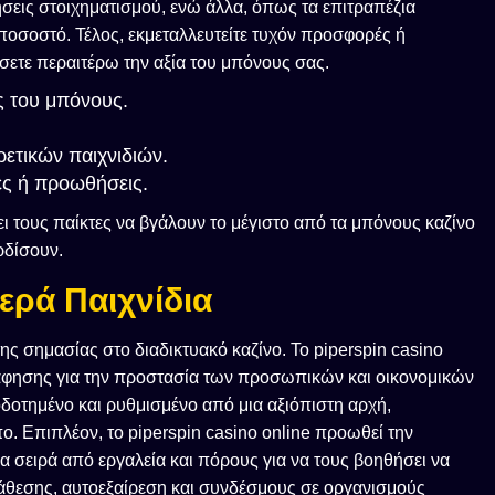
σεις στοιχηματισμού, ενώ άλλα, όπως τα επιτραπέζια
ποσοστό. Τέλος, εκμεταλλευτείτε τυχόν προσφορές ή
σετε περαιτέρω την αξία του μπόνους σας.
ς του μπόνους.
ετικών παιχνιδιών.
ς ή προωθήσεις.
τους παίκτες να βγάλουν το μέγιστο από τα μπόνους καζίνο
ρδίσουν.
ερά Παιχνίδια
ης σημασίας στο διαδικτυακό καζίνο. Το piperspin casino
ράφησης για την προστασία των προσωπικών και οικονομικών
οδοτημένο και ρυθμισμένο από μια αξιόπιστη αρχή,
πο. Επιπλέον, το piperspin casino online προωθεί την
ια σειρά από εργαλεία και πόρους για να τους βοηθήσει να
άθεσης, αυτοεξαίρεση και συνδέσμους σε οργανισμούς