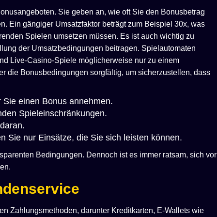
Bonusangeboten. Sie geben an, wie oft Sie den Bonusbetrag
 Ein gängiger Umsatzfaktor beträgt zum Beispiel 30x, was
erenden Spielen umsetzen müssen. Es ist auch wichtig zu
füllung der Umsatzbedingungen beitragen. Spielautomaten
und Live-Casino-Spiele möglicherweise nur zu einem
er die Bonusbedingungen sorgfältig, um sicherzustellen, dass
r Sie einen Bonus annehmen.
enden Spieleinschränkungen.
 daran.
Sie nur Einsätze, die Sie sich leisten können.
nsparenten Bedingungen. Dennoch ist es immer ratsam, sich vor
ren.
denservice
en Zahlungsmethoden, darunter Kreditkarten, E-Wallets wie