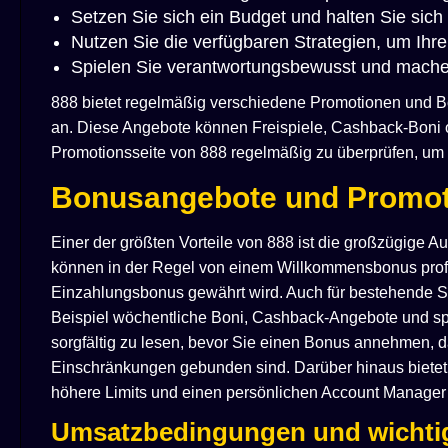
Setzen Sie sich ein Budget und halten Sie sich
Nutzen Sie die verfügbaren Strategien, um Ih
Spielen Sie verantwortungsbewusst und machen 
888 bietet regelmäßig verschiedene Promotionen und B
an. Diese Angebote können Freispiele, Cashback-Boni od
Promotionsseite von 888 regelmäßig zu überprüfen, um
Bonusangebote und Promot
Einer der größten Vorteile von 888 ist die großzügige
können in der Regel von einem Willkommensbonus profit
Einzahlungsbonus gewährt wird. Auch für bestehende Sp
Beispiel wöchentliche Boni, Cashback-Angebote und spe
sorgfältig zu lesen, bevor Sie einen Bonus annehmen,
Einschränkungen gebunden sind. Darüber hinaus bietet 
höhere Limits und einen persönlichen Account Manager
Umsatzbedingungen und wichti