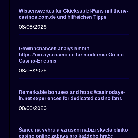
Wissenswertes für Glücksspiel-Fans mit thenv-
casinos.com.de und hilfreichen Tipps
08/08/2026
Gewinnchancen analysiert mit
https://ninlayscasino.de für modernes Online-
Casino-Erlebnis
08/08/2026
Remarkable bonuses and https://casinodays-
in.net experiences for dedicated casino fans
08/08/2026
Šance na výhru a vzrušení nabízí skvělá plinko
casino online zábava pro každého hráče