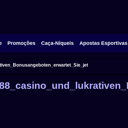
e
Promoções
Caça-Níqueis
Apostas Esportivas
tiven_Bonusangeboten_erwartet_Sie_jet
888_casino_und_lukrativen_