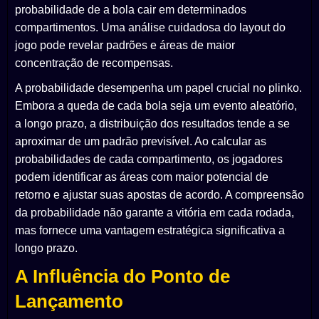
probabilidade de a bola cair em determinados
compartimentos. Uma análise cuidadosa do layout do
jogo pode revelar padrões e áreas de maior
concentração de recompensas.
A probabilidade desempenha um papel crucial no plinko.
Embora a queda de cada bola seja um evento aleatório,
a longo prazo, a distribuição dos resultados tende a se
aproximar de um padrão previsível. Ao calcular as
probabilidades de cada compartimento, os jogadores
podem identificar as áreas com maior potencial de
retorno e ajustar suas apostas de acordo. A compreensão
da probabilidade não garante a vitória em cada rodada,
mas fornece uma vantagem estratégica significativa a
longo prazo.
A Influência do Ponto de
Lançamento