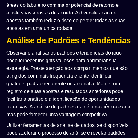
áreas do tabuleiro com maior potencial de retorno e
ajuste suas apostas de acordo. A diversificação de
apostas também reduz o risco de perder todas as suas
apostas em uma única rodada.
Análise de Padrões e Tendências
Observar e analisar os padrões e tendências do jogo
pode fornecer insights valiosos para aprimorar sua
estratégia. Preste atenção aos compartimentos que são
atingidos com mais frequência e tente identificar
qualquer padrão recorrente ou anomalia. Manter um
registro de suas apostas e resultados anteriores pode
facilitar a análise e a identificação de oportunidades
lucrativas. A análise de padrões não é uma ciência exata,
mas pode fornecer uma vantagem competitiva.
Utilizar ferramentas de análise de dados, se disponíveis,
pode acelerar o processo de análise e revelar padrões