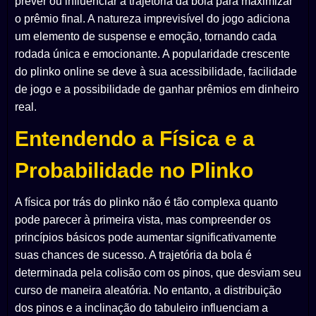
prever ou influenciar a trajetória da bola para maximizar
o prêmio final. A natureza imprevisível do jogo adiciona
um elemento de suspense e emoção, tornando cada
rodada única e emocionante. A popularidade crescente
do plinko online se deve à sua acessibilidade, facilidade
de jogo e a possibilidade de ganhar prêmios em dinheiro
real.
Entendendo a Física e a
Probabilidade no Plinko
A física por trás do plinko não é tão complexa quanto
pode parecer à primeira vista, mas compreender os
princípios básicos pode aumentar significativamente
suas chances de sucesso. A trajetória da bola é
determinada pela colisão com os pinos, que desviam seu
curso de maneira aleatória. No entanto, a distribuição
dos pinos e a inclinação do tabuleiro influenciam a