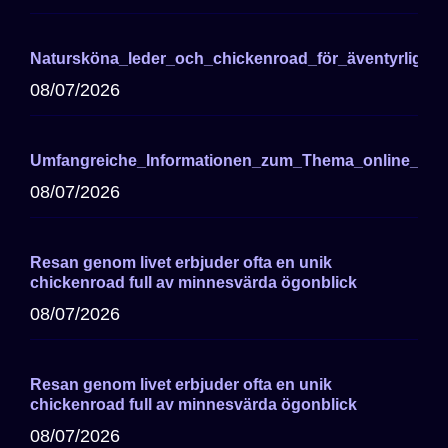
Natursköna_leder_och_chickenroad_för_äventyrliga_cy
08/07/2026
Umfangreiche_Informationen_zum_Thema_online_cas
08/07/2026
Resan genom livet erbjuder ofta en unik
chickenroad full av minnesvärda ögonblick
08/07/2026
Resan genom livet erbjuder ofta en unik
chickenroad full av minnesvärda ögonblick
08/07/2026