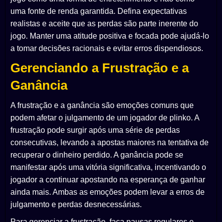
uma fonte de renda garantida. Defina expectativas
realistas e aceite que as perdas são parte inerente do
jogo. Manter uma atitude positiva e focada pode ajudá-lo
a tomar decisões racionais e evitar erros dispendiosos.
Gerenciando a Frustração e a
Ganância
A frustração e a ganância são emoções comuns que
podem afetar o julgamento de um jogador de plinko. A
frustração pode surgir após uma série de perdas
consecutivas, levando a apostas maiores na tentativa de
recuperar o dinheiro perdido. A ganância pode se
manifestar após uma vitória significativa, incentivando o
jogador a continuar apostando na esperança de ganhar
ainda mais. Ambas as emoções podem levar a erros de
julgamento e perdas desnecessárias.
Para gerenciar a frustração, faça pausas regulares e