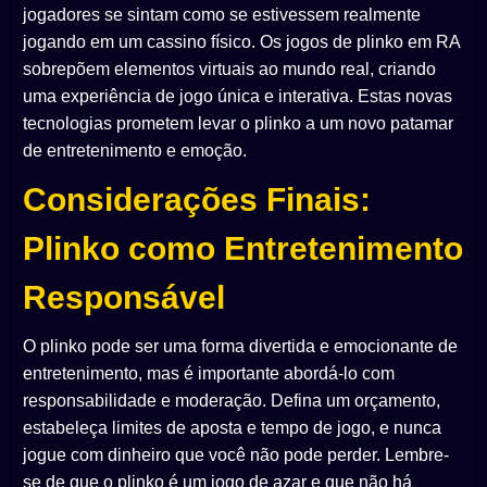
jogadores se sintam como se estivessem realmente
jogando em um cassino físico. Os jogos de plinko em RA
sobrepõem elementos virtuais ao mundo real, criando
uma experiência de jogo única e interativa. Estas novas
tecnologias prometem levar o plinko a um novo patamar
de entretenimento e emoção.
Considerações Finais:
Plinko como Entretenimento
Responsável
O plinko pode ser uma forma divertida e emocionante de
entretenimento, mas é importante abordá-lo com
responsabilidade e moderação. Defina um orçamento,
estabeleça limites de aposta e tempo de jogo, e nunca
jogue com dinheiro que você não pode perder. Lembre-
se de que o plinko é um jogo de azar e que não há