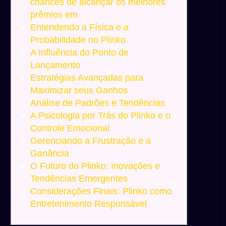
chances de alcançar os melhores
prêmios em
Entendendo a Física e a
Probabilidade no Plinko
A Influência do Ponto de
Lançamento
Estratégias Avançadas para
Maximizar seus Ganhos
Análise de Padrões e Tendências
A Psicologia por Trás do Plinko e o
Controle Emocional
Gerenciando a Frustração e a
Ganância
O Futuro do Plinko: Inovações e
Tendências Emergentes
Considerações Finais: Plinko como
Entretenimento Responsável