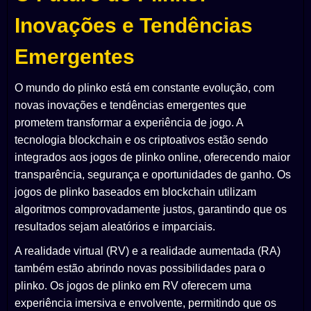
Inovações e Tendências
Emergentes
O mundo do plinko está em constante evolução, com
novas inovações e tendências emergentes que
prometem transformar a experiência de jogo. A
tecnologia blockchain e os criptoativos estão sendo
integrados aos jogos de plinko online, oferecendo maior
transparência, segurança e oportunidades de ganho. Os
jogos de plinko baseados em blockchain utilizam
algoritmos comprovadamente justos, garantindo que os
resultados sejam aleatórios e imparciais.
A realidade virtual (RV) e a realidade aumentada (RA)
também estão abrindo novas possibilidades para o
plinko. Os jogos de plinko em RV oferecem uma
experiência imersiva e envolvente, permitindo que os