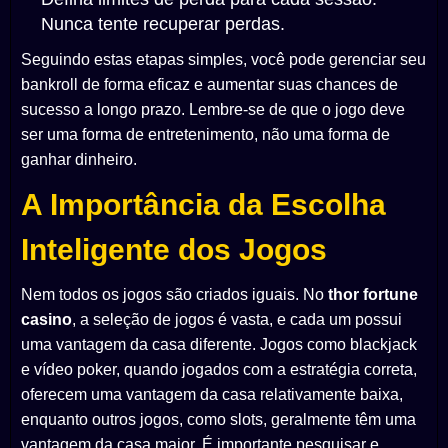
Nunca tente recuperar perdas.
Seguindo estas etapas simples, você pode gerenciar seu
bankroll de forma eficaz e aumentar suas chances de
sucesso a longo prazo. Lembre-se de que o jogo deve
ser uma forma de entretenimento, não uma forma de
ganhar dinheiro.
A Importância da Escolha
Inteligente dos Jogos
Nem todos os jogos são criados iguais. No
thor fortune
casino
, a seleção de jogos é vasta, e cada um possui
uma vantagem da casa diferente. Jogos como blackjack
e vídeo poker, quando jogados com a estratégia correta,
oferecem uma vantagem da casa relativamente baixa,
enquanto outros jogos, como slots, geralmente têm uma
vantagem da casa maior. É importante pesquisar e