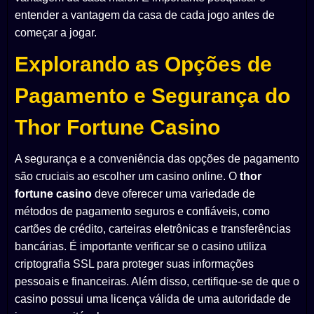
entender a vantagem da casa de cada jogo antes de
começar a jogar.
Explorando as Opções de
Pagamento e Segurança do
Thor Fortune Casino
A segurança e a conveniência das opções de pagamento
são cruciais ao escolher um casino online. O
thor
fortune casino
deve oferecer uma variedade de
métodos de pagamento seguros e confiáveis, como
cartões de crédito, carteiras eletrônicas e transferências
bancárias. É importante verificar se o casino utiliza
criptografia SSL para proteger suas informações
pessoais e financeiras. Além disso, certifique-se de que o
casino possui uma licença válida de uma autoridade de