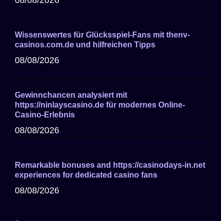
08/08/2026
Wissenswertes für Glücksspiel-Fans mit thenv-
casinos.com.de und hilfreichen Tipps
08/08/2026
Gewinnchancen analysiert mit
https://ninlayscasino.de für modernes Online-
Casino-Erlebnis
08/08/2026
Remarkable bonuses and https://casinodays-in.net
experiences for dedicated casino fans
08/08/2026