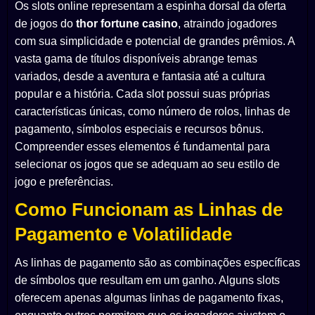
Os slots online representam a espinha dorsal da oferta
de jogos do
thor fortune casino
, atraindo jogadores
com sua simplicidade e potencial de grandes prêmios. A
vasta gama de títulos disponíveis abrange temas
variados, desde a aventura e fantasia até a cultura
popular e a história. Cada slot possui suas próprias
características únicas, como número de rolos, linhas de
pagamento, símbolos especiais e recursos bônus.
Compreender esses elementos é fundamental para
selecionar os jogos que se adequam ao seu estilo de
jogo e preferências.
Como Funcionam as Linhas de
Pagamento e Volatilidade
As linhas de pagamento são as combinações específicas
de símbolos que resultam em um ganho. Alguns slots
oferecem apenas algumas linhas de pagamento fixas,