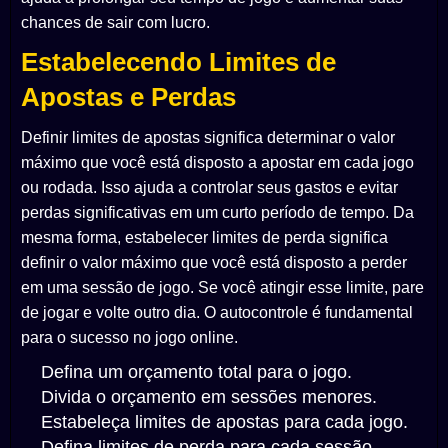
chances de sair com lucro.
Estabelecendo Limites de
Apostas e Perdas
Definir limites de apostas significa determinar o valor
máximo que você está disposto a apostar em cada jogo
ou rodada. Isso ajuda a controlar seus gastos e evitar
perdas significativas em um curto período de tempo. Da
mesma forma, estabelecer limites de perda significa
definir o valor máximo que você está disposto a perder
em uma sessão de jogo. Se você atingir esse limite, pare
de jogar e volte outro dia. O autocontrole é fundamental
para o sucesso no jogo online.
Defina um orçamento total para o jogo.
Divida o orçamento em sessões menores.
Estabeleça limites de apostas para cada jogo.
Defina limites de perda para cada sessão.