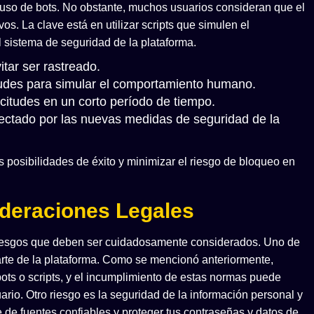
l uso de bots. No obstante, muchos usuarios consideran que el
os. La clave está en utilizar scripts que simulen el
 sistema de seguridad de la plataforma.
itar ser rastreado.
itudes para simular el comportamiento humano.
icitudes en un corto período de tiempo.
etectado por las nuevas medidas de seguridad de la
posibilidades de éxito y minimizar el riesgo de bloqueo en
ideraciones Legales
riesgos que deben ser cuidadosamente considerados. Uno de
parte de la plataforma. Como se mencionó anteriormente,
ots o scripts, y el incumplimiento de estas normas puede
uario. Otro riesgo es la seguridad de la información personal y
re de fuentes confiables y proteger tus contraseñas y datos de