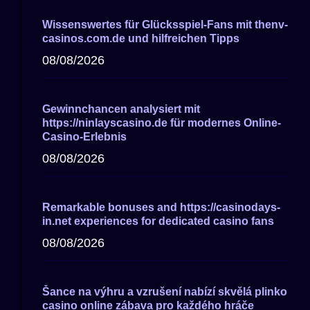
Wissenswertes für Glücksspiel-Fans mit thenv-
casinos.com.de und hilfreichen Tipps
08/08/2026
Gewinnchancen analysiert mit
https://ninlayscasino.de für modernes Online-
Casino-Erlebnis
08/08/2026
Remarkable bonuses and https://casinodays-
in.net experiences for dedicated casino fans
08/08/2026
Šance na výhru a vzrušení nabízí skvělá plinko
casino online zábava pro každého hráče