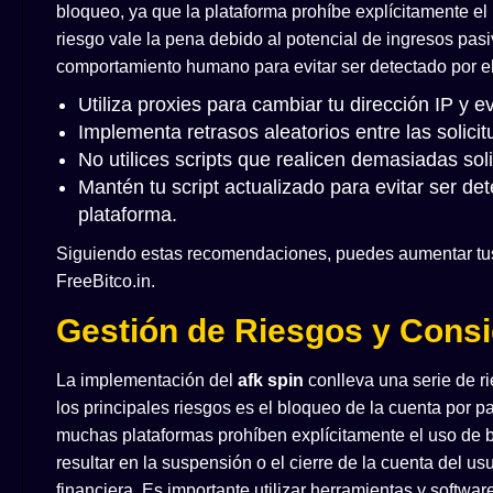
bloqueo, ya que la plataforma prohíbe explícitamente e
riesgo vale la pena debido al potencial de ingresos pasiv
comportamiento humano para evitar ser detectado por el
Utiliza proxies para cambiar tu dirección IP y ev
Implementa retrasos aleatorios entre las solic
No utilices scripts que realicen demasiadas sol
Mantén tu script actualizado para evitar ser d
plataforma.
Siguiendo estas recomendaciones, puedes aumentar tus 
FreeBitco.in.
Gestión de Riesgos y Cons
La implementación del
afk spin
conlleva una serie de 
los principales riesgos es el bloqueo de la cuenta por 
muchas plataformas prohíben explícitamente el uso de b
resultar en la suspensión o el cierre de la cuenta del us
financiera. Es importante utilizar herramientas y softwa