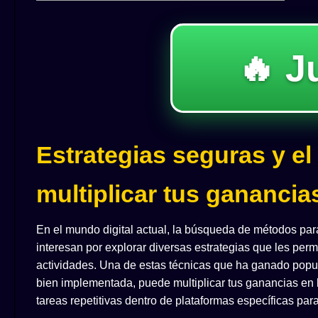
🔥 J
Estrategias seguras y el 
multiplicar tus ganancia
En el mundo digital actual, la búsqueda de métodos par
interesan por explorar diversas estrategias que les perm
actividades. Una de estas técnicas que ha ganado popul
bien implementada, puede multiplicar tus ganancias en l
tareas repetitivas dentro de plataformas específicas pa