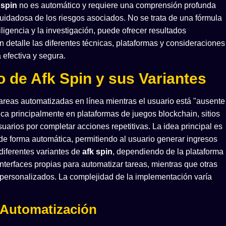
 spin
no es automático y requiere una comprensión profunda
uidadosa de los riesgos asociados. No se trata de una fórmula
ligencia y la investigación, puede ofrecer resultados
 en detalle las diferentes técnicas, plataformas y consideraciones
 efectiva y segura.
de Afk Spin y sus Variantes
r tareas automatizadas en línea mientras el usuario está "ausente
ca principalmente en plataformas de juegos blockchain, sitios
uarios por completar acciones repetitivas. La idea principal es
s de forma automática, permitiendo al usuario generar ingresos
diferentes variantes de
afk spin
, dependiendo de la plataforma
interfaces propias para automatizar tareas, mientras que otras
 personalizados. La complejidad de la implementación varía
 Automatización