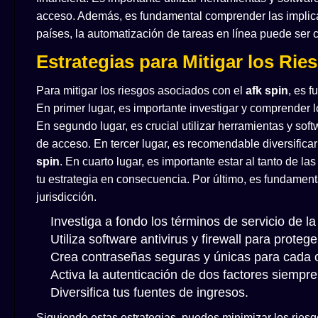
acceso. Además, es fundamental comprender las implic
países, la automatización de tareas en línea puede ser c
Estrategias para Mitigar los Rie
Para mitigar los riesgos asociados con el
afk spin
, es 
En primer lugar, es importante investigar y comprender l
En segundo lugar, es crucial utilizar herramientas y sof
de acceso. En tercer lugar, es recomendable diversifica
spin
. En cuarto lugar, es importante estar al tanto de l
tu estrategia en consecuencia. Por último, es fundamenta
jurisdicción.
Investiga a fondo los términos de servicio de la
Utiliza software antivirus y firewall para protege
Crea contraseñas seguras y únicas para cada 
Activa la autenticación de dos factores siempre
Diversifica tus fuentes de ingresos.
Siguiendo estas estrategias, puedes minimizar los riesg