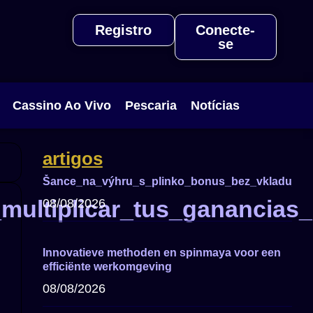
Registro
Conecte-
se
Cassino Ao Vivo
Pescaria
Notícias
artigos
Šance_na_výhru_s_plinko_bonus_bez_vkladu_v_
multiplicar_tus_ganancias_
08/08/2026
Innovatieve methoden en spinmaya voor een
efficiënte werkomgeving
08/08/2026