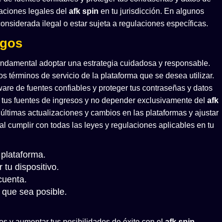
aciones legales del
afk spin
en tu jurisdicción. En algunos
onsiderada ilegal o estar sujeta a regulaciones específicas.
sgos
fundamental adoptar una estrategia cuidadosa y responsable.
os términos de servicio de la plataforma que se desea utilizar.
tware de fuentes confiables y proteger tus contraseñas y datos
r tus fuentes de ingresos y no depender exclusivamente del
afk
as últimas actualizaciones y cambios en las plataformas y ajustar
l cumplir con todas las leyes y regulaciones aplicables en tu
 plataforma.
r tu dispositivo.
cuenta.
 que sea posible.
os y aumentar tus posibilidades de éxito con el
afk spin
.