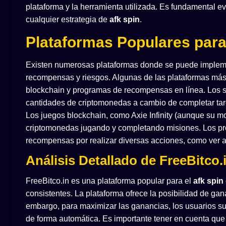
plataforma y la herramienta utilizada. Es fundamental 
cualquier estrategia de
afk spin
.
Plataformas Populares para
Existen numerosas plataformas donde se puede implem
recompensas y riesgos. Algunas de las plataformas más 
blockchain y programas de recompensas en línea. Los si
cantidades de criptomonedas a cambio de completar tare
Los juegos blockchain, como Axie Infinity (aunque su m
criptomonedas jugando y completando misiones. Los pr
recompensas por realizar diversas acciones, como ver 
Análisis Detallado de FreeBitco.
FreeBitco.in es una plataforma popular para el
afk spin
consistentes. La plataforma ofrece la posibilidad de ga
embargo, para maximizar las ganancias, los usuarios sue
de forma automática. Es importante tener en cuenta que 