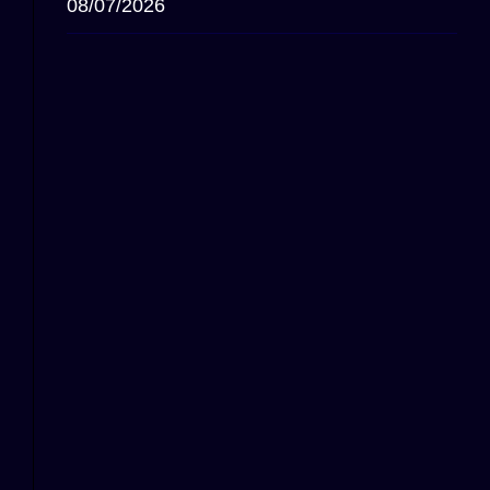
08/07/2026