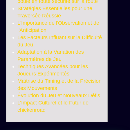
poule en toute sécurité sur la route
Stratégies Essentielles pour une
Traversée Réussie
L'Importance de l'Observation et de
l'Anticipation
Les Facteurs Influant sur la Difficulté
du Jeu
Adaptation à la Variation des
Paramètres de Jeu
Techniques Avancées pour les
Joueurs Expérimentés
Maîtrise du Timing et de la Précision
des Mouvements
Évolution du Jeu et Nouveaux Défis
L’Impact Culturel et le Futur de
chickenroad