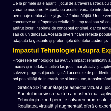
De la primele sale apariții, jocul de a traversa strada c
variante moderne. Majoritatea acestor variante introduc 
personaje deblocabile și grafică îmbunătățită. Unele ver
concureze unul împotriva celuilalt în timp real sau să 
apărut jocuri inspirate de conceptul original, dar cu temat
sau cu un dinozaur. Această diversificare reflectă popula
adaptată la gusturile și preferințele diferitelor audiențe.
Impactul Tehnologiei Asupra Exp
Progresele tehnologice au avut un impact semnificativ as
imersiv și interfața intuitivă fac jocul mai atractiv și ca
salveze progresul jocului și să-l acceseze de pe diferite 
noi posibilități de interacțiune și imersiune, transformând 
Grafica 3D îmbunătățește aspectul vizual al jocu
Sunetul imersiv creează o atmosferă mai capti
Tehnologia cloud permite salvarea progresului ș
Realitatea virtuală și augmentată oferă o experi