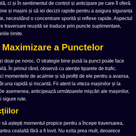
, ci și în sentimentul de control și anticipare pe care îl oferă.
 tine și mașini și să iei decizii rapide pentru a asigura siguranța
ște, necesitând o concentrare sporită și reflexe rapide. Aspectul
e traversare reușită se traduce prin puncte suplimentare,
iile limite.
și Maximizare a Punctelor
ezi doar pe noroc. O strategie bine pusă la punct poate face
ilă. În primul rând, observă cu atenție tiparele de trafic.
ifici momentele de acalmie și să profiți de ele pentru a avansa.
 una rapidă și riscantă. Fii atent la viteza mașinilor și la
ă. De asemenea, anticipează următoarele mișcări ale mașinilor,
i sigure rute.
țiilor
ie să aștepți momentul propice pentru a începe traversarea,
rtea cealaltă fără a fi lovit. Nu ezita prea mult, deoarece