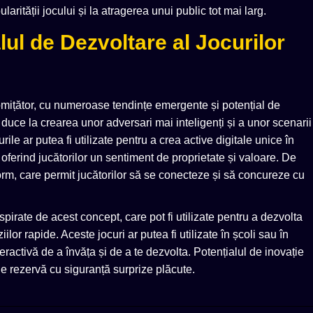
rității jocului și la atragerea unui public tot mai larg.
lul de Dezvoltare al Jocurilor
mițător, cu numeroase tendințe emergente și potențial de
ea duce la crearea unor adversari mai inteligenți și a unor scenarii
le ar putea fi utilizate pentru a crea active digitale unice în
oferind jucătorilor un sentiment de proprietate și valoare. De
orm, care permit jucătorilor să se conecteze și să concureze cu
spirate de acest concept, care pot fi utilizate pentru a dezvolta
ziilor rapide. Aceste jocuri ar putea fi utilizate în școli sau în
teractivă de a învăța și de a te dezvolta. Potențialul de inovație
l ne rezervă cu siguranță surprize plăcute.