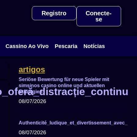
Registro
Conecte-
se
Cassino Ao Vivo
Pescaria
Notícias
artigos
Seriöse Bewertung für neue Spieler mit
simsinos casino online und aktuellen
_oferă_distracție_continu
Strategien
08/07/2026
Authenticité_ludique_et_divertissement_avec_pla
08/07/2026