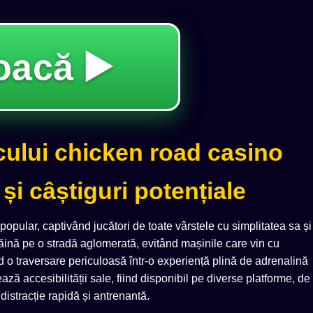
oacă ▶️
ocului chicken road casino
 și câștiguri potențiale
opular, captivând jucători de toate vârstele cu simplitatea sa și
găină pe o stradă aglomerată, evitând mașinile care vin cu
d o traversare periculoasă într-o experiență plină de adrenalină
ză accesibilității sale, fiind disponibil pe diverse platforme, de
distracție rapidă și antrenantă.