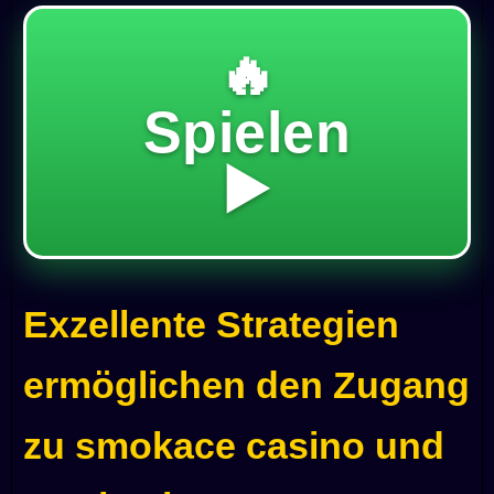
🔥
Spielen
▶️
Exzellente Strategien
ermöglichen den Zugang
zu smokace casino und