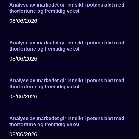
Analyse av markedet gir innsikt i potensialet med
thorfortune og fremtidig vekst
08/06/2026
Analyse av markedet gir innsikt i potensialet med
thorfortune og fremtidig vekst
08/06/2026
Analyse av markedet gir innsikt i potensialet med
thorfortune og fremtidig vekst
08/06/2026
Analyse av markedet gir innsikt i potensialet med
thorfortune og fremtidig vekst
08/06/2026