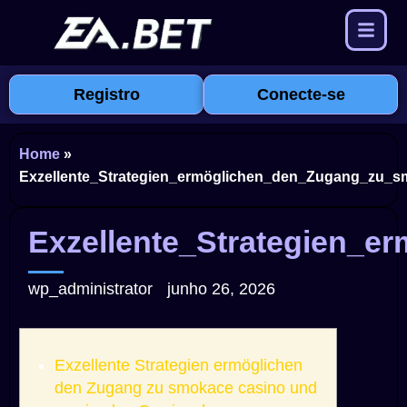
Registro
Conecte-se
Home
»
Exzellente_Strategien_ermöglichen_den_Zugang_zu_
Exzellente_Strategien_
wp_administrator
junho 26, 2026
Exzellente Strategien ermöglichen
den Zugang zu smokace casino und