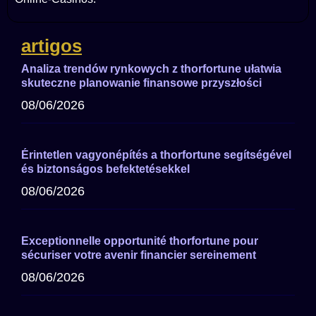
artigos
Analiza trendów rynkowych z thorfortune ułatwia
skuteczne planowanie finansowe przyszłości
08/06/2026
Érintetlen vagyonépítés a thorfortune segítségével
és biztonságos befektetésekkel
08/06/2026
Exceptionnelle opportunité thorfortune pour
sécuriser votre avenir financier sereinement
08/06/2026