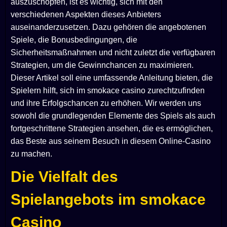
auszuschöpfen, ist es wichtig, sich mit den
verschiedenen Aspekten dieses Anbieters
auseinanderzusetzen. Dazu gehören die angebotenen
Spiele, die Bonusbedingungen, die
Sicherheitsmaßnahmen und nicht zuletzt die verfügbaren
Strategien, um die Gewinnchancen zu maximieren.
Dieser Artikel soll eine umfassende Anleitung bieten, die
Spielern hilft, sich im smokace casino zurechtzufinden
und ihre Erfolgschancen zu erhöhen. Wir werden uns
sowohl die grundlegenden Elemente des Spiels als auch
fortgeschrittene Strategien ansehen, die es ermöglichen,
das Beste aus seinem Besuch in diesem Online-Casino
zu machen.
Die Vielfalt des
Spielangebots im smokace
Casino