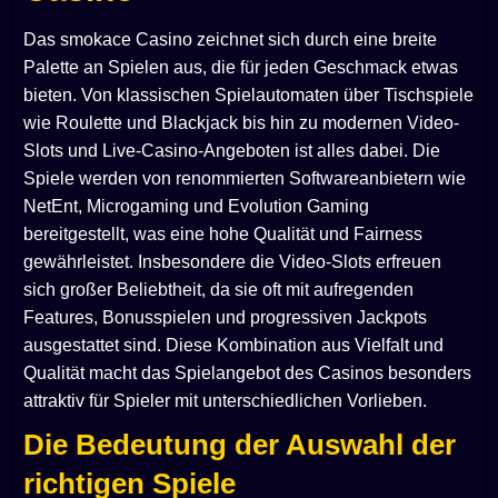
Das smokace Casino zeichnet sich durch eine breite
Palette an Spielen aus, die für jeden Geschmack etwas
bieten. Von klassischen Spielautomaten über Tischspiele
wie Roulette und Blackjack bis hin zu modernen Video-
Slots und Live-Casino-Angeboten ist alles dabei. Die
Spiele werden von renommierten Softwareanbietern wie
NetEnt, Microgaming und Evolution Gaming
bereitgestellt, was eine hohe Qualität und Fairness
gewährleistet. Insbesondere die Video-Slots erfreuen
sich großer Beliebtheit, da sie oft mit aufregenden
Features, Bonusspielen und progressiven Jackpots
ausgestattet sind. Diese Kombination aus Vielfalt und
Qualität macht das Spielangebot des Casinos besonders
attraktiv für Spieler mit unterschiedlichen Vorlieben.
Die Bedeutung der Auswahl der
richtigen Spiele