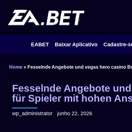
EABET
Baixar Aplicativo
Cadastre-s
Home
»
Fesselnde Angebote und vegas hero casino Bo
Fesselnde Angebote und
für Spieler mit hohen An
wp_administrator
junho 22, 2026