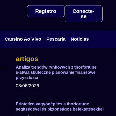
Registro
Conecte-
se
Cassino Ao Vivo
Pescaria
Notícias
artigos
Analiza trendów rynkowych z thorfortune
ułatwia skuteczne planowanie finansowe
przyszłości
08/06/2026
Érintetlen vagyonépítés a thorfortune
segítségével és biztonságos befektetésekkel