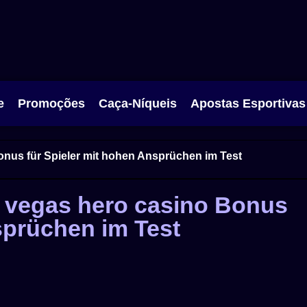
e
Promoções
Caça-Níqueis
Apostas Esportivas
nus für Spieler mit hohen Ansprüchen im Test
 vegas hero casino Bonus
sprüchen im Test