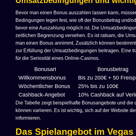
Umsatzbedingungen und wichti
Bevor man einen Bonus auszahlen lassen kann, müssen
Bedingungen legen fest, wie oft der Bonusbetrag und/
bevor eine Auszahlung möglich ist. Die Umsatzbedingung
zeitlichen Begrenzung versehen. Es ist ratsam, die Ums
man einen Bonus annimmt. Zusätzlich können bestimmte
zur Erfüllung der Umsatzbedingungen beitragen. Eine t
für die Seriosität eines Online-Casinos.
Bonusart
Bonusbetrag
Willkommensbonus
Bis zu 200€ + 50 Freisp
Wöchentlicher Bonus
25% bis zu 100€
Cashback-Angebot
10% Cashback auf Verl
Die Tabelle zeigt beispielhafte Bonusangebote und di
können variieren. Es ist wichtig, sich auf der Website 
informieren.
Das Spielangebot im Vegas