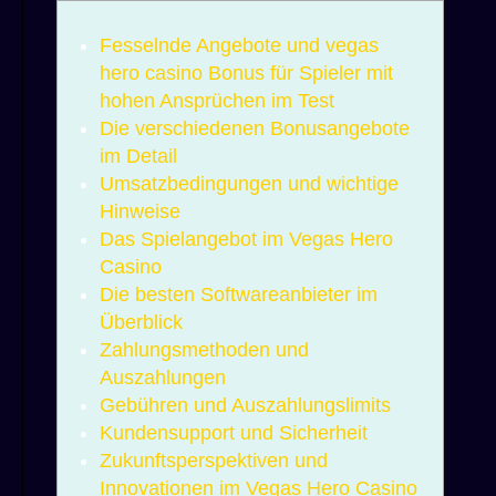
Fesselnde Angebote und vegas
hero casino Bonus für Spieler mit
hohen Ansprüchen im Test
Die verschiedenen Bonusangebote
im Detail
Umsatzbedingungen und wichtige
Hinweise
Das Spielangebot im Vegas Hero
Casino
Die besten Softwareanbieter im
Überblick
Zahlungsmethoden und
Auszahlungen
Gebühren und Auszahlungslimits
Kundensupport und Sicherheit
Zukunftsperspektiven und
Innovationen im Vegas Hero Casino