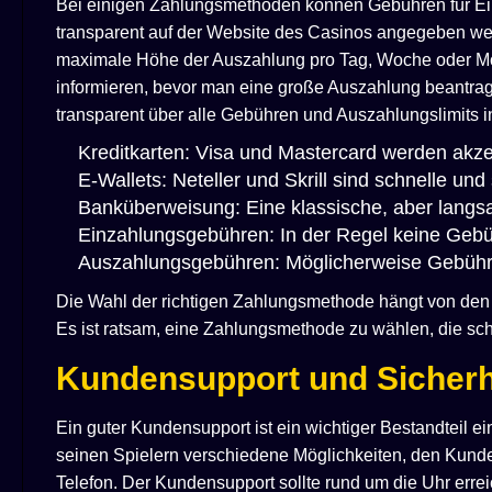
Bei einigen Zahlungsmethoden können Gebühren für Ein
transparent auf der Website des Casinos angegeben wer
maximale Höhe der Auszahlung pro Tag, Woche oder Mona
informieren, bevor man eine große Auszahlung beantrag
transparent über alle Gebühren und Auszahlungslimits i
Kreditkarten: Visa und Mastercard werden akzep
E-Wallets: Neteller und Skrill sind schnelle und
Banküberweisung: Eine klassische, aber lang
Einzahlungsgebühren: In der Regel keine Gebü
Auszahlungsgebühren: Möglicherweise Gebühr
Die Wahl der richtigen Zahlungsmethode hängt von den 
Es ist ratsam, eine Zahlungsmethode zu wählen, die schn
Kundensupport und Sicherh
Ein guter Kundensupport ist ein wichtiger Bestandteil 
seinen Spielern verschiedene Möglichkeiten, den Kunden
Telefon. Der Kundensupport sollte rund um die Uhr erre