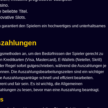
sino.
beliebte Titel.
ovative Slots.
garantiert den Spielern ein hochwertiges und unterhaltsames
szahlungen
ngsmethoden an, um den Bedürfnissen der Spieler gerecht zu
editkarten (Visa, Mastercard), E-Wallets (Neteller, Skrill)
r Regel sofort gutgeschrieben, während die Auszahlungen je
nnen. Die Auszahlungsbearbeitungszeiten sind ein wichtiger
lte Auszahlungsanträge schnell und effizient bearbeiten.
nt und fair sein. Es ist wichtig, die Allgemeinen
hlungen zu lesen, bevor man eine Auszahlung beantragt.
ts