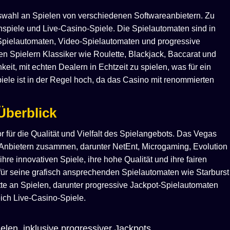
wahl an Spielen von verschiedenen Softwareanbietern. Zu
hspiele und Live-Casino-Spiele. Die Spielautomaten sind in
e Spielautomaten, Video-Spielautomaten und progressive
n Spielern Klassiker wie Roulette, Blackjack, Baccarat und
eit, mit echten Dealern in Echtzeit zu spielen, was für ein
piele ist in der Regel hoch, da das Casino mit renommierten
Überblick
r für die Qualität und Vielfalt des Spielangebots. Das Vegas
 Anbietern zusammen, darunter NetEnt, Microgaming, Evolution
re innovativen Spiele, ihre hohe Qualität und ihre fairen
für seine grafisch ansprechenden Spielautomaten wie Starburst
tte an Spielen, darunter progressive Jackpot-Spielautomaten
ich Live-Casino-Spiele.
.
len, inklusive progressiver Jackpots.