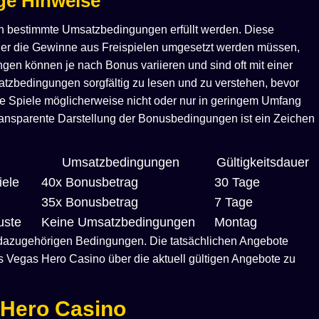
ge Hinweise
 bestimmte Umsatzbedingungen erfüllt werden. Diese
oder die Gewinne aus Freispielen umgesetzt werden müssen,
en können je nach Bonus variieren und sind oft mit einer
atzbedingungen sorgfältig zu lesen und zu verstehen, bevor
 Spiele möglicherweise nicht oder nur in geringem Umfang
ransparente Darstellung der Bonusbedingungen ist ein Zeichen
Umsatzbedingungen
Gültigkeitsdauer
iele
40x Bonusbetrag
30 Tage
35x Bonusbetrag
7 Tage
uste
Keine Umsatzbedingungen
Montag
e dazugehörigen Bedingungen. Die tatsächlichen Angebote
des Vegas Hero Casino über die aktuell gültigen Angebote zu
 Hero Casino