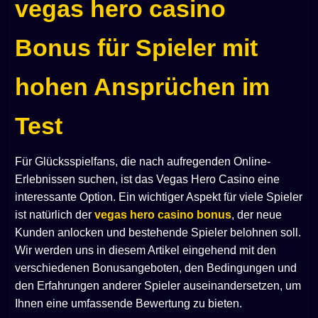
vegas hero casino
Bonus für Spieler mit
hohen Ansprüchen im
Test
Für Glücksspielfans, die nach aufregenden Online-
Erlebnissen suchen, ist das Vegas Hero Casino eine
interessante Option. Ein wichtiger Aspekt für viele Spieler
ist natürlich der
vegas hero casino bonus
, der neue
Kunden anlocken und bestehende Spieler belohnen soll.
Wir werden uns in diesem Artikel eingehend mit den
verschiedenen Bonusangeboten, den Bedingungen und
den Erfahrungen anderer Spieler auseinandersetzen, um
Ihnen eine umfassende Bewertung zu bieten.