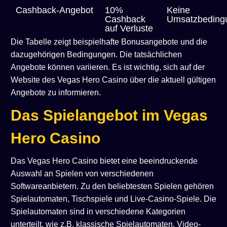
Cashback-Angebot
10%
Keine
Cashback
Umsatzbeding
auf Verluste
Die Tabelle zeigt beispielhafte Bonusangebote und die
dazugehörigen Bedingungen. Die tatsächlichen
Angebote können variieren. Es ist wichtig, sich auf der
Website des Vegas Hero Casino über die aktuell gültigen
Angebote zu informieren.
Das Spielangebot im Vegas
Hero Casino
Das Vegas Hero Casino bietet eine beeindruckende
Auswahl an Spielen von verschiedenen
Softwareanbietern. Zu den beliebtesten Spielen gehören
Spielautomaten, Tischspiele und Live-Casino-Spiele. Die
Spielautomaten sind in verschiedene Kategorien
unterteilt, wie z.B. klassische Spielautomaten, Video-