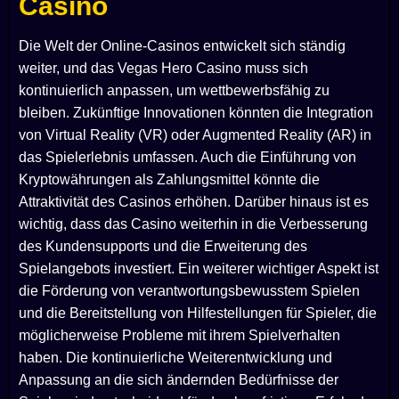
Casino
Die Welt der Online-Casinos entwickelt sich ständig
weiter, und das Vegas Hero Casino muss sich
kontinuierlich anpassen, um wettbewerbsfähig zu
bleiben. Zukünftige Innovationen könnten die Integration
von Virtual Reality (VR) oder Augmented Reality (AR) in
das Spielerlebnis umfassen. Auch die Einführung von
Kryptowährungen als Zahlungsmittel könnte die
Attraktivität des Casinos erhöhen. Darüber hinaus ist es
wichtig, dass das Casino weiterhin in die Verbesserung
des Kundensupports und die Erweiterung des
Spielangebots investiert. Ein weiterer wichtiger Aspekt ist
die Förderung von verantwortungsbewusstem Spielen
und die Bereitstellung von Hilfestellungen für Spieler, die
möglicherweise Probleme mit ihrem Spielverhalten
haben. Die kontinuierliche Weiterentwicklung und
Anpassung an die sich ändernden Bedürfnisse der