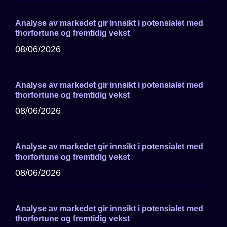
Analyse av markedet gir innsikt i potensialet med
thorfortune og fremtidig vekst
08/06/2026
Analyse av markedet gir innsikt i potensialet med
thorfortune og fremtidig vekst
08/06/2026
Analyse av markedet gir innsikt i potensialet med
thorfortune og fremtidig vekst
08/06/2026
Analyse av markedet gir innsikt i potensialet med
thorfortune og fremtidig vekst