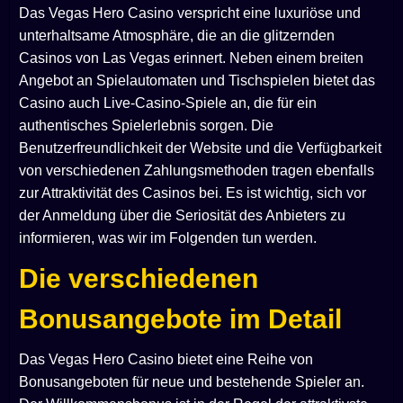
Das Vegas Hero Casino verspricht eine luxuriöse und
unterhaltsame Atmosphäre, die an die glitzernden
Casinos von Las Vegas erinnert. Neben einem breiten
Angebot an Spielautomaten und Tischspielen bietet das
Casino auch Live-Casino-Spiele an, die für ein
authentisches Spielerlebnis sorgen. Die
Benutzerfreundlichkeit der Website und die Verfügbarkeit
von verschiedenen Zahlungsmethoden tragen ebenfalls
zur Attraktivität des Casinos bei. Es ist wichtig, sich vor
der Anmeldung über die Seriosität des Anbieters zu
informieren, was wir im Folgenden tun werden.
Die verschiedenen
Bonusangebote im Detail
Das Vegas Hero Casino bietet eine Reihe von
Bonusangeboten für neue und bestehende Spieler an.