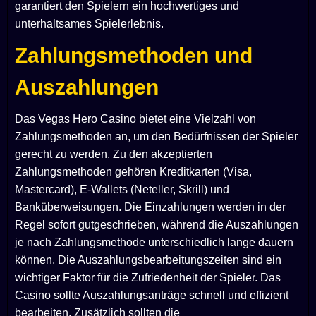
garantiert den Spielern ein hochwertiges und
unterhaltsames Spielerlebnis.
Zahlungsmethoden und
Auszahlungen
Das Vegas Hero Casino bietet eine Vielzahl von
Zahlungsmethoden an, um den Bedürfnissen der Spieler
gerecht zu werden. Zu den akzeptierten
Zahlungsmethoden gehören Kreditkarten (Visa,
Mastercard), E-Wallets (Neteller, Skrill) und
Banküberweisungen. Die Einzahlungen werden in der
Regel sofort gutgeschrieben, während die Auszahlungen
je nach Zahlungsmethode unterschiedlich lange dauern
können. Die Auszahlungsbearbeitungszeiten sind ein
wichtiger Faktor für die Zufriedenheit der Spieler. Das
Casino sollte Auszahlungsanträge schnell und effizient
bearbeiten. Zusätzlich sollten die