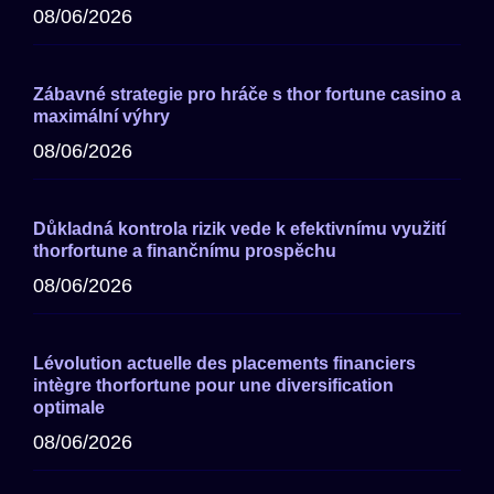
08/06/2026
Zábavné strategie pro hráče s thor fortune casino a
maximální výhry
08/06/2026
Důkladná kontrola rizik vede k efektivnímu využití
thorfortune a finančnímu prospěchu
08/06/2026
Lévolution actuelle des placements financiers
intègre thorfortune pour une diversification
optimale
08/06/2026