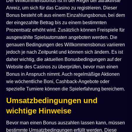
Der Willkommensbonus ist in der Regel der attraktivste
Anreiz, um sich für das Casino zu registrieren. Dieser
Bonus besteht oft aus einem Einzahlungsbonus, bei dem
der eingezahlte Betrag bis zu einem bestimmten
Prozentsatz erhöht wird. Zusätzlich können Freispiele für
ausgewählte Spielautomaten angeboten werden. Die
genauen Bedingungen des Willkommensbonus variieren
jedoch je nach Zeitpunkt und können sich ändern. Es ist
daher wichtig, die aktuellen Bonusbedingungen auf der
Website des Casinos zu überprüfen, bevor man einen
Bonus in Anspruch nimmt. Auch regelmäßige Aktionen
wie wöchentliche Boni, Cashback-Angebote oder
spezielle Turniere können die Spielerfahrung bereichern.
Umsatzbedingungen und
wichtige Hinweise
Bevor man einen Bonus auszahlen lassen kann, müssen
bestimmte Umsatzbedingungen erfüllt werden. Diese