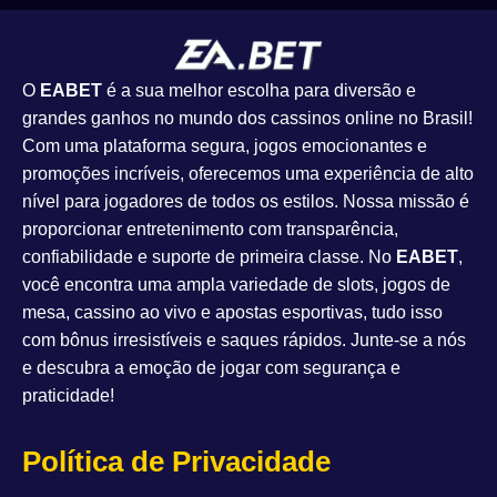
O
EABET
é a sua melhor escolha para diversão e
grandes ganhos no mundo dos cassinos online no Brasil!
Com uma plataforma segura, jogos emocionantes e
promoções incríveis, oferecemos uma experiência de alto
nível para jogadores de todos os estilos. Nossa missão é
proporcionar entretenimento com transparência,
confiabilidade e suporte de primeira classe. No
EABET
,
você encontra uma ampla variedade de slots, jogos de
mesa, cassino ao vivo e apostas esportivas, tudo isso
com bônus irresistíveis e saques rápidos. Junte-se a nós
e descubra a emoção de jogar com segurança e
praticidade!
Política de Privacidade