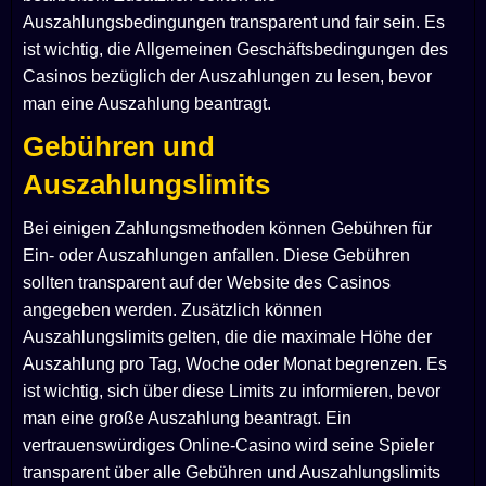
Auszahlungsbedingungen transparent und fair sein. Es
ist wichtig, die Allgemeinen Geschäftsbedingungen des
Casinos bezüglich der Auszahlungen zu lesen, bevor
man eine Auszahlung beantragt.
Gebühren und
Auszahlungslimits
Bei einigen Zahlungsmethoden können Gebühren für
Ein- oder Auszahlungen anfallen. Diese Gebühren
sollten transparent auf der Website des Casinos
angegeben werden. Zusätzlich können
Auszahlungslimits gelten, die die maximale Höhe der
Auszahlung pro Tag, Woche oder Monat begrenzen. Es
ist wichtig, sich über diese Limits zu informieren, bevor
man eine große Auszahlung beantragt. Ein
vertrauenswürdiges Online-Casino wird seine Spieler
transparent über alle Gebühren und Auszahlungslimits