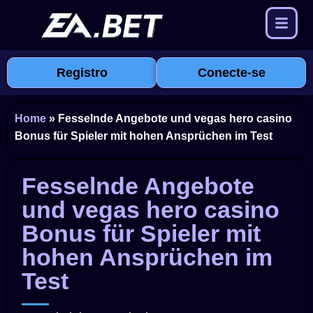
Registro
Conecte-se
Home
»
Fesselnde Angebote und vegas hero casino
Bonus für Spieler mit hohen Ansprüchen im Test
Fesselnde Angebote
und vegas hero casino
Bonus für Spieler mit
hohen Ansprüchen im
Test