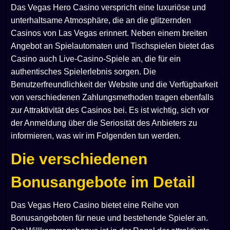
Das Vegas Hero Casino verspricht eine luxuriöse und
unterhaltsame Atmosphäre, die an die glitzernden
Casinos von Las Vegas erinnert. Neben einem breiten
Angebot an Spielautomaten und Tischspielen bietet das
Casino auch Live-Casino-Spiele an, die für ein
authentisches Spielerlebnis sorgen. Die
Benutzerfreundlichkeit der Website und die Verfügbarkeit
von verschiedenen Zahlungsmethoden tragen ebenfalls
zur Attraktivität des Casinos bei. Es ist wichtig, sich vor
der Anmeldung über die Seriosität des Anbieters zu
informieren, was wir im Folgenden tun werden.
Die verschiedenen
Bonusangebote im Detail
Das Vegas Hero Casino bietet eine Reihe von
Bonusangeboten für neue und bestehende Spieler an.