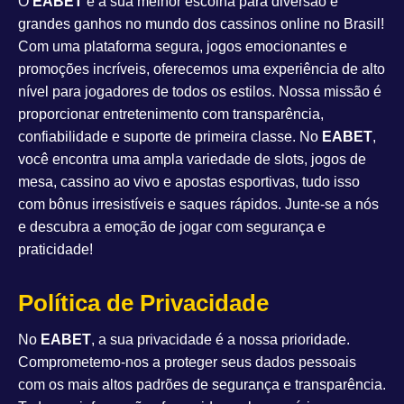
O
EABET
é a sua melhor escolha para diversão e
grandes ganhos no mundo dos cassinos online no Brasil!
Com uma plataforma segura, jogos emocionantes e
promoções incríveis, oferecemos uma experiência de alto
nível para jogadores de todos os estilos. Nossa missão é
proporcionar entretenimento com transparência,
confiabilidade e suporte de primeira classe. No
EABET
,
você encontra uma ampla variedade de slots, jogos de
mesa, cassino ao vivo e apostas esportivas, tudo isso
com bônus irresistíveis e saques rápidos. Junte-se a nós
e descubra a emoção de jogar com segurança e
praticidade!
Política de Privacidade
No
EABET
, a sua privacidade é a nossa prioridade.
Comprometemo-nos a proteger seus dados pessoais
com os mais altos padrões de segurança e transparência.