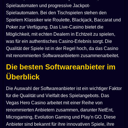
Spielautomaten und progressive Jackpot-
Spielautomaten. Bei den Tischspielen stehen den
Spielern Klassiker wie Roulette, Blackjack, Baccarat und
Poker zur Verfügung. Das Live-Casino bietet die
Möglichkeit, mit echten Dealern in Echtzeit zu spielen,
was für ein authentisches Casino-Erlebnis sorgt. Die
Qualität der Spiele ist in der Regel hoch, da das Casino
mit renommierten Softwareanbietern zusammenarbeitet.
Die besten Softwareanbieter im
Überblick
Die Auswahl der Softwareanbieter ist ein wichtiger Faktor
für die Qualität und Vielfalt des Spielangebots. Das
Vegas Hero Casino arbeitet mit einer Reihe von
renommierten Anbietern zusammen, darunter NetEnt,
Microgaming, Evolution Gaming und Play'n GO. Diese
Anbieter sind bekannt für ihre innovativen Spiele, ihre