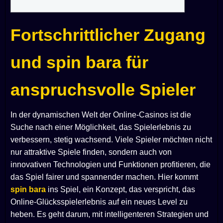
Fortschrittlicher Zugang
und spin bara für
anspruchsvolle Spieler
In der dynamischen Welt der Online-Casinos ist die
Suche nach einer Möglichkeit, das Spielerlebnis zu
verbessern, stetig wachsend. Viele Spieler möchten nicht
nur attraktive Spiele finden, sondern auch von
innovativen Technologien und Funktionen profitieren, die
das Spiel fairer und spannender machen. Hier kommt
spin bara
ins Spiel, ein Konzept, das verspricht, das
Online-Glücksspielerlebnis auf ein neues Level zu
heben. Es geht darum, mit intelligenteren Strategien und