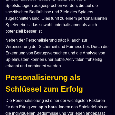
Spielstrategien ausgesprochen werden, die auf die
spezifischen Bedürfnisse und Ziele des Spielers
zugeschnitten sind. Dies führt zu einem personalisierten
Spielerlebnis, das sowohl unterhaltsamer als auch
potenziell besser ist.
Neben der Personalisierung trägt KI auch zur
Verbesserung der Sicherheit und Fairness bei. Durch die
Erkennung von Betrugsversuchen und die Analyse von
Spielmustern können unerlaubte Aktivitäten frühzeitig
erkannt und verhindert werden.
Personalisierung als
Schlüssel zum Erfolg
Die Personalisierung ist einer der wichtigsten Faktoren
für den Erfolg von
spin bara
. Indem das Spielerlebnis an
die individuellen Bedürfnisse und Vorlieben angepasst