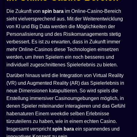
Die Zukunft von
spin bara
im Online-Casino-Bereich
sieht vielversprechend aus. Mit der Weiterentwicklung
von KI und Big Data werden die Möglichkeiten der
Personalisierung und des Risikomanagements stetig
verbessert. Es ist zu erwarten, dass in Zukunft immer
mehr Online-Casinos diese Technologien einsetzen
werden, um ihren Spielern ein noch besseres und
individuell zugeschnittenes Spielerlebnis zu bieten.
Darüber hinaus wird die Integration von Virtual Reality
(VR) und Augmented Reality (AR) das Spielerlebnis in
neue Dimensionen katapultieren. So wird spiels die
Erstellung immersiver Casinoumgebungen möglich, in
denen Spieler miteinander interagieren und das Gefühl
habenaturen Einem weekdie selben Erlebnisse
türzuteilens zu haben, wie in einem echten Casino.
Insgesamt verspricht
spin bara
ein spannendes und
innovatives Konzept zu sein.