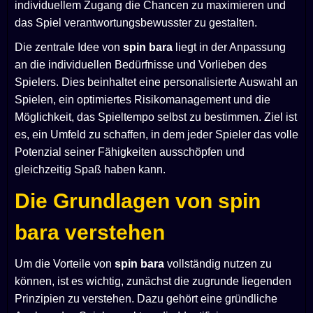
individuellem Zugang die Chancen zu maximieren und
das Spiel verantwortungsbewusster zu gestalten.
Die zentrale Idee von
spin bara
liegt in der Anpassung
an die individuellen Bedürfnisse und Vorlieben des
Spielers. Dies beinhaltet eine personalisierte Auswahl an
Spielen, ein optimiertes Risikomanagement und die
Möglichkeit, das Spieltempo selbst zu bestimmen. Ziel ist
es, ein Umfeld zu schaffen, in dem jeder Spieler das volle
Potenzial seiner Fähigkeiten ausschöpfen und
gleichzeitig Spaß haben kann.
Die Grundlagen von spin
bara verstehen
Um die Vorteile von
spin bara
vollständig nutzen zu
können, ist es wichtig, zunächst die zugrunde liegenden
Prinzipien zu verstehen. Dazu gehört eine gründliche