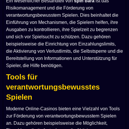
Ein wesentlicher Bestandteil von
spin bara
ist das
Risikomanagement und die Förderung von
verantwortungsbewusstem Spielen. Dies beinhaltet die
Einführung von Mechanismen, die Spielern helfen, ihre
Ausgaben zu kontrollieren, ihre Spielzeit zu begrenzen
und sich vor Spielsucht zu schützen. Dazu gehören
beispielsweise die Einrichtung von Einzahlungslimits,
die Aktivierung von Verlustlimits, die Selbstsperre und die
Bereitstellung von Informationen und Unterstützung für
Spieler, die Hilfe benötigen.
Tools für
verantwortungsbewusstes
Spielen
Moderne Online-Casinos bieten eine Vielzahl von Tools
zur Förderung von verantwortungsbewusstem Spielen
an. Dazu gehören beispielsweise die Möglichkeit,