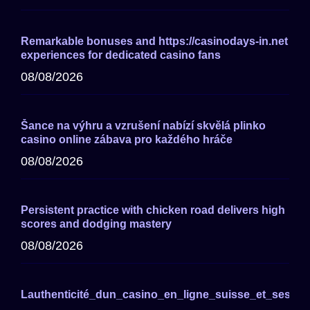
Remarkable bonuses and https://casinodays-in.net
experiences for dedicated casino fans
08/08/2026
Šance na výhru a vzrušení nabízí skvělá plinko
casino online zábava pro každého hráče
08/08/2026
Persistent practice with chicken road delivers high
scores and dodging mastery
08/08/2026
Lauthenticité_dun_casino_en_ligne_suisse_et_ses_a