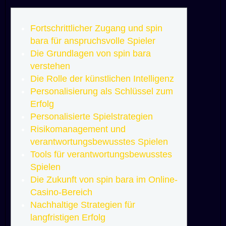
Fortschrittlicher Zugang und spin
bara für anspruchsvolle Spieler
Die Grundlagen von spin bara
verstehen
Die Rolle der künstlichen Intelligenz
Personalisierung als Schlüssel zum
Erfolg
Personalisierte Spielstrategien
Risikomanagement und
verantwortungsbewusstes Spielen
Tools für verantwortungsbewusstes
Spielen
Die Zukunft von spin bara im Online-
Casino-Bereich
Nachhaltige Strategien für
langfristigen Erfolg