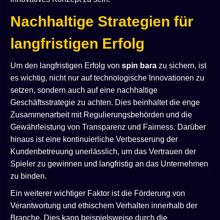
Nachhaltige Strategien für
langfristigen Erfolg
Um den langfristigen Erfolg von
spin bara
zu sichern, ist
es wichtig, nicht nur auf technologische Innovationen zu
setzen, sondern auch auf eine nachhaltige
Geschäftsstrategie zu achten. Dies beinhaltet die enge
Zusammenarbeit mit Regulierungsbehörden und die
Gewährleistung von Transparenz und Fairness. Darüber
hinaus ist eine kontinuierliche Verbesserung der
Kundenbetreuung unerlässlich, um das Vertrauen der
Spieler zu gewinnen und langfristig an das Unternehmen
zu binden.
Ein weiterer wichtiger Faktor ist die Förderung von
Verantwortung und ethischem Verhalten innerhalb der
Branche. Dies kann beispielsweise durch die