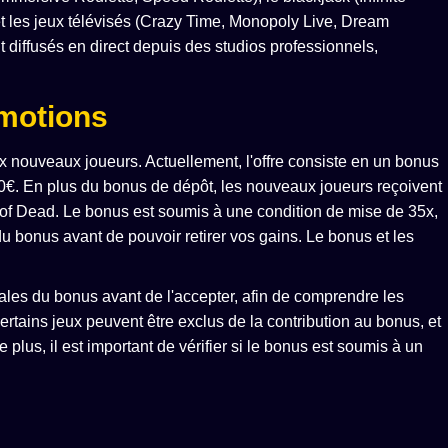
et les jeux télévisés (Crazy Time, Monopoly Live, Dream
diffusés en direct depuis des studios professionnels,
motions
 nouveaux joueurs. Actuellement, l'offre consiste en un bonus
0€. En plus du bonus de dépôt, les nouveaux joueurs reçoivent
 of Dead. Le bonus est soumis à une condition de mise de 35x,
du bonus avant de pouvoir retirer vos gains. Le bonus et les
érales du bonus avant de l'accepter, afin de comprendre les
certains jeux peuvent être exclus de la contribution au bonus, et
plus, il est important de vérifier si le bonus est soumis à un