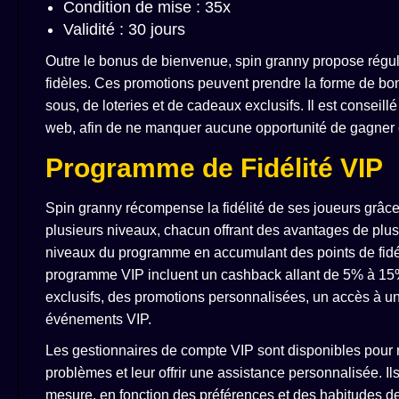
Condition de mise : 35x
Validité : 30 jours
Outre le bonus de bienvenue, spin granny propose régul
fidèles. Ces promotions peuvent prendre la forme de b
sous, de loteries et de cadeaux exclusifs. Il est conseil
web, afin de ne manquer aucune opportunité de gagner d
Programme de Fidélité VIP
Spin granny récompense la fidélité de ses joueurs grâc
plusieurs niveaux, chacun offrant des avantages de plus
niveaux du programme en accumulant des points de fidéli
programme VIP incluent un cashback allant de 5% à 15
exclusifs, des promotions personnalisées, un accès à un
événements VIP.
Les gestionnaires de compte VIP sont disponibles pour r
problèmes et leur offrir une assistance personnalisée. 
mesure, en fonction des préférences et des habitudes d