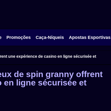
e
Promoções
Caça-Níqueis
Apostas Esportivas
frent une expérience de casino en ligne sécurisée et
jeux de spin granny offrent
 en ligne sécurisée et