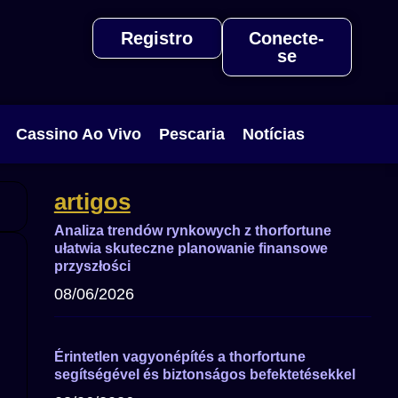
Registro
Conecte-
se
Cassino Ao Vivo
Pescaria
Notícias
artigos
Analiza trendów rynkowych z thorfortune
ułatwia skuteczne planowanie finansowe
przyszłości
08/06/2026
Érintetlen vagyonépítés a thorfortune
segítségével és biztonságos befektetésekkel