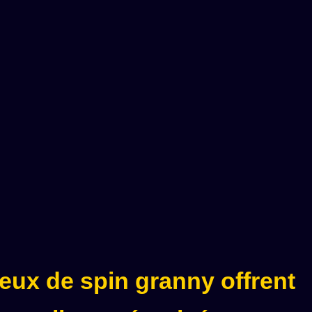
jeux de spin granny offrent