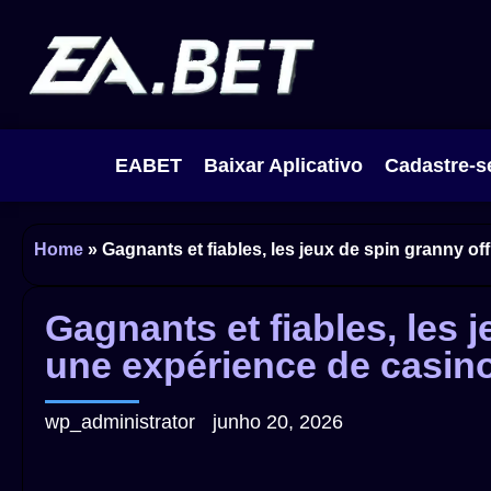
EABET
Baixar Aplicativo
Cadastre-s
Home
»
Gagnants et fiables, les jeux de spin granny of
Gagnants et fiables, les 
une expérience de casino
wp_administrator
junho 20, 2026