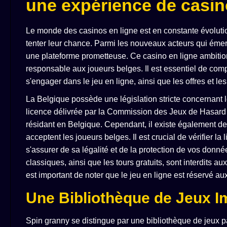
une expérience de casino
Le monde des casinos en ligne est en constante évolution
tenter leur chance. Parmi les nouveaux acteurs qui éme
une plateforme prometteuse. Ce casino en ligne ambition
responsable aux joueurs belges. Il est essentiel de com
s'engager dans le jeu en ligne, ainsi que les offres et l
La Belgique possède une législation stricte concernant l
licence délivrée par la Commission des Jeux de Hasard 
résidant en Belgique. Cependant, il existe également d
acceptent les joueurs belges. Il est crucial de vérifier la 
s'assurer de sa légalité et de la protection de vos don
classiques, ainsi que les tours gratuits, sont interdits a
est important de noter que le jeu en ligne est réservé a
Une Bibliothèque de Jeux 
Spin granny se distingue par une bibliothèque de jeux pa