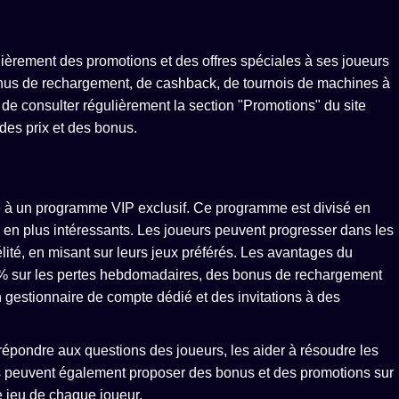
ièrement des promotions et des offres spéciales à ses joueurs
onus de rechargement, de cashback, de tournois de machines à
lé de consulter régulièrement la section "Promotions" du site
es prix et des bonus.
e à un programme VIP exclusif. Ce programme est divisé en
 en plus intéressants. Les joueurs peuvent progresser dans les
té, en misant sur leurs jeux préférés. Les avantages du
% sur les pertes hebdomadaires, des bonus de rechargement
 gestionnaire de compte dédié et des invitations à des
épondre aux questions des joueurs, les aider à résoudre les
Ils peuvent également proposer des bonus et des promotions sur
e jeu de chaque joueur.