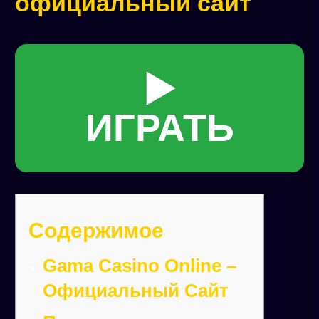
официальный сайт
▶️
ИГРАТЬ
Содержимое
Gama Casino Online –
Официальный Сайт