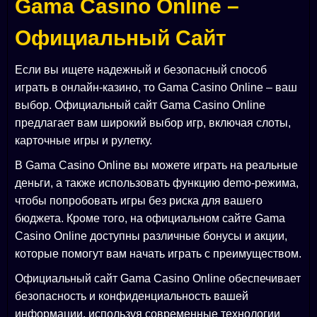
Gama Casino Online –
Официальный Сайт
Если вы ищете надежный и безопасный способ
играть в онлайн-казино, то Gama Casino Online – ваш
выбор. Официальный сайт Gama Casino Online
предлагает вам широкий выбор игр, включая слоты,
карточные игры и рулетку.
В Gama Casino Online вы можете играть на реальные
деньги, а также использовать функцию demo-режима,
чтобы попробовать игры без риска для вашего
бюджета. Кроме того, на официальном сайте Gama
Casino Online доступны различные бонусы и акции,
которые помогут вам начать играть с преимуществом.
Официальный сайт Gama Casino Online обеспечивает
безопасность и конфиденциальность вашей
информации, используя современные технологии