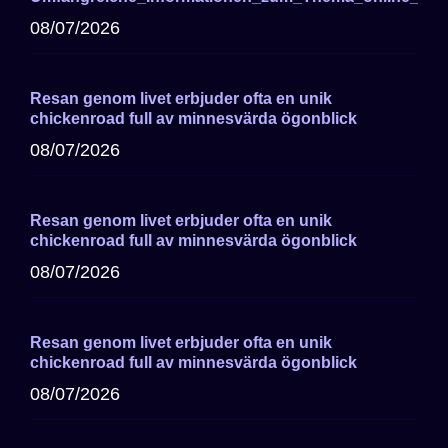
08/07/2026
Resan genom livet erbjuder ofta en unik
chickenroad full av minnesvärda ögonblick
08/07/2026
Resan genom livet erbjuder ofta en unik
chickenroad full av minnesvärda ögonblick
08/07/2026
Resan genom livet erbjuder ofta en unik
chickenroad full av minnesvärda ögonblick
08/07/2026