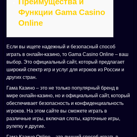
Преимущества и
Функции Gama Casino
Online
Если вы ищете надежный и безопасный способ
играть в онлайн-казино, то Gama Casino Online – ваш
выбор. Это официальный сайт, который предлагает
широкий спектр игр и услуг для игроков из России и
других стран.
Гама Казино – это не только популярный бренд в
мире онлайн-казино, но и официальный сайт, который
обеспечивает безопасность и конфиденциальность
игроков. На этом сайте вы сможете играть в
различные игры, включая слоты, карточные игры,
рулетку и другие.
Гама Казино Online – это лучший способ играть в