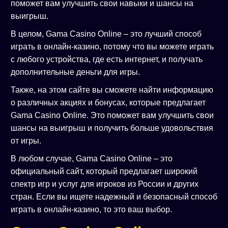
поможет вам улучшить свои навыки и шансы на
выигрыш.
В целом, Gama Casino Online – это лучший способ
играть в онлайн-казино, потому что вы можете играть
с любого устройства, где есть интернет, и получать
дополнительные деньги для игры.
Также, на этом сайте вы сможете найти информацию
о различных акциях и бонусах, которые предлагает
Gama Casino Online. Это поможет вам улучшить свои
шансы на выигрыш и получить больше удовольствия
от игры.
В любом случае, Gama Casino Online – это
официальный сайт, который предлагает широкий
спектр игр и услуг для игроков из России и других
стран. Если вы ищете надежный и безопасный способ
играть в онлайн-казино, то это ваш выбор.