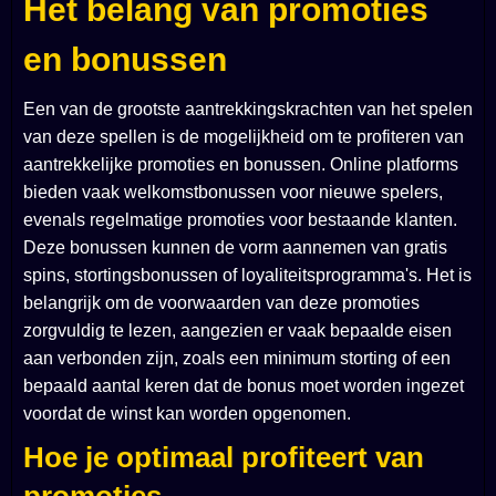
Het belang van promoties
en bonussen
Een van de grootste aantrekkingskrachten van het spelen
van deze spellen is de mogelijkheid om te profiteren van
aantrekkelijke promoties en bonussen. Online platforms
bieden vaak welkomstbonussen voor nieuwe spelers,
evenals regelmatige promoties voor bestaande klanten.
Deze bonussen kunnen de vorm aannemen van gratis
spins, stortingsbonussen of loyaliteitsprogramma's. Het is
belangrijk om de voorwaarden van deze promoties
zorgvuldig te lezen, aangezien er vaak bepaalde eisen
aan verbonden zijn, zoals een minimum storting of een
bepaald aantal keren dat de bonus moet worden ingezet
voordat de winst kan worden opgenomen.
Hoe je optimaal profiteert van