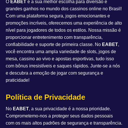
O
EABET
é a sua melhor escolha para diversão e
grandes ganhos no mundo dos cassinos online no Brasil!
Com uma plataforma segura, jogos emocionantes e
promoções incríveis, oferecemos uma experiência de alto
nível para jogadores de todos os estilos. Nossa missão é
proporcionar entretenimento com transparência,
confiabilidade e suporte de primeira classe. No
EABET
,
você encontra uma ampla variedade de slots, jogos de
mesa, cassino ao vivo e apostas esportivas, tudo isso
com bônus irresistíveis e saques rápidos. Junte-se a nós
e descubra a emoção de jogar com segurança e
praticidade!
Política de Privacidade
No
EABET
, a sua privacidade é a nossa prioridade.
Comprometemo-nos a proteger seus dados pessoais
com os mais altos padrões de segurança e transparência.