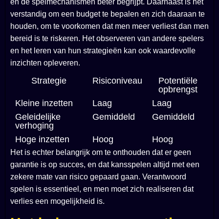
en de spelmechanismen beter begrijpt. Daarnaast is het
verstandig om een budget te bepalen en zich daaraan te
houden, om te voorkomen dat men meer verliest dan men
bereid is te riskeren. Het observeren van andere spelers
en het leren van hun strategieën kan ook waardevolle
inzichten opleveren.
Strategie
Risiconiveau
Potentiële
opbrengst
Kleine inzetten
Laag
Laag
Geleidelijke
Gemiddeld
Gemiddeld
verhoging
Hoge inzetten
Hoog
Hoog
Het is echter belangrijk om te onthouden dat er geen
garantie is op succes, en dat kansspelen altijd met een
zekere mate van risico gepaard gaan. Verantwoord
spelen is essentieel, en men moet zich realiseren dat
verlies een mogelijkheid is.