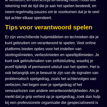
rekening met de tijd die je aan het spelen besteedt, en
neem regelmatig pauzes om te voorkomen dat je te veel
tijd achter elkaar spendeert.
Tips voor verantwoord spelen
Er zijn verschillende hulpmiddelen en technieken die je
kunt gebruiken om verantwoord te spelen. Veel online
platforms bieden opties voor het instellen van
stortingslimieten, verlieslimieten en speeltijdlimieten. Je
kunt ook gebruikmaken van zelfuitsluiting, waarbij je
jezelf tijdelijk of permanent uitsluit van het spelen. Het is
ook belangrijk om je bewust te zijn van de signalen van
problematisch spelgedrag, zoals het achtervolgen van
verliezen, het liegen over je spelgedrag of het
verwaarlozen van andere verantwoordelijkheden. Als je
merkt dat je grip verliest op je spelgedrag, zoek dan hulp
bij een professionele organisatie die gespecialiseerd is