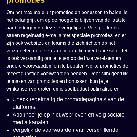
promoties
Om het maximale uit promoties en bonussen te halen, is
het belangrijk om op de hoogte te blijven van de laatste
aanbiedingen en deze te vergelijken. Veel platforms
sturen regelmatig e-mails met speciale promoties, en er
zijn ook websites en forums die zich richten op het
verzamelen en delen van informatie over bonussen. Het
is ook verstandig om te letten op de inzetvereisten en
andere voorwaarden, om te bepalen welke promoties de
meest gunstige voorwaarden hebben. Door slim gebruik
te maken van promoties en bonussen, kun je je
winkansen vergroten en je spelbudget optimaliseren.
Check regelmatig de promotiepagina's van de
platforms.
Abonneer je op nieuwsbrieven en volg sociale
media kanalen.
Vergelijk de voorwaarden van verschillende