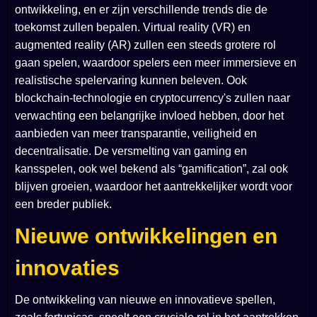
ontwikkeling, en er zijn verschillende trends die de
toekomst zullen bepalen. Virtual reality (VR) en
augmented reality (AR) zullen een steeds grotere rol
gaan spelen, waardoor spelers een meer immersieve en
realistische spelervaring kunnen beleven. Ook
blockchain-technologie en cryptocurrency's zullen naar
verwachting een belangrijke invloed hebben, door het
aanbieden van meer transparantie, veiligheid en
decentralisatie. De versmelting van gaming en
kansspelen, ook wel bekend als “gamification”, zal ook
blijven groeien, waardoor het aantrekkelijker wordt voor
een breder publiek.
Nieuwe ontwikkelingen en
innovaties
De ontwikkeling van nieuwe en innovatieve spellen,