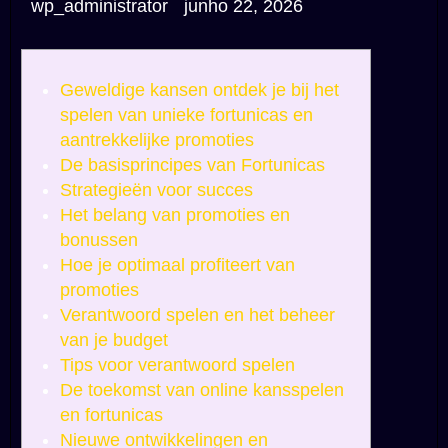
wp_administrator
junho 22, 2026
Geweldige kansen ontdek je bij het
spelen van unieke fortunicas en
aantrekkelijke promoties
De basisprincipes van Fortunicas
Strategieën voor succes
Het belang van promoties en
bonussen
Hoe je optimaal profiteert van
promoties
Verantwoord spelen en het beheer
van je budget
Tips voor verantwoord spelen
De toekomst van online kansspelen
en fortunicas
Nieuwe ontwikkelingen en